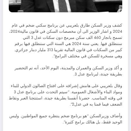
كشف وزير السكن طارق بلعريبي عن برنامج سكني ضخم في عام
2024 و اشار الوزير الى أن مخصصات السكن في قانون مالية2024،
تسمح بانجاز 460 الف سكن مبرمج دون سكنات عدل 3 التي
سننطلق فيها. يعني سنة 2024 هي السنة التي سننطلق فيها برقم
كبير من السكنات في قانون المالية تقريبا 313 مليار دبنار جزائري.
وهي مسخرة للسكن في مختلف البرامج”.
و أكد وزير السكن والعمران والمدينة، اليوم الأحد، أنه تم التحضير
بطريقة جيدة، لبرنامج عدل 3.
وقال بلعريبي على هامش إشرافه على افتتاح الصالون الدولي للبناء
ومواد البناء والأشغال العمومية. “سيتم التحدث على برنامج عدل 3
في وقته المناسب. حضرنا أنفسنا بطريقة جيدة، استنتجنا العبر ونقاط
الضعف فيما قمنا به في عدل2”.
وأضاف وزيرالسكن “هو برنامج ضخم ينتظره جميع المواطنين. وليس
الوحيد فقط، بل هنالك برامج كثيرة”.