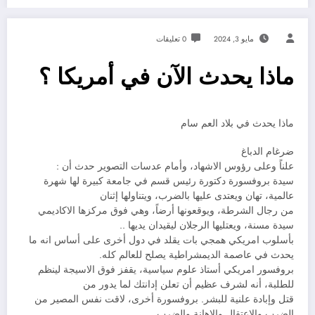
مايو 3, 2024
0 تعليقات
ماذا يحدث الآن في أمريكا ؟
ماذا يحدث في بلاد العم سام
ضرغام الدباغ
علناً وعلى رؤوس الاشهاد، وأمام عدسات التصوير حدث أن :
سيدة بروفسورة دكتورة رئيس قسم في جامعة كبيرة لها شهرة
عالمية، تهان ويعتدى عليها بالضرب، ويتناولها إثنان
من رجال الشرطة، ويوقعونها أرضاً، وهي فوق مركزها الاكاديمي
سيدة مسنة، ويعتليها الرجلان ليقيدان يديها ..
بأسلوب امريكي همجي بات يقلد في دول أخرى على أساس انه ما
يحدث في عاصمة الديمشراطية يصلح للعالم كله.
بروفسور امريكي أستاذ علوم سياسية، يقفز فوق الاسيجة لينظم
للطلبة، أنه لشرف عظيم أن تعلن إدانتك لما يدور من
قتل وإبادة علنية للبشر. بروفسورة أخرى، لاقت نفس المصير من
الضرب والاعتقال والاهانة والضرب,