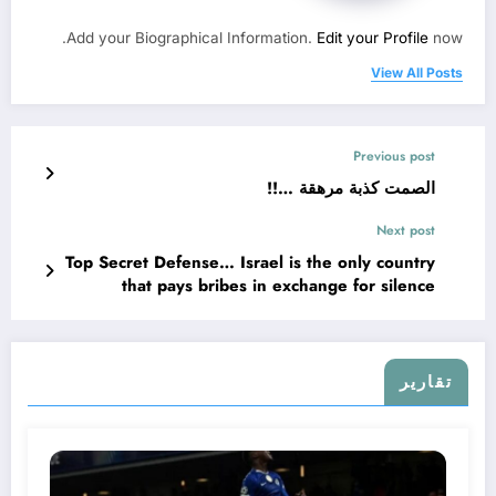
Add your Biographical Information.
Edit your Profile
now.
View All Posts
Previous post
الصمت كذبة مرهقة …!!
Next post
Top Secret Defense… Israel is the only country
that pays bribes in exchange for silence
تقارير