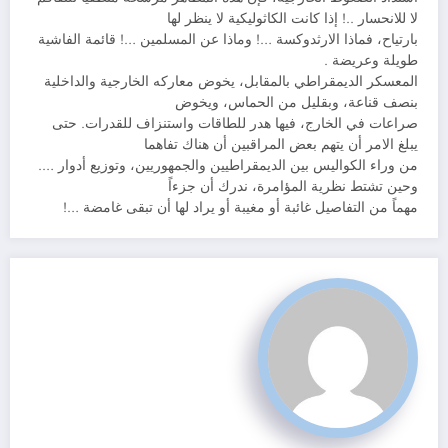
لا للانحسار ..! إذا كانت الكاثوليكية لا ينظر لها
بارتياح، فماذا الارثدوكسة …! وماذا عن المسلمين …! قائمة الفاشية
طويلة وعريضة .
المعسكر الديمقراطي بالمقابل، يخوض معاركه الخارجية والداخلية
بنصف قناعة، وبقليل من الحماس، ويخوض
صراعات في الخارج، فيها هدر للطاقات واستنزاف للقدرات. حتى
يبلغ الامر أن يتهم بعض المراقبين أن هناك تفاهما
من وراء الكواليس بين الديمقراطيين والجمهوريين، وتوزيع أدوار ….
وحين تشتط نظرية المؤامرة، ندرك أن جزءاً
مهماً من التفاصيل غائبة أو مغيبة أو يراد لها أن تبقى غامضة …!