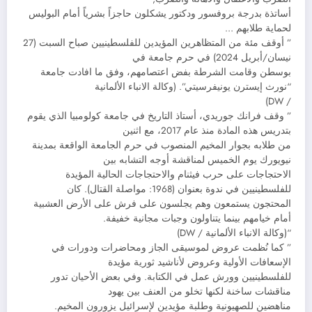
أساتذة بدرجة بروفسور ودكتور يشكلون حاجزاً بشرياً أمام البوليس
لحماية طلابهم …
” أوقف مئة من المتظاهرين المؤيدين للفلسطينيين صباح السبت (27
نيسان/أبريل 2024) في حرم جامعة في
بوسطن وقامت الشرطة بفض اعتصامهم، وفق ما افادت جامعة
“نورث إيسترن يونيفرسيتي”. (وكالة الانباء الألمانية
/ DW)
” وقف فرانك جوريدي، أستاذ التاريخ في جامعة كولومبيا الذي يقوم
بتدريس هذه المادة منذ عام 2017، مع اثنين
من طلابه بجوار المخيم المنصوب في حرم الجامعة الواقعة بمدينة
نيويورك يوم الخميس لمناقشة أوجه التشابه بين
الاحتجاجات على حرب فيثنام والاحتجاجات الحالية المؤيدة
للفلسطينيين في ندوة بعنوان (1968: مواصلة القتال). كان
المحتجون يستمعون وهم يجلسون على فرش على الأرض العشبية
أمام خيامهم بينما يتناولون وجبات مجانية خفيفة.
“(وكالة الانباء الألمانية / DW)
” كما نُظمت عروض لموسيقى الجاز ومحاضرات ودورات في
الإسعافات الأولية وعروض لأناشيد ثورية مؤيدة
للفلسطينيين وورش عمل في الكتابة. وفي بعض الأحيان تدور
مناقشات ساخنة لكنها تخلو من العنف بين يهود
مناهضين للصهيونية وطلبة مؤيدين لإسرائيل يزورون المخيم.