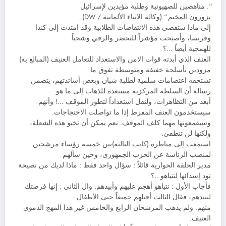
“. مناهضين للصهيونية وطلبة مؤيدين لإسرائيل
يزورون المخيم “.(وكالة الانباء الألمانية / DW)_
إلى ماذا ستفضي هذه الانتفاضات الطلابية وقد امتدت إلى كندا
وفرنسا، وأصبحت مؤشراً للتحضر والرقي وشجباً
للهمجية أيضاً …؟
العنف الذي أبدته قوات الامن والاستعداد للتعامل العنيف (المبالغ به)
مزودين بأسلحة خفيفة ومتوسطة تفوق ما
تستحقه اعتصامات سلمية لطلبة شبان وبعض أساتذتهم، يتضمن
رسالة أن السلطة المركزية مستعدة للذهاب إلى ما هو
أبعد من التظاهرات، ولنقل استعداداً لتطور الموقف …! وأنهم
سيستخدمون العنف المفرط إذا ما تواصلت الاحتجاجات.
وسيقمعونها مهما كلف الموقف. نعم يمكن أن تخبو هذه الشعلة،
ولكنها لن تنطفئ.
استمعت إلى مناظرة (كانت الثالثة)بين خمسة رؤساء مرشحين
لمنصب الرئاسة عن الحزب الجمهوري، وحين سألهم
مدير الحلقة الحوارية قائلاً : سؤال واحد فقط : ماذا لديك من نصيحة
تود إسدائها لنتياهو ..؟
فأجاب الأول : نتياهو أهجم عليهم وأبيدهم. وال الثاني : إنها فرصتك
لتبيدهم، فقال الثالث أقتلهم جميعاً حتى الأطفال
منهم. ولم يذهب المرشحان الرابع والخامس غير هذا المهج الدموي
العنيف.