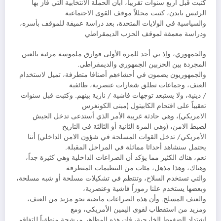
كتبت قبل أربع سنوات تقريباً، أبان الحملة الانتخابية التي فاز بها
الرئيس بايدن، كتبت محللاً موقف القوى الاجتماعية
والسياسية في الولايات المتحدة، بعد دراسة عميقة للموقف بأسره،
ودراسة معمقة لموقف الحزب الديمقراطي
والجمهوري، وإذ بي أجد للمرة الأولى فوارق ملموسة مرئية بالعين
المجردة بين الحزبين الجمهوري والديمقراطي.
والجمهوريون يضمون في أحشاءهم أصنافا متطرفة، تميل لاستخدام
العنف، وجماعات تطلق شعارات عنصرية، طائفية
/ دينية، ولا يستبعد توجهات فاشية / نازية بينهم. وكتبت قبل سنوات
تعقيباً على اقتحام الكابيتول (مبنى الكونغرس
الامريكي)، وهي حادثة غريبة الأمر الذي أستدعى تدخل الجيش
لضبط الامن، (وهي المرة الثانية أو الثالثة في التاريخ
الأمريكي/ تدخل القوات المسلحة في شؤون الامن الداخلي) أننا
يحتمل سنشاهد أحداثا مماثلة في المراحل المقبلة.
نعم، هناك الكثير مما يؤكد أن الصراعات الداخلية وهي كثيرة جداً،
وهناك، وهذا مذهل، مئات من التنظيمات المتطرفة
والتي تستخدم السلاح، وتنتظم في تشكيلات مسلحة أو شبه مسلحة،
وبعضها يستخدم علنا رموزاً فاشية وعنصرية،
والعنف المسلح. وأن هذه الصراعات ماضية نحو مزيد من العنف،
ومزيد من استقطاب لقوى اليمين الأمريكي، ومع
اشتداد الضغوط الخارجية، فإن هذه المظاهر مرشحة منطقياً للتفاقم