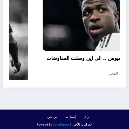
تجديد عقد فينيسيوس .. الى اين وصلت المفاوضات
؟
أغسطس 5, 2026
المحرر
رأي
إتصل بنا
من نحن
الجزائرية للأخبار | Powered By
SpiceThemes