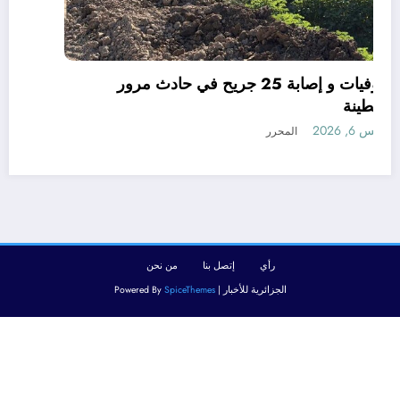
06 وفيات و إصابة 25 جريح في حادث مرور
بقسنطينة
أغسطس 6, 2026
المحرر
رأي
إتصل بنا
من نحن
الجزائرية للأخبار | Powered By
SpiceThemes