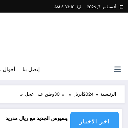
لتجاوز
أغسطس 7, 2026
5:33:11 AM
لى
لمحتوى
ص
إتصل بنا
أحوال ع
الرئيسية
2024
أبريل
30
وطن على عجل
قد فينيسيوس الجديد مع ريال مدريد
العقل النقلي ل
اخر الاخبار