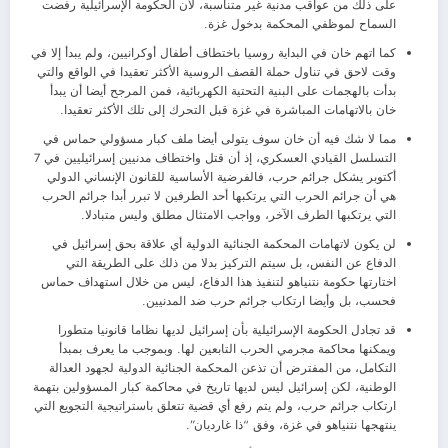
على ذلك من عواقب مدنية غير متناسبة، لأن الحكومة الإسرائيلية رفضت
السماح لموظفي المحكمة بدخول غزة.
كما اتهم خان في البداية روسيا باختطاف أطفال أوكرانيين، ولم يبدأ إلا في
وقت لاحق في تناول حملة القصف الروسية الأكثر تعقيدا في الواقع والتي
بدأت بالهجمات على البنية التحتية الكهربائية، فمن المرجح أيضا أن يبدأ
خان بالاتهامات المباشرة في غزة قبل التحرك إلى تلك الأكثر تعقيدا.
مما لا شك فيه أن خان سوف يتولى أيضا ملف كبار مسؤولي حماس في
التسلسل القيادي العسكري، إذ أن قتل واختطاف مدنيين إسرائيليين في 7
أكتوبر يشكل جرائم حرب، فالفرضية الأساسية للقانون الإنساني الدولي
هي أن جرائم الحرب التي يرتكبها أحد الطرفين لا تبرر أبدا جرائم الحرب
التي يرتكبها الطرف الآخر، وواجب الامتثال مطلق وليس متبادلا.
لن يكون لاتهامات المحكمة الجنائية الدولية أي علاقة بحق إسرائيل في
الدفاع عن النفس، بل سيتم التركيز بدلا من ذلك على الطريقة التي
اختارتها حكومة نتنياهو لتنفيذ هذا الدفاع، ليس من خلال استهداف حماس
فحسب، بل وأيضا ارتكاب جرائم حرب ضد المدنيين.
قد تجادل الحكومة الإسرائيلية بأن إسرائيل لديها نظاما قانونيا متطورا
ويمكنها محاكمة مجرمي الحرب التابعين لها. وبموجب ما يعرف بمبدأ
التكامل، من المفترض أن تذعن المحكمة الجنائية الدولية لجهود العدالة
الوطنية، لكن إسرائيل ليس لديها تاريخ في محاكمة كبار المسؤولين بتهمة
ارتكاب جرائم حرب، ولم يتم رفع أي قضية تتعلق باستراتيجية التجويع التي
ينتهجها نتنياهو في غزة، وفق “ذا غارديان”.