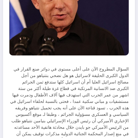
السؤال المطروح الآن على أعلى مستوى في دوائر صنع القرار في
الدول الكبرى الحليفة لاسرائيل هو هل نضحي بنتنياهو من أجل
مصالح اسرائيل العليا أم أن اسرائيل كلها ستدفع ثمن الجرائم
الكبرى ضد الانسانية المرتكبة في قطاع غزة طيلة أكثر من ستة
اشهر من عمر الحرب التي استهدف فيها آلاف الأطفال ودمرت فيها
مستشفيات و مباني سكنية عمدا ، فحتى بالنسبة لحلفاء اسرائيل في
هذه الحرب ، تسود قناعة الآن على أنه يجب تحميل نتنياهو وفريقه
السياسي و العسكري مسؤولية الجرائم ، وطبقا لـ موقع أكسيوس
الإخباري الأميركي أن رئيس الوزراء الإسرائيلي بنيامين نتنياهو طلب
من الرئيس الأميركي جو بايدن خلال محادثة هاتفية الأحد مساعدته
في منع إصدار المحكمة الجنائية الدولية مذكرات توقيف يمكن أن