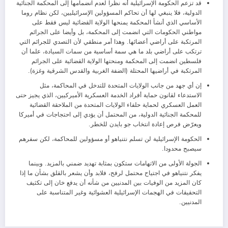
قد تزعم الحكومة الإسرائيلية أنه نظرا لعدم انضمامها إلى المحكمة الجنائية
الدولية، فلا ينبغي لها أن تحاكم المسؤولين الإسرائيليين، لكن نظام روما
الأساسي الذي أنشأ المحكمة يمنحها الولاية القضائية ليس فقط على
مواطني الحكومات التي انضمت إلى المحكمة، بل وأيضا على الجرائم
المرتكبة على أراضي أعضائها. وهذا أمر منطقي لأن التصدي للجرائم التي
ترتكب على أراضي بلد ما هي سمة أساسية من سمات السيادة، علما أن
فلسطين انضمت إلى المحكمة ومنحتها الولاية القضائية على الجرائم
المرتكبة في أراضيها المحتلة (الضفة الغربية والقدس الشرقية وغزة).
إن أي جهد من جانب الولايات المتحدة للتدخل في المحاكمة، مثل
الاستدعاء لقانون حماية أفراد الخدمة العسكرية الأميركيين، الذي يجيز حتى
العمل العسكري لحماية حلفاء الولايات المتحدة من الملاحقة القضائية
للمحكمة الجنائية الدولية، من المحتمل أن يؤدي إلى احتجاجات في أميركا
ويعرّض فرص إعادة انتخاب جو بايدن للخطر.
الحكومة الإسرائيلية لن تسلم نتنياهو أو مسؤولين للمحاكمة، لكن سفرهم
سيصبح محدودا.
الجولة الأولى من الاتهامات ستكون بمثابة تهديد ضمني بالمزيد. وبينما
يفكر نتنياهو في اجتياح محتمل لرفح، فلابد وأن يشعر بالقلق بشأن ما إذا
كان المزيد من الوفيات بين المدنيين من شأنه أن يدفع خان إلى تكثيف
التحقيقات في الهجمات الإسرائيلية العشوائية وغير المتناسبة على
المدنيين.