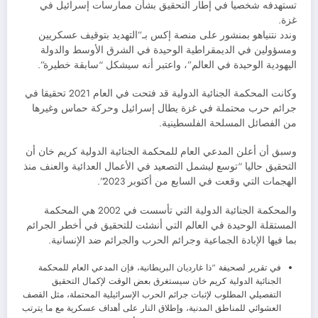
تستهدفه شخصيا في إطار التحقيق بشأن ممارسات إسرائيل في
غزة.
وندد نتنياهو بمنشور على منصة إكس بـ”التهديد بتوقيف عسكريين
ومسؤولين في الديمقراطية الوحيدة في الشرق الأوسط والدولة
اليهودية الوحيدة في العالم”، واعتبر أنه سيشكل “سابقة خطيرة”.
وكانت المحكمة الجنائية الدولية قد فتحت في العام 2021 تحقيقا في
جرائم حرب محتملة في غزة يطال إسرائيل وحركة حماس وغيرها
من الفصائل المسلحة الفلسطينية.
وسبق أن أعلن المدعي العام للمحكمة الجنائية الدولية كريم خان أن
التحقيق حاليا “توسع ليشمل التصعيد في الأعمال العدائية والعنف منذ
الهجمات التي وقعت في السابع من أكتوبر 2023”.
والمحكمة الجنائية الدولية التي تأسست في 2002 هي المحكمة
المستقلة الوحيدة في العالم التي أنشئت للتحقيق في أخطر الجرائم
بما فيها الإبادة الجماعية وجرائم الحرب والجرائم ضد الإنسانية.
في تقرير لصحيفة “ذا غارديان البريطانية، فإن المدعي العام للمحكمة
الجنائية الدولية كريم خان سيستغرق بعض الوقت لإكمال التحقيق
التفصيلي المطلوب لإثبات جرائم الحرب الإسرائيلية المحتملة، مثل القصف
العشوائي للمناطق المدنية، وإطلاق النار على أهداف عسكرية مع ما يترتب