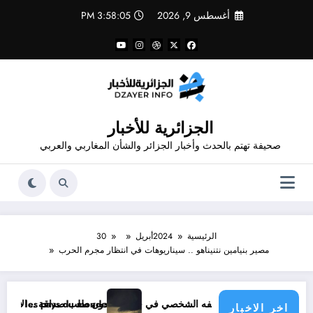
لتجاوز
أغسطس 9, 2026
3:58:05 PM
لى
لمحتوى
الجزائرية للأخبار
صحيفة تهتم بالحدث وأخبار الجزائر والشأن المغاربي والعربي
الرئيسية
2024
أبريل
30
مصير بنيامين نتنيناهو .. سيناريوهات في انتظار مجرم الحرب
وك دون طلب صداقة .. الاطلاع على محتوى صفحة شخص اغلق ملفه الشخصي في فيسبوك دون طلب صداقة
climatique menace les pays du monde
اخر الاخبار