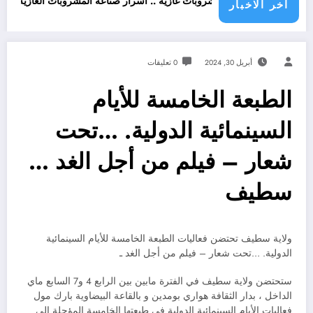
اطن
تحذير من مشروبات غازية .. اسرار صناعة المشروبات الغازية
قانون ال
اخر الاخبار
أبريل 30, 2024
0 تعليقات
الطبعة الخامسة للأيام
السينمائية الدولية. …تحت
شعار – فيلم من أجل الغد …
سطيف
ولاية سطيف تحتضن فعاليات الطبعة الخامسة للأيام السينمائية
الدولية. …تحت شعار – فيلم من أجل الغد ـ
ستحتضن ولاية سطيف في الفترة مابين بين الرابع 4 و7 السابع ماي
الداخل ، بدار الثقافة هواري بومدين و بالقاعة البيضاوية بارك مول
فعاليات الأيام السينمائية الدولية في طبعتها الخامسة المؤجلة إلى