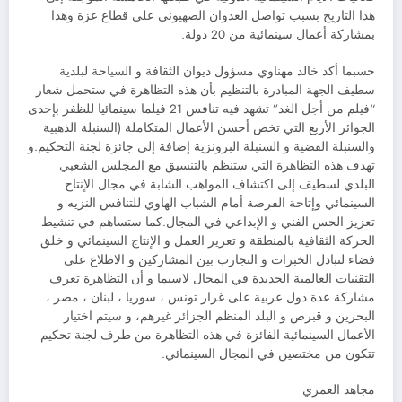
هذا التاريخ بسبب تواصل العدوان الصهيوني على قطاع عزة وهذا
بمشاركة أعمال سينمائية من 20 دولة.
حسبما أكد خالد مهناوي مسؤول ديوان الثقافة و السياحة لبلدية
سطيف الجهة المبادرة بالتنظيم بأن هذه التظاهرة في ستحمل شعار
“فيلم من أجل الغد” تشهد فيه تنافس 21 فيلما سينمائيا للظفر بإحدى
الجوائز الأربع التي تخص أحسن الأعمال المتكاملة (السنبلة الذهبية
والسنبلة الفضية و السنبلة البرونزية إضافة إلى جائزة لجنة التحكيم.و
تهدف هذه التظاهرة التي ستنظم بالتنسيق مع المجلس الشعبي
البلدي لسطيف إلى اكتشاف المواهب الشابة في مجال الإنتاج
السينمائي وإتاحة الفرصة أمام الشباب الهاوي للتنافس النزيه و
تعزيز الحس الفني و الإبداعي في المجال.كما ستساهم في تنشيط
الحركة الثقافية بالمنطقة و تعزيز العمل و الإنتاج السينمائي و خلق
فضاء لتبادل الخبرات و التجارب بين المشاركين و الاطلاع على
التقنيات العالمية الجديدة في المجال لاسيما و أن التظاهرة تعرف
مشاركة عدة دول عربية على غرار تونس ، سوريا ، لبنان ، مصر ،
البحرين و قبرص و البلد المنظم الجزائر غيرهم، و سيتم اختيار
الأعمال السينمائية الفائزة في هذه التظاهرة من طرف لجنة تحكيم
تتكون من مختصين في المجال السينمائي.
مجاهد العمري