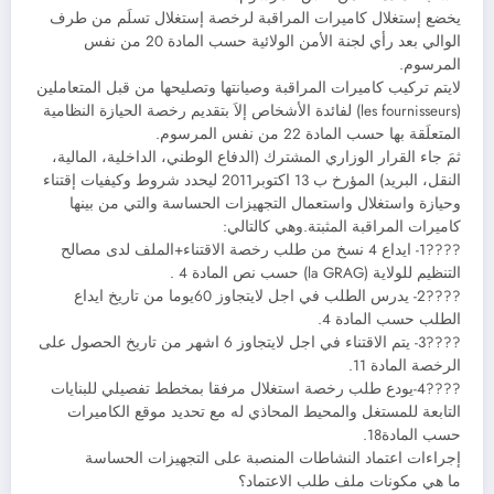
يخضع إستغلال كاميرات المراقبة لرخصة إستغلال تسلَم من طرف
الوالي بعد رأي لجنة الأمن الولائية حسب المادة 20 من نفس
المرسوم.
لايتم تركيب كاميرات المراقبة وصيانتها وتصليحها من قبل المتعاملين
(les fournisseurs) لفائدة الأشخاص إلاَ بتقديم رخصة الحيازة النظامية
المتعلَقة بها حسب المادة 22 من نفس المرسوم.
ثمَ جاء القرار الوزاري المشترك (الدفاع الوطني، الداخلية، المالية،
النقل، البريد) المؤرخ ب 13 اكتوبر2011 ليحدد شروط وكيفيات إقتناء
وحيازة واستغلال واستعمال التجهيزات الحساسة والتي من بينها
كاميرات المراقبة المثبتة.وهي كالتالي:
????1- ايداع 4 نسخ من طلب رخصة الاقتناء+الملف لدى مصالح
التنظيم للولاية (la GRAG) حسب نص المادة 4 .
????2- يدرس الطلب في اجل لايتجاوز 60يوما من تاريخ ايداع
الطلب حسب المادة 4.
????3- يتم الاقتناء في اجل لايتجاوز 6 اشهر من تاريخ الحصول على
الرخصة المادة 11.
????4-يودع طلب رخصة استغلال مرفقا بمخطط تفصيلي للبنايات
التابعة للمستغل والمحيط المحاذي له مع تحديد موقع الكاميرات
حسب المادة18.
إجراءات اعتماد النشاطات المنصبة على التجهيزات الحساسة
ما هي مكونات ملف طلب الاعتماد؟