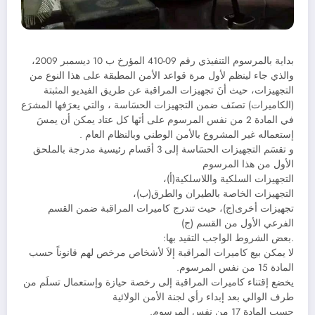
بداية بالمرسوم التنفيذي رقم 09-410 المؤرخ ب 10 ديسمبر 2009،
والذي جاء لينظم لأول مرة قواعد الأمن المطبقة على هذا النوع من
التجهيزات، حيث أنَ تجهيزات المراقبة عن طريق الفيديو المثبتة
(الكاميرات) تصنَف ضمن التجهيزات الحسَاسة ، والتي يعرَفها المشرَع
في المادة 2 من نفس المرسوم على أنَها كل عتاد يمكن أن يمسَ
إستعماله غير المشروع بالأمن الوطني وبالنظام العام .
و تقسَم التجهيزات الحسَاسة إلى 3 أقسام رئيسية مدرجة بالملحق
الأول من هذا المرسوم
التجهيزات السلكية واللاسلكية(أ)،
التجهيزات الخاصة بالطيران والطرق(ب)،
تجهيزات أخرى(ج)، حيث تندرج كاميرات المراقبة ضمن القسم
الفرعي الأول من القسم (ج)
.بعض الشروط الواجب التقيد بها:
لا يمكن بيع كاميرات المراقبة إلاَ لأشخاص مرخص لهم قانوناً حسب
المادة 15 من نفس المرسوم.
يخضع إقتناء كاميرات المراقبة إلى رخصة حيازة وإستعمال تسلَم من
طرف الوالي بعد إبداء رأي لجنة الأمن الولائية
حسب المادة 17 من نفس المرسوم.