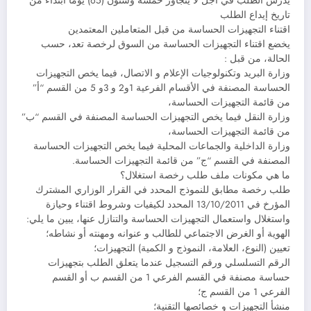
يدرس الطلب في أجل لا يتجاوز خمسة وستون (65) يوما ابتداء من
تاريخ إيداع الطلب
اقتناء التجهيزات الحساسة من قبل المتعاملين المعتمدين
يخضع اقتناء التجهيزات الحساسة من السوق لرخصة تعد، حسب
الحالة، من قبل :
وزارة البريد وتكنولوجيات الإعلام و الاتصال، فيما يخص التجهيزات
الحساسة المصنفة في الأقسام الفرعية 1و2 و 3و 5 من القسم “أ”
من قائمة التجهيزات الحساسة،
وزارة النقل فيما يخص التجهيزات الحساسة المصنفة في القسم “ب”
من قائمة التجهيزات الحساسة،
وزارة الداخلية والجماعات المحلية فيما يخص التجهيزات الحساسة
المصنفة في القسم “ج” من قائمة التجهيزات الحساسة.
ما هي مكونات ملف طلب رخصة استغلال؟
طلب رخصة مطابق للنموذج المحدد في القرار الوزاري المشترك
المؤرخ في 13/10/2011 المحدد لكيفيات وشروط اقتناء وحيازة
واستغلال واستعمال التجهيزات الحساسة والتنازل عنها، يبين ما يلي:
الهوية أو الغرض الاجتماعي للطالب و عنوانه ومهنته أو نشاطه؛
تعيين (النوع، العلامة، النموذج و الكمية) التجهيزات؛
الرقم التسلسلي ورقم التسجيل عندما يتعلق الطلب بتجهيزات
حساسة مصنفة في القسم الفرعي 1 من القسم ب أو القسم
الفرعي 1 من القسم ج؛
منشأ التجهيزات و خصائصها التقنية؛