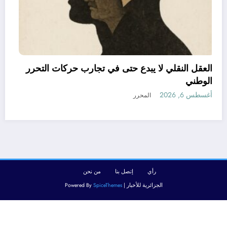
 جريح في حادث مرور
العقل النقلي لا يبدع حتى في تجار
الوطني
أغسطس 6, 2026
المحرر
رأي
إتصل بنا
من نحن
الجزائرية للأخبار | Powered By
SpiceThemes