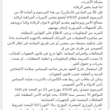
بشبكة الأنترنت.
اما فيما يخص الرقابة
فإن كلاً من المادتين 34مكرر2 من هذا المرسوم و المادة 30 من
المرسوم التنفيذي 09-410 تُخضع مقتني كاميرات المراقبة لرقابة
مصالح الامن وتوجبانهم بتقديم الوثائق لاعوان الرقابة وكذا تزويدهم
بكل التسهيلات الضرورية لإنجاز مهمتهم.
للمزيد من المعلومات يرجى الاطلاَع على القوانين المنظمَة.
تتم مباشرة التحقيقات في الجرائك المتعلقة بالاجهزة الحساسة بناءا
على شكوى مسبقة من متضرر او عن طريق المعاينة في اطار الامن
العمومي من طرف ض ش ق
المخالفات والجرائم المعاينة ،كلها تدرج في قانون العقوبات كجنايات
اذا مست الجريمة بنظام المعلومات و انظمة المعطيات ، او مست
بحريات و حقوق الغير .
كل استعمال خارج التعهد يعرض صاحبه للمساس بسلامة الاشخاص
البدنية و العقلية حسب قانون العقوبات.
يمكن ان يعاقب عن ربط هذه الكاميرات بالانترنت بجناية المساس
بأمن الدولة و الأمن العمومي.
المرسوم تنفيذي رقم 09-410 مؤرخ في 23 ذي الحجة عام 1430
الموافق 10 ديسمبر سنة 2009، يحدد قواعد الأمن المطبقة على
النشاطات المنصبة على التجهيزات الحساسة
-القرار الوزاري المشترك المؤرخ ب13 اكتوبر2011 المحدد لشروط