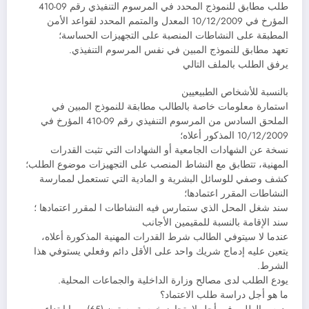
طلب مطابق للنموذج المحدد في المرسوم التنفيذي رقم 09-410
المؤرخ في 10/12/2009 المعدل والمتمم المحدد لقواعد الأمن
المطبقة على النشاطات المنصبة على التجهيزات الحساسة؛
تعهد مطابق للنموذج المبين في نفس المرسوم التنفيذي.
يرفق الطلب بالملف التالي
بالنسبة للأشخاص الطبيعيين
استمارة معلومات خاصة بالطالب مطابقة للنموذج المبين في
الملحق السادس من المرسوم التنفيذي رقم 09-410 المؤرخ في
10/12/2009 المذكور أعلاه؛
نسخة عن الشهادات الجامعية أو الشهادات التي تثبت القدرات
المهنية، تتطابق مع النشاط المنصب على التجهيزات موضوع الطلب؛
كشف وصفي للوسائل البشرية و المادية التي تستعمل لممارسة
النشاطات المقرر اعتمادها؛
سند شغل المحل الذي ستمارس فيه النشاطات ا لمقرر اعتمادها ؛
سند الإقامة بالنسبة للمقيمين الأجانب
عندما لا سيتوفي الطالب شرط القدرات المهنية المذكورة أعلاه،
يتعين عليه إدماج شريك واحد على الأقل دائم وفعلي يستوفي هذا
الشرط.
يودع الطلب لدى مصالح وزارة الداخلية والجماعات المحلية.
ما هو أجل دراسة طلب الاعتماد؟