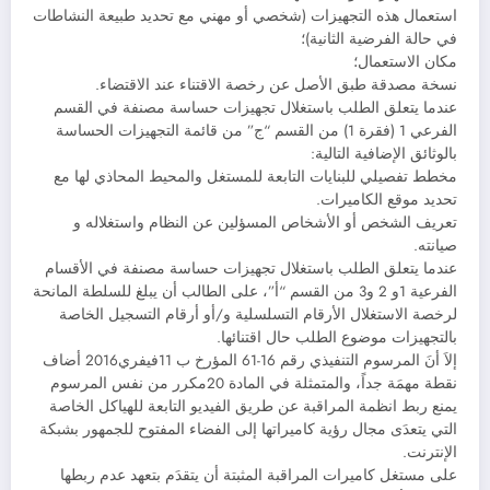
استعمال هذه التجهيزات (شخصي أو مهني مع تحديد طبيعة النشاطات
في حالة الفرضية الثانية)؛
مكان الاستعمال؛
نسخة مصدقة طبق الأصل عن رخصة الاقتناء عند الاقتضاء.
عندما يتعلق الطلب باستغلال تجهيزات حساسة مصنفة في القسم
الفرعي 1 (فقرة 1) من القسم “ج” من قائمة التجهيزات الحساسة
بالوثائق الإضافية التالية:
مخطط تفصيلي للبنايات التابعة للمستغل والمحيط المحاذي لها مع
تحديد موقع الكاميرات.
تعريف الشخص أو الأشخاص المسؤلين عن النظام واستغلاله و
صيانته.
عندما يتعلق الطلب باستغلال تجهيزات حساسة مصنفة في الأقسام
الفرعية 1و 2 و3 من القسم “أ”، على الطالب أن يبلغ للسلطة المانحة
لرخصة الاستغلال الأرقام التسلسلية و/أو أرقام التسجيل الخاصة
بالتجهيزات موضوع الطلب حال اقتنائها.
إلاَ أنَ المرسوم التنفيذي رقم 16-61 المؤرخ ب 11فيفري2016 أضاف
نقطة مهمَة جداً، والمتمثلة في المادة 20مكرر من نفس المرسوم
يمنع ربط انظمة المراقبة عن طريق الفيديو التابعة للهياكل الخاصة
التي يتعدَى مجال رؤية كاميراتها إلى الفضاء المفتوح للجمهور بشبكة
الإنترنت.
على مستغل كاميرات المراقبة المثبتة أن يتقدَم بتعهد عدم ربطها