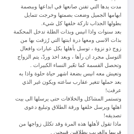
مدت يدها التي تفنن صانعها في ابداعها وببصمة
ابهامها الجميل وضعت بصمتها وخرجت تتمايل
بطولها الجذاب تاركة خلفها كل شيء.
بعد سنوات واذا انيس وبذات الطلة تدخل المحكمة
بذات الاسى ومعها درة ابنتها التي رُزقت بها من
زوج ذو نزوة ، توسل بأهلها بكل عبارات وافعال
التوسل مجرد ان رآها ، وبعد اخذ وردّ، يتم الزواج
وتحصل القسمة كما تعّبر النساء الكبيرات .
وتعيش معه انيس بضعة اشهر حياة حلوة واذا به
بعد حملها تتغير عقارب ساعته ويكون غير الذي
عرفت!
وتستمر المشاكل والخلافات حتى يرسلها الى بيت
اهلها ويرسل خلفها ورقة الطلاق وتبليغ دعوى
تصديقه!
ماذا تقول لأهلها هذه المرة وقد تكلل زواجها من
قريبها والغريب بطلاقين قبيحين .