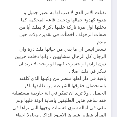
تقبلت الامر الذي لا ذنب لها به بصبر جميل و
هدوء كهدوء جمالها ودخلت قاعة المحكمة كما
دخلتها اول مرة تاركة خلفها ذكر لا يملك أيا من
صفات الرجولة ، اخطأت في تقديره ولات حين
مندم .
تشعر انيس ان ما بقي من حياتها ملك درة وان
الرجال كل الرجال متشابهين ، وانها دخلت حربين
دون ارادتها و خسرت فيهما او ربحت لا تريد ان
تفكر في ذلك اصلا .
باقية في دار اهلها تنتظر من وكيلها الذي كلفته
باستحصال حقوقها الشرعية من طليقها ناكر
الجميل . ولا تريد ان تفكر في اية خارطة مستقبلية
فقد ساهم هذين الطليقين بإصابة انوثة قلبها ولم
تبقى في اماله سوى قسمات وجهها التي تراها في
المرآة يتطاير شعرها الاسود الداكن محاولا اخفاء