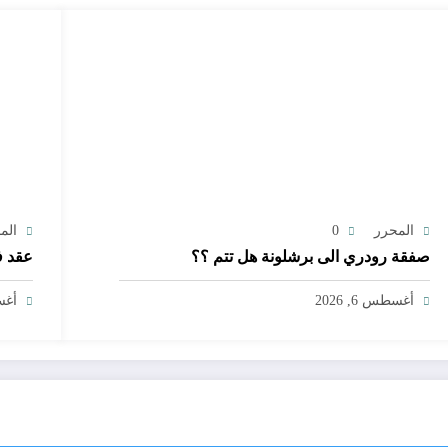
المحرر
0
الم
صفقة رودري الى برشلونة هل تتم ؟؟
عقد ف
أغسطس 6, 2026
أغسط