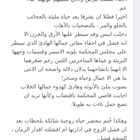
عم.
اخيرا فضّلا ان يفترقا بعد حياة مليئة بالعجائب
بالحلو والمر ، بالتضحيات بالآهات
دخلت انيس وقد سيطر عليها الأرق والحزن الا
انه فشل في اخفاء مفاتن جمالها الهادئ الذي سيطر
على مجلس المحكمة بلونه الاسمر وقسمات وجهها
البريئة و عيناها الساحرتين اللتين رغم صغرهما
الا انهما بانفتاحهما يدلان دلالة واضحة ان الانثى
ما هي الا جمال وحياة وسحر!
بصوت ملئ بالأنوثة وهادئ كهدوء جمالها الخلاب
اجابت قاضي المحكمة باقتضاب وكأنها تريد ان
تضع حمل ناءت به طويلا.
وهكذا خُتم محضر حياة زوجية شائكة بلحظات بعد
ان فشل الزوج في ادارتها ام افشلته اقدار الزمان ،
النتيجة فشل.