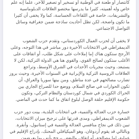
كانتصار أو طعنة في الوطنية أو تسخير أو تصغير للأخر، علما إنه علم
خاص وله أهميته، كثيرا ما يدرسها مختصو العلاقات الدبلوماسية
والتشريفات، خاصة في اللقاءات الحساسة، كما ولا يخفى أن كثيرا
ما تكون واضحة، لكن تظل أحاديث ساذجة ضمن جغرافية وسائل
التواصل الاجتماعي.
لا يخفى أن لحزب العمال الكوردستاني، وتقدم حزب الشعوب
الديمقراطي في الانتخابات الأخيرة دور مباشر في هذا التوجه، وعلى
الأرجح ستكون هناك إما إملاءات على شكل طلب، أو اتفاقات على
الأغلب ستكون لصالح القوي، والقوي هنا هي الدولة التركية، لكن لا
يستبعد، وحيث مجريات الأحداث في الشرق الأوسط، وتراجع
العلاقات الروسية التركية والإيرانية في السنوات الأخيرة، وحيث بروز
تضارب مصالحهم في عدة مناطق، ومن بينها سوريا والعراق، أن
تكون الحوارات في صالح السلام، ووضع حدا للصراع الجاري بين
الحراك الكوردي في شمال كوردستان والنظام التركي، وتكون
حكومة الإقليم حلقة الوصل لبلوغ اتفاق ما كما حدث في الماضي.
خسارة حزب العدالة والتنمية، في انتخابات البلدية، بينت دور حزب
الشعوب الديمقراطي، ومدى قدرتها على ترجيح ميزان الانتخابات،
تبين ذلك في نجاح منافسي العدالة والتنمية في إستانبول، وأنقرة.
وبالتالي قد يقوم أردوغان، وهو الميكيافلي المحنك، بإدراج الإقليم في
عملية، إما مصالحة، أو اتفاق، والبعض يرجح بأنه ربما يعرضون