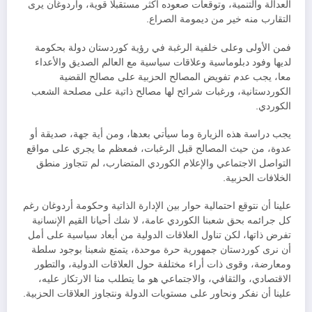
العدالة والتنمية، وتوقعات صعوده أكثر مستقبلا قوية، وأردوغان يرى
التقارب منه خير من ديمومة الصراع.
فمن الأولى وعلى خلفية الرغبة في رؤية كوردستان دولة بحكومة
لديها وفود دبلوماسية وعلاقات سياسية مع العالم الصديق والأعداء
معا، يجب عدم تفويض المصالح الحزبية على مصالح القضية
الكوردستانية، ورغبات شرائح لها مصالح ذاتية على مصلحة الشعب
الكوردي.
يجب دراسة هذه الزيارة وما سيأتي بعدها، ومن أية جهة، صديقة أو
عدوة، من حيث المصالح قبل الرغبات، فمعظم ما يجري على مواقع
التواصل الاجتماعي والإعلام الكوردي المتضارب، لم تتجاوز منطق
الخلافات الحزبية.
علينا أن نتوقع احتمالية حوار بين الإدارة الذاتية وحكومة أردوغان رغم
كل جرائمه بحق شعبنا الكوردي عامة، لا شك أحيانا القيم الإنسانية
تفرض ذاتها، لكن تناول العلاقات الدولية من أبعاد سياسية على أمل
أن نرى كوردستان جمهورية حرة موحدة، يتمتع شعبنا بوجود سلطة
ومعارضة، وقوى ذات أراء مختلفة حول العلاقات الدولية، والتطور
الاقتصادي، والثقافي، والاجتماعي هو ما يتطلب منا الارتكاز عليه،
علينا أن نفكر ونحاور على مستويات الدولة ونتجاوز العلاقات الحزبية.