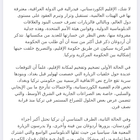
لا شك، الإقليم الكوردستاني، فيدرالية في الدولة العراقية، معترفة
بها في الهيئات العالمية، تستقبل وتزار وتبرم العقود على مستوى
دول العالم، وبالتالي فالزيارات تصرف حسب البنود والعلاقات
الدبلوماسية الدولية، وقوانين هيئة الأمم المتحدة، وهذه جدلية
مفروغة منها، بغض النظر عن خسارتها للعديد من مكتسباتها. نتذكر
أن أردوغان ذكر قبل أكثر من سنة أن أي طلب من الحكومة
المركزية سيكون عن طريق حكومة الإقليم، والتصريح خلقت حينها
إشكالية بين الحكومة المركزية وتركيا.
في الحالة الأولى تضخيم وتفخيم لمكانة الإقليم، علماً أن التوقعات
عديدة حول خلفيات الزيارة التي خصصت لهولير قبل بغداد، وبنودها
سرية تقع خارج نص الاتفاقية الرسمية بين حكومتي تركيا وبغداد،
تخص قادم القضية الكوردستانية، والاحتمالات تتأرجح ما بين الإيجابي
والسلبي، خاصة بعد الصراعات الجارية في الشرق الأوسط، والتي
تتضمن عرض بعض الحلول للصراع المستمر في تركيا منذ قرابة
نصف قرن.
وفي الحالة الثانية، الطرف المتناسي أن تركيا تحتل أكبر أجزاء
كوردستان، يزورها أردوغان بين فينة وأخرى، ولا يدرسون الزيارة
المعنية هنا، سياسيا من حيث ثقلها الدبلوماسي الواسع والتي اشترك
فيها ثمانية وزراء، وبشكل خاص وزير الخارجية حاقان فيدان الكوردي