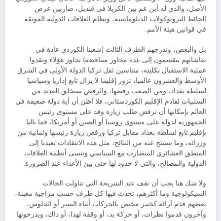
الأصل، والذي له أبن عم بين الكريلا في قنديل، ضاربين عرض
الحائط البروتوكولات الدبلوماسية، ونظام العلاقات الدولية الموثقة
في قوانين هيئة الأمم.
بل والبعض، وندرجهم الطرف الثالث (شعبنا الكوردي عادة في
نقاشاتهم ينقسمون إلى عدة محاور متناقضة) تجاوز هؤلاء ونقدوا
عملية الاستقبال بكليته، متناسين ثقل تركيا الدولة الأولى في الشرق
الأوسط والعشرون عالميا، تزور إقليما لا يزال تابع إداريا وسياسيا
لسلطة بغداد، ومن الصعب رفضها، والرفض سيخلق العديد من
السلبيات لقادم الإقليم الكوردستاني، فلا أظن أن أية دولة ضعيفة في
العالم بإمكانها أن ترفض طلب زيارة وفد على مستوى رئيس
الجمهورية لدولة على مستوى روسيا أو الصين أو أمريكا، فما بالنا
بإقليم تابع لسلطة بغداد مقابل تركيا ورفض زيارة رئيسها وثمانية من
وزرائه، وما سينتج عنه من النتائج، مثل هذه الانتقادات تعيدنا إلى
المنطق العشائري المتضارب مع السياسي وتنسى أنظمة العلاقات
الدولية والمصالح، والتي لا حدود لها حتى بين الأعداء عند الضرورة.
ولا شك هنا يجب أن نقف عند الشريحة التي تناولت الحالات
السيكولوجية وما أكثرهم، تحدث فيها كل طرف حسب مزاجية معينة،
بعضهم قدم آرائه كخبير مختص بالحركات أثناء السير أو الجلوس،
وآخرون قدموا نظرات، أو حركة يد، أو وقفة لهذا، أو ذاك، ويدرجونها