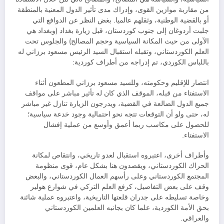
من مقاربة موازين القوى، وإدراك مدى تأثير الدول المعنية بالمنطقة
أو بالقضية الوطنية، وثقلهم عالميا. بغض النظر عن الدوافع التي
جلبت أردوغان إلى جنوب كوردستان، قبل زيارة بغداد (وبغداد هي
الآولى من حيث المكانة السياسية وحجم المصالح) والجلوس تحت
العلم الكوردستاني، وتقبله استقبال السيد الرئيس مسعود برزاني له
باللباس الكوردي، تم إدراجه من أطراف كوردية:
انتصار للإقليم وحكومته، وللسيد مسعود برزاني المطعون أثناء
الاستفتاء من قبله، الموقف الذي كان له تأثير مباشر على مواقف
جميع الدول الضالعة في القضية، ويدرجون الزيارة تنازل غير مباشر
له، حتى ولو أن التوقعات تتجه نحو احتمالية وجود خدعة سياسية؛
للحصول على مكاسب ربما أعمق وأوسع من عملية إفشال
الاستفتاء.
وأطراف أخرى، اعتبروه استقبال لعدو تاريخي، وانتقاص لمكانة
الحراك الكوردستاني، ويقصدون هنا بشكل عام، قوى منظومة
المجتمع الكوردستاني وعلى رأسهم العمال الكوردستاني، والبعض
وقف على بعض التفاصيل، كرفع العلم التركي في شوارع هولير
وخاصة تسليطه على جدران قلعتها التاريخية، واعتبروه عملية شائنة
بحق الأمة الكوردية، علما كان بجانبه العلمين الكوردستاني
والعراقي.