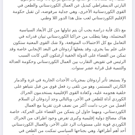
البارتي الديمقراطي كبديل عن العمال الكوردستاني والطعن في
القوى الكوردستانية الأخرى، وهي جدلية مرفوضه، لن تقبل حكومة
الإقليم الكوردستاني لعب مثل هذا الدور اللا وطني.
مع ذلك فأية دراسة يجب أن يتم تناولها من كل الأبعاد السياسية
المحتملة، وهنا يتطلب من حراكنا الكوردستاني تبيان قدراته في
التعامل مع كل الاحتمالات المتوقعة، ولا شك القوى المعنية ستكون
على علم بما يجري، وقد يفعلها أردوغان في البعد الإيجابي خاصة وقد
تمكن من القضاء على الدولة الخفية أرغنكون التي كانت السبب
الرئيس في تقويض التقارب بين العمال الكوردستاني وحكومة العدالة
والتنمية قبل قرابة عشر سنوات.
ولا يستبعد تأثر أردوغان بمجريات الأحداث الجارية في غزة والدمار
الكارثي المستمر، وهو من تلقى رد فعل قوي من قبل نتنياهو على
خلفية هجومه عليه، وكعادة القوى الإقليمية يستخدمون الحراك
الكوردي أداة للطعن في الأخر، وبالتالي وجد أردوغان أن السلام
أفضل من حرب دامت أكثر من نصف قرن تقريبا مع العمال
الكوردستاني، ومهما حاول لن يتمكن من القضاء على الحركة، خاصة
هناك مصالح دولية إقليمية وكبرى تفرض وجود اطراف من الحراك
الكوردي قوية على مستويات الرد على الأخر، والعمال الكوردستاني
أحد أهم أطرافها، وهي بجناحها السياسي تمكنت من الطعن في