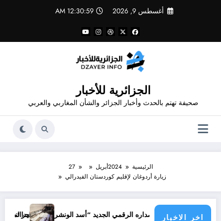
لتجاوز
أغسطس 9, 2026
12:31:00 AM
لى
لمحتوى
الجزائرية للأخبار
صحيفة تهتم بالحدث وأخبار الجزائر والشأن المغاربي والعربي
الرئيسية
2024
أبريل
27
زيارة أردوغان لإقليم كوردستان الفيدرالي
جرائم الاحتلال خلال حرب الإباد
 إصداره الرقمي الجديد “أسد الونشريس” تخليدا لنضال الشهيد الجيلالي بونع
اخر الاخبار