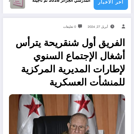
يا الدخول المدرسي الجزائر 2026 تم تأجيله
عناوين وأرقام هاتف
اخر الاخبار
أبريل 27, 2024
0 تعليقات
الفريق أول شنقريحة يترأس
أشغال الإجتماع السنوي
لإطارات المديرية المركزية
للمنشأت العسكرية