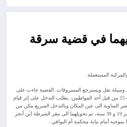
يهما في قضية سرقة
 وسيلة نقل ويسترجع المسروقات. القضية جاءت على
إثر تلقي قاعة الإرسال بأمن الولاية في حدود الساعة الثانية والنصف صباحا (02:30) لمكالمة هاتفية عبر الرقم الأخضر 15.48 من قبل أحد المواطنين، يطلب التدخل على إثر قيام
ر المناوبة الى عين المكان وبالتدخل السريع مكن من
توقيف شخصين مشتبه فيهما و المركبة المستعملة في العملية مع استرجاع المسروقات. المشتبه فيهما البالغين من العمر 19 و 38 سنة، تم تحويلهما الى مقر الشرطة اين أنجز
جبه أمام نيابة محكمة أم البواقي .