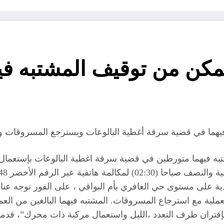
مكن من توقيف المشتبه ف
 فيهما متورطين في قضية سرقة اغطية البالوعات بإستعمال
ة على مستوى حي العافري بأم البواقي ، على الفور توجه عناص
ران ظرف التعدد ،الليل واستعمال مركبة ذات محرك”، قدما بمو