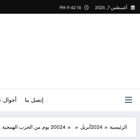
لتجاوز
أغسطس 7, 2026
9:42:17 PM
لى
لمحتوى
ص
إتصل بنا
أحوال ع
الرئيسية
2024
أبريل
24
200 يوم من الحرب الهمجية … والإبادة الجماعية تمتد إلى مخيمات الضفة الغربية