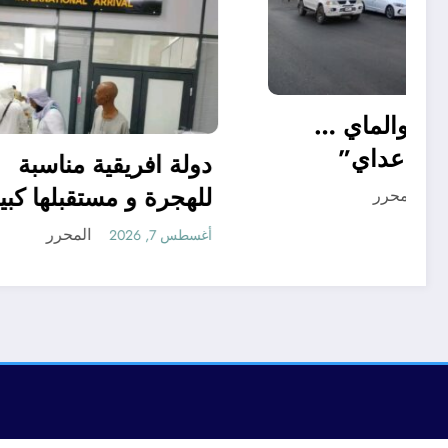
“منريد الخبز والماي …
بس سالم ابو عداي”
دولة افر
للهجرة و
المحرر
أغسطس 7, 2026
أغسطس 7, 2026