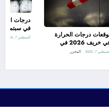
 جدا
في
توقعات درجات الحرارة
ر ..
في خريف 2026 في
توقعات مناخ خريف 2026
الجزائر
المحرر
أغسطس 7, 2026