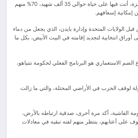
وقالت الجبهة الديمقراطية: لقد ارتكبت قوات الاحتلال في قطاع غزة، عشرات مئات المجازر ضد أبناء شعبنا في قطاع غزة، أتت فيها على حياة حوالي 35 ألف شهيد، 70% منهم
بل الولايات المتحدة وإدارة بايدن، الذي يجعل من دماء
ى أوراق انتخابية لتجديد إقامته في البيت الأبيض، بكل ما
لضم الاستعماري هو البرنامج الفعلي لحكومة نتنياهو،
ولة لوقف الحرب في الأراضي المحتلة، والتي ما زالت
ي وجه الحرب الهمجية، وفي وجه الحكومة الفاشية، أكد مرة أخرى، صدقية ارتباطه بالأرض،
وف على أعتابهم، ينتظر منهم لفته تبقيه في معادلات