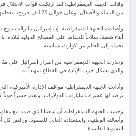
من النساء والأطفال، وعلى حوالي 75 ألف جريح، معظمهم عائلات بأكملها ترقد في مستشفيات خالية من الحد الأدنى من إمكانية إسعافهم.
وأضافت الجبهة الديمقراطية: إن إسرائيل ما زالت تلوح ب
أبناء شعبنا، سلاحاً للحفاظ على المصالح الدولية لبلاده، 
تحمله إلى العالم من كوارث سياسية.
وحذرت الجبهة الديمقراطية من إصرار إسرائيل على مدّ حر
والذي تشكل حرب الإبادة في القطاع تمهيداً له.
وأدانت الجبهة الديمقراطية مواقف الإدارة الأميركية، ا
ترصد لها عشرات مليارات الدولارات، وتقيم جسراً جوياً لإ
وأصالته الوطنية، واستعداده العالي للصمود، ورفض كل أشك
التسوية الفاسدة