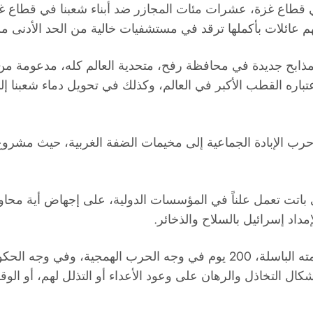
مذابح جديدة في محافظة رفح، متحدية العالم كله، مدعومة من ق
باعتباره القطب الأكبر في العالم، وكذلك في تحويل دماء شعبنا إل
ب الإبادة الجماعية إلى مخيمات الضفة الغربية، حيث مشروع ا
لتي باتت تعمل علناً في المؤسسات الدولية، على إجهاض أية محا
مداد إسرائيل بالسلاح والذخائر.
وختمت الجبهة الديمقراطية أن شعبنا الذي صمد مع مقاومته الباسلة، 200 يوم ف
ال التخاذل والرهان على وعود الأعداء أو التذلل لهم، أو الوق