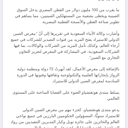
ما يقرب من 100 مليون دولار من القطن المصري يدخل السوق
الصينية ويحظى بشعبية بين المستهلكين الصينيين، مما يساهم في
تطوير صناعة القطن والأنسجة القطنية المصرية.
وأشارت وكالة الأنباء السعودية في تقريرها إلى أنّ “معرض الصين
الدولي للاستيراد يفتح المزيد من قنوات التصدير للشركات في جميع
أرجاء العالم، وكذلك تأمل المزيد من الشركات والوكالات، بما فيها
الشركات السعودية، في المشاركة في المعرض لتعزيز التعاون
التجاري مع الصين”.
بالإضافة إلى معرض الأعمال، لقد أبهرتْ 72 دولة ومنظمة دولية
الزوارَ بإنجازاتها العلمية والتكنولوجية وثقافتها وفنونها في الدورة
السادسة لمعرض الصين الدولي للاستيراد.
يسلط منتدى هونغتشياو الضوء على القضايا الساخنة على المستوى
العالمي
يدعو منتدى هونغتشياو، كجزء مهم من معرض الصين الدولي
للاستيراد سنويًّا، المسؤولين الحكوميين البارزين في جميع نواحي
العالم والحائزين على جائزة نوبل وكبار المديرين التنفيذيين من رواد
الصناعة لمناقشة القضايا الساخنة على المستوى العالمي.