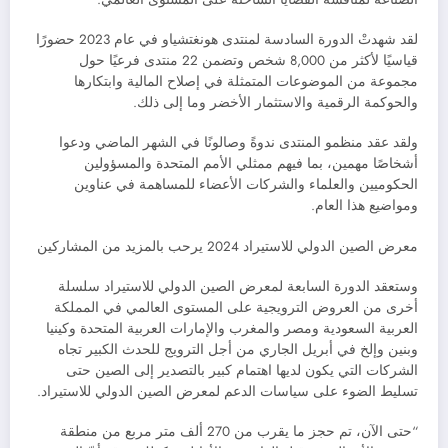
لقد شهدتْ الدورة السادسة لمنتدى هونغتشياو في عام 2023 حضورًا
قياسيًا لأكثر من 8,000 شخص وتضمن 22 منتدى فرعيًا حول
مجموعة من الموضوعات المتمثلة في إصلاح المالية وابتكارها
والحوكمة الرقمية والاستثمار الأخضر وما إلى ذلك.
ولقد عقد منظمو المنتدى ندوةً وصالونًا في الشهر الماضي ودعوا
أشخاصًا مهمين، بما فيهم ممثلي الأمم المتحدة والمسؤولين
الحكوميين والعلماء والشركات الأعضاء للمساهمة في عناوين
ومواضيع هذا العام.
معرض الصين الدولي للاستيراد 2024 يرحب بالمزيد من المشاركين
وستعقد الدورة السابعة لمعرض الصين الدولي للاستيراد سلسلة
أخرى من العروض الترويجية على المستوى العالمي في المملكة
العربية السعودية ومصر والمغرب والإمارات العربية المتحدة وكينيا
وبنين وإلخ في أبريل الجاري من أجل الترويج للحدث الكبير تجاه
الشركات التي يكون لديها اهتمام كبير بالتصدير إلى الصين حتى
تسليط الضوء على سياسات الدعم لمعرض الصين الدولي للاستيراد.
“حتى الآن، تم حجز ما يقرب من 270 ألف متر مربع من منطقة