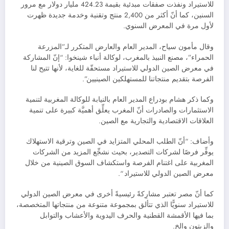
للاستيراد ونفذت صفقات مبدئية بقيمة 424.23 مليار دولار مع مرور
السنين، كما أنّ أكثر من 2,400 منتج وتقنية وخدمة جديدة ظهرت
لأول مرة في المعرض السنوي.
وقال مأمون سياح، المدير العام والعارض المتكرر لـ”المزرعة
الحمراء”، مصنع النبيذ بالمغرب، لوكالة أنباء شينخوا: “إنّ المشاركة
في معرض الصين الدولي للاستيراد مستحقّة للغاية، لأنها تتيح لنا
الفرصة بتقديم منتجاتنا للمستهلكين الصينيين”.
وكما ذكر هشام بودراع المدير العام بالنيابة للوكالة المغربية لتنمية
الاستثمارات والصادرات أنّ المغرب يعلِّق أهميَّة كبيرة على تنمية
العلاقات الاقتصادية والتجارية مع الصين.
وأضاف: “أنّ الطلب المحلي المتزايد في الصين وترقية الاستهلاك
يوفِّر فرصًا لشركات التصدير، بحيث نشجِّع المزيد من الشركات
المغربية على اغتنام الفرصة واستكشاف السوق الصينية من خلال
معرض الصين الدولي للاستيراد “.
كما أنّ مصر تعتبر مشارِكةً رئيسيةً أخرى في معرض الصين الدولي
للاستيراد سنويًّا الذي تتألق بمجموعة متنوعة من منتجاتها المتخصصة،
بما فيها الأقمشة القطنية والحرف اليدوية والأعشاب والتوابل
والزيتون وإلخ.