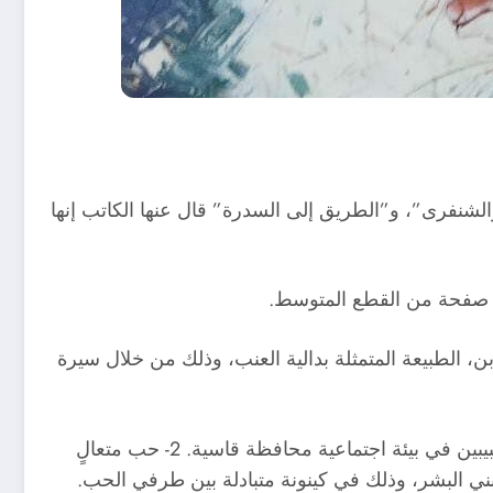
شنفرى”، و”الطريق إلى السدرة” قال عنها الكاتب إنها
بن، الطبيعة المتمثلة بدالية العنب، وذلك من خلال سيرة
ويردف قلعه جي: “في مسرحيتَي “أميمة والشنفرى” و”الطريق إلى السدرة” ثمة تقابل بين: 1- حب أرضي هو ما بين حبيبين في بيئة اجتماعية محافظة قاسية. 2- حب متعالٍ
 بني البشر، وذلك في كينونة متبادلة بين طرفي الحب.