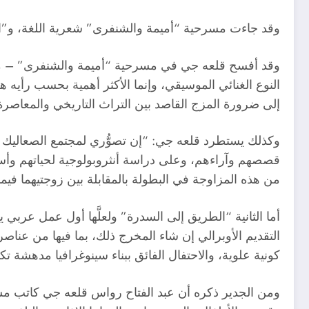
وقد جاءت مسرحية “أميمة والشنفرى” شعرية اللغة، و”ال
وقد أفسح قلعه جي في مسرحية “أميمة والشنفرى” – مجالًا لأن
النوع الغنائي الموسيقي، وإنما الأكثر أهمية بحسب رأيه ه
إلى ضرورة المزج القاصد بين التراث التاريخي والمعاصرة
وكذلك يستطرد قلعه جي: “إن تصوُّري لمجتمع الصعاليك في
قصصهم وآراءهم، وعلى دراسة أنثروبولوجية لحياتهم وأساط
من هذه المزاوجة في البطولة بالمقابلة بين زوجتيهما في
أما الثانية “الطريق إلى السدرة” ولعلَّها أول عمل عربي
التقديم الأوبرالي إن شاء المخرج ذلك، بما فيها من عناصر 
كونية علوية، والاحتفال الفائق ببناء سينوغرافيا مدهشة تك
ومن الجدير ذكره أن عبد الفتاح رواس قلعه جي كاتب م