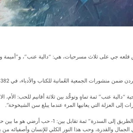
 قلعه جي على ثلاث مسرحيات، هي: “دالية عنب”، و”أميمة وال
 الجمعية العُمانية للكتاب والأدباء، في 382 صفحة من القطع المتوسط.
الية عنب” ثمة تماهٍ وتوحُّد بين ثلاثة أقانيم للحب: الأم، الا
 إلى العزلة التي يعانيها المرء عندما يبلغ سن الشيخوخة”.
لي الجمال والقدرة، وحب هذا النور الكلي للإنسان وأصفيائه من