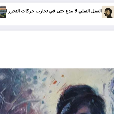
ب حركات التحرر الوطني
06 وفيات و إصابة 25 جريح في حادث مرور بقسنطينة