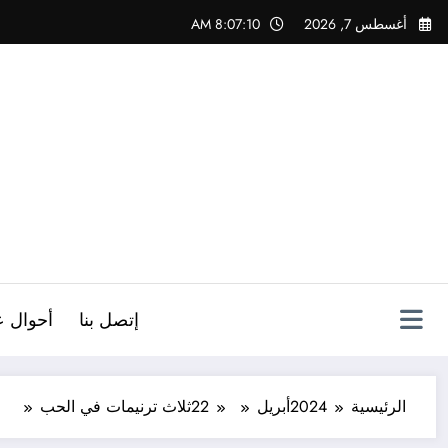
لتجاوز
أغسطس 7, 2026
8:07:12 AM
لى
لمحتوى
ص
إتصل بنا
أحوال ع
الرئيسية
2024
أبريل
22
ثلاث ترنيمات في الحب