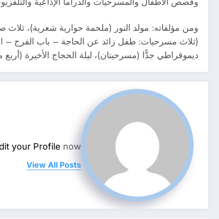
وقصص الأطفال والمسرحيات والدراما الإذاعية والتلفزيوني
ومن مؤلفاته: مولد النور (ملحمة حوارية شعرية)، ثلاث 
(ثلاث مسرحيات: طفل زائد عن الحاجة – باب الفرج – الل
ديموقراطي جدًّا (مسرحيتان)، ليلة الحجاج الأخيرة (أربع
dit your Profile
now.
View All Posts