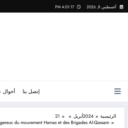
لتجاوز
أغسطس 8, 2026
4:01:18 PM
لى
لمحتوى
ص
إتصل بنا
أحوال ع
الرئيسية
2024
أبريل
21
 dangereux du mouvement Hamas et des Brigades Al-Qassam