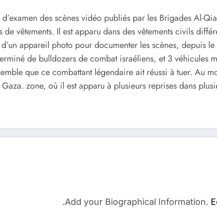
d’examen des scènes vidéo publiés par les Brigades Al-Qia
s de vêtements. Il est apparu dans des vêtements civils différ
n appareil photo pour documenter les scènes, depuis le débu
miné de bulldozers de combat israéliens, et 3 véhicules mili
semble que ce combattant légendaire ait réussi à tuer. Au moi
de Gaza. zone, où il est apparu à plusieurs reprises dans plu
Add your Biographical Information.
E