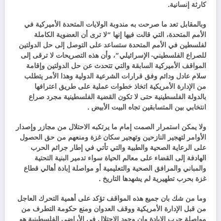
كارثة إنسانية.
وبالمقابل تعد ما صرحت به مندوبة الولايات المتحدة الأميركية في
الأمم المتحدة، التي قالت فيها إنها “لا ترى أن العضوية الكاملة
لفلسطين في الأمم المتحدة ستساعد على التوصل إلى حل الدولتين
للصراع الفلسطيني- الإسرائيلي”، وأن هذه التصريحات لا ترقى إلى
المواقف الأميركية السابقة والتي تتحدث عن حل الدولتين وإقامة
سلام عادل ودائم وفق قرارات الشرعية الدولية وهذا الأمر يتطلب
من الإدارة الأمريكية اتخاذ خطوات عملية على طريق اعترافها
بالدولة الفلسطينية حتى لا تكون القضية الفلسطينية مجرد صراع
انتخابي بين المتسابقين تجاه البيت الأبيض .
ولا يمكن استمرار الصمت إمام ما يرتكبه الاحتلال من مجازر وإصدار
الأوامر لتهجير النازحين وتهجير سكان غزة ومنعهم من حق الحصول
على الرعاية الصحية والطبية والتي تأتي في إطار جرائم الحرب
الهادفة إلى القضاء على معالم الحياة سواء تدمير البنية التحتية
والمباني والمرافق الصحية والتعليمية أو مواصلة إبادة أهالي قطاع
غزة بحرب تطهيرية لم يشهدها التاريخ .
وما من شك بان جميع هذه المواقف تؤكد على أهمية التحرك العاجل
من قبل الإدارة الأمريكية ووقف العدوان ومنع حكومة التطرف من
مواصلة حرب الإبادة وان وجود الاحتلال في الأراضي الفلسطينية هو