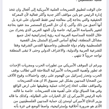
حان الوقت لتطبيق التصريحات العلنية الأمريكية إلى أفعال وان تتخذ
إدارة الرئيس جو باين مواقف أكثر جدية وأكثر فعالية لأن المعركة
الحقيقية والتي بحاجة إلى معالجة ليس فقط العدوان على غزة بل
أنها أعمق من ذلك وأكبر، إذ أن حل الصراع المستمر منذ عقود بحاجة
لتغيير بالسياسة الأميركية، خاصة وأن الجهد العربي الذي يتحرك من
خلال اللجنة السداسية العربية لديه رؤية إستراتيجية لحل جميع
مشاكل المنطقة، ليعالج أساس الصراع المتمثل بحل القضية
الفلسطينية وقيام دولة فلسطين وعاصمتها القدس الشرقية وفقا
للشرعية العربية والدولية، والاعتراف الدولي وحتى لا تبقى المنطقة
تواجه حروباً لا تنتهي .
وبرغم ان الموقف الأمريكي من تطورات الحرب ومجريات الإحداث
قد تطور وأهمية التصريحات الأميركية المتلاحقة التي تطالب بوقف
الحرب وتحذر إسرائيل من الهجوم على رفح، واحتمالات وقوع الآلاف
من الضحايا المدنيين بشكل غير مسبوق الا ان هذه التصريحات
والمواقف تطلب اتخاذ إجراءات عملية وتطبيقها على ارض الواقع
وفي هذا السياق نؤكد على أهمية هذه التصريحات خاصة ما قالته
نائبة الرئيس الأميركي إن كل الخيارات على الطاولة، وكذلك ما قاله
وزير الدفاع الأميركي اوستن إن حماية المدنيين الفلسطينيين من
الأذى هو ضرورة أخلاقية وإستراتيجية، واصفا الوضع في غزة بأنه