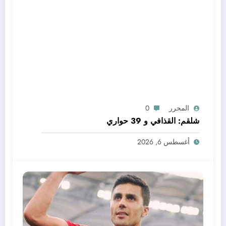
المحرر
0
شلقم: القذافي و 39 حواري
أغسطس 6, 2026