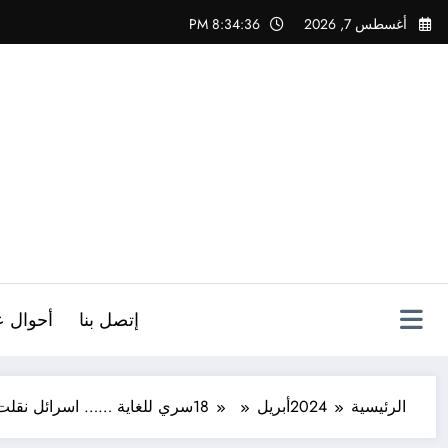
لتجاوز
أغسطس 7, 2026
8:34:37 PM
لى
لمحتوى
ص
إتصل بنا
أحوال ع
الرئيسية
2024
أبريل
18
سري للغاية …… اسرائل نقلت قن