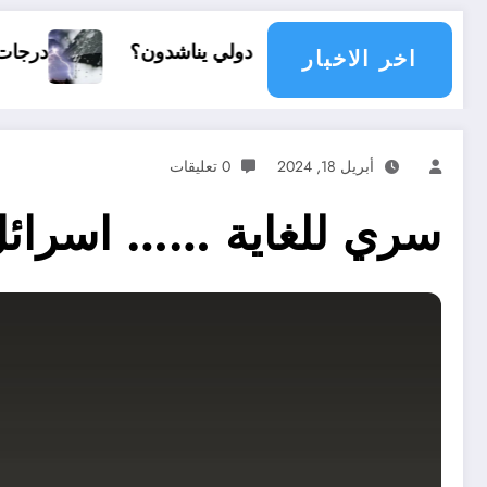
جتمع دولي يناشدون؟
درجات الحرارة و الأمطار في سبتمبر 2026 
اخر الاخبار
أبريل 18, 2024
0 تعليقات
سري للغاية …… اسرائل ن