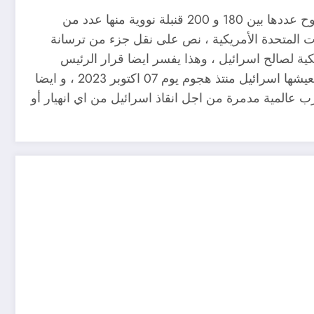
تشير بعض المعلومات المتوفرة و المتداولة على نطاق ضيق جدا الى أن اسرائيل نقلت جزءا من قنابلها النووية التي يتراوح عددها بين 180 و 200 قنبلة نووية منها عدد من
بين اسرائيل والولايات المتحدة الأمريكية ، نص على نقل جزء من ترسانة
ريكية لصالح اسرائيل ، وهذا يفسر ايضا قرار الرئيس
الأمريكي جو بايدن بتحريك قطع بحرية أمريكية الى شرق البحر الابيض المتوسط ، و هذا يكشف ايضا عمق الاومة التي تعيشها اسرائيل منتذ هجوم يوم 07 اكتوبر 2023 ، و ايضا
 عالمية مدمرة من اجل انقاذ اسرائيل من اي انهيار أو