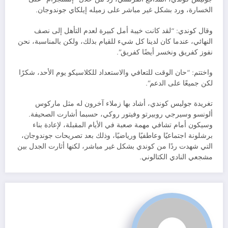
الخسارة، ورد بشكل غير مباشر على زميله إيلكاي جوندوجان.
وقال كوندي: “لقد كانت خيبة أمل كبيرة لعدم التأهل إلى نصف
النهائي، عندما كان لدينا كل شيء للقيام بذلك، ولكن بالمناسبة، نحن
نفوز كفريق ونخسر أيضًا كفريق”.
واختتم: “حان الوقت للتعافي والاستعداد للكلاسيكو يوم الأحد، شكرًا
لكن جميعًا على الدعم”.
تغريدة جوليس كوندي، أشاد بها زملاء آخرون له مثل ماركوس
ألونسو وسيرجي روبيرتو وفيتور روكي، حسبما أشارت الصحيفة.
وسيكون أمام تشافي مهمة صعبة في الأيام المقبلة، لإعادة بناء
برشلونة اجتماعيًا وعاطفيًا ورياضيًا، وذلك بعد تصريحات جوندوجان،
التي شهدت ردًا من كوندي بشكل غير مباشر، لكنها أثارت الجدل بين
مشجعي النادي الكتالوني.