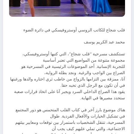
قلب شجاع للكاتب الروسي أوستروفيسكي في دائرة الضوء
محمد عبد الكريم يوسف
تستكشف مسرحية “قلب شجاع”، التي كتبها أوستروفيسكي،
مجموعة متنوعة من المواضيع التي تعتبر أساسية
للتجربة الإنسانية. أحد الموضوعات الرئيسية في المسرحية هو
الصراع بين الواجب والرغبة. ونجد بطلة الرواية،
آنا، ممزقة بين التزامها بالزواج من خاطب ثري اختاره والدها ورغبتها
في أن تكون مع الرجل الذي تحبه حقا.
يقود هذا الصراع الداخلي السرد ويجبر آنا على اتخاذ قرارات صعبة
ستحدد مصيرها في النهاية.
هناك موضوع بارز آخر في كتاب القلب المتحمس هو دور المجتمع
في تشكيل الخيارات والأفعال الفردية. طوال
المسرحية، تتنقل الشخصيات باستمرار بين توقعات ومعايير بيئتهم
الاجتماعية، والتي تملي عليهم كيف يجب أن