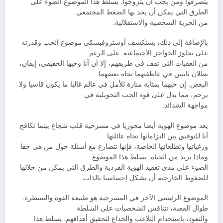
يتصرفوا ومن يجب أن يتزوجوا. يسلط هذا الموضوع الضوء على
الطرق التي يمكن أن يحد بها الضغط المجتمعي
من الحرية الشخصية والاستقلالية.
بالإضافة إلى ذلك، يستكشف أوستروفيسكي موضوع الحب وقدرته
على تجاوز الحواجز الاجتماعية. على الرغم
من العقبات التي تقف في طريقهم، إلا أن آنا وحبها الحقيقي، إيفان،
يظلان ثابتين في عاطفتهما تجاه بعضهما
البعض. إن حبهما بمثابة منارة للأمل في عالم غالبا ما يكون قاسيا ولا
يرحم، مما يدل على قوة الحب التحويلية في
مواجهة الشدائد.
يعد موضوع الهوية أيضا محوريا في مسرحية قلب شجاع بينما تكافح
آنا للتوفيق بين التزاماتها تجاه عائلتها
ورغباتها وتطلعاتها الخاصة، فإنها تتصارع مع أسئلة حول من هي حقا
وماذا تريد من الحياة. يسلط هذا الموضوع
الضوء على مدى تعقيد الهوية الفردية والطرق التي يمكن من خلالها
للضغوط الخارجية أن تشكل إحساسنا بالذات.
الموضوع الرئيسي الآخر في المسرحية هو طبيعة القوة والسيطرة.
طوال القصة، تتنافس الشخصيات على السلطة
والنفوذ، باستخدام التلاعب والخداع لتحقيق أهدافهم. يسلط هذا