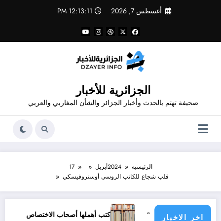
لتجاوز
أغسطس 7, 2026
12:13:12 PM
لى
لمحتوى
الجزائرية للأخبار
صحيفة تهتم بالحدث وأخبار الجزائر والشأن المغاربي والعربي
الرئيسية
2024
أبريل
17
قلب شجاع للكاتب الروسي أوستروفيسكي
مسعود زغار”
كتب أهملها أصحاب الاختصاص
أفضل ممار
اخر الاخبار