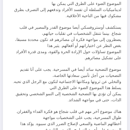
الموضوع الضوء على الطرق التي يمكن بها
لديناميكيات السلطة أن تفسد الأفراد وتدفعهم إلى التصرف بطرق
مشكوك فيها من الناحية الأخلاقية.
يستكشف أوستروفسكي أيضا موضوع القدر والمصير في قلب
شجاع. بينما تتنقل الشخصيات في تقلبات حياتهم،
يضطرون إلى مواجهة فكرة أن مصائرهم قد تكون محددة مسبقا،
بغض النظر عن اختياراتهم أو أفعالهم. يثير هذا
الموضوع تساؤلات حول الإرادة الحرة والقوة، ومدى قدرة الأفراد
على تشكيل مصائرهم.
موضوع التضحية سائد أيضا في المسرحية. يجب على آنا تقديم
التضحيات من أجل تأمين سعادتها الخاصة،
والتخلي عن ثروتها ومكانتها الاجتماعية لتكون مع الرجل الذي تحبه.
يسلط هذا الموضوع الضوء على الطرق التي
يمكن أن تؤدي بها التضحية الشخصية إلى النمو الشخصي وتحقيق
الذات، حتى في مواجهة الشدائد.
هناك موضوع آخر مهم في قلب شجاع هو فكرة الفداء والغفران.
طوال المسرحية، يجب على الشخصيات مواجهة
أخطائهم الماضية والسعي لإصلاح الضرر الذي سببوه. يؤكد هذا
الموضوع على أهمية التسامح والفرص الثانية في