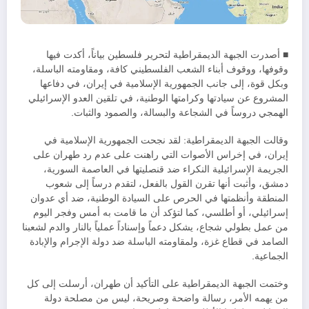
■ أصدرت الجبهة الديمقراطية لتحرير فلسطين بياناً، أكدت فيها
وقوفها، ووقوف أبناء الشعب الفلسطيني كافة، ومقاومته الباسلة،
وبكل قوة، إلى جانب الجمهورية الإسلامية في إيران، في دفاعها
المشروع عن سيادتها وكرامتها الوطنية، في تلقين العدو الإسرائيلي
الهمجي دروساً في الشجاعة والبسالة، والصمود والثبات.
وقالت الجبهة الديمقراطية: لقد نجحت الجمهورية الإسلامية في
إيران، في إخراس الأصوات التي راهنت على عدم رد طهران على
الجريمة الإسرائيلية النكراء ضد قنصليتها في العاصمة السورية،
دمشق، وأثبت أنها تقرن القول بالفعل، لتقدم درساً إلى شعوب
المنطقة وأنظمتها في الحرص على السيادة الوطنية، ضد أي عدوان
إسرائيلي، أو أطلسي، كما لتؤكد أن ما قامت به أمس وفجر اليوم
من عمل بطولي شجاع، يشكل دعماً وإسناداً عملياً بالنار والدم لشعبنا
الصامد في قطاع غزة، ولمقاومته الباسلة ضد دولة الإجرام والإبادة
الجماعية.
وختمت الجبهة الديمقراطية على التأكيد أن طهران، أرسلت إلى كل
من يهمه الأمر، رسالة واضحة وصريحة، ليس من مصلحة دولة