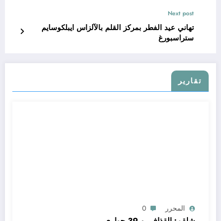
Next post
تهاني عيد الفطر بمركز القلم بالآلزاس ايبلكوسايم
ستراسبورغ
تقارير
المحرر
0
شلقم: القذافي و 39 حواري