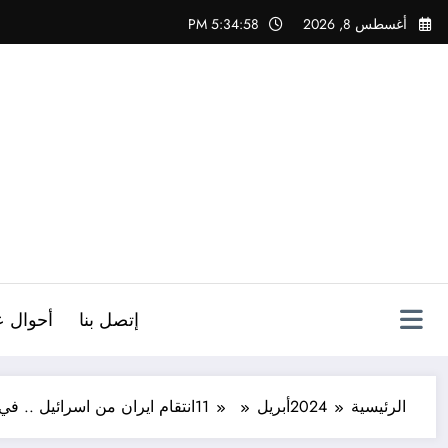
لتجاوز
أغسطس 8, 2026
5:34:59 PM
لى
لمحتوى
ص
إتصل بنا
أحوال ع
الرئيسية
2024
أبريل
11
انتقام ايران من اسرائيل .. ف