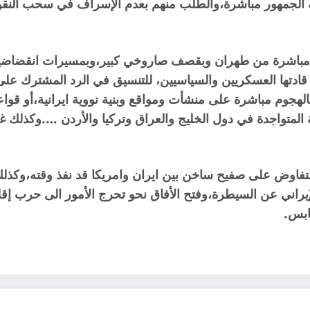
لجمهور مباشرة،والطلب منهم بعدم الإسراف في سحب النقود م
ن مباشرة من طهران وبقصف صاروخي كبير،وبمسيرات انقضاضية 
قي قادتها العسكريين والسياسيين، للتنسيق في الرد المشترك على
بالهجوم مباشرة على منشأت ومواقع وبنية نووية ايرانية،أو قوا
ة المتواجدة في دول الخليج والعراق وتركيا والأردن ….وكذلك غ
تفاوض على صفيح ساخن بين ايران وامريكا قد نفذ وقته،وكذلك 
لإيراني عن السيطرة،وفتح الأفاق نحو تحرج الأمور الى حرب إقلي
ابس.