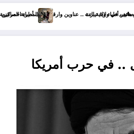
 عناوين وارقام هاتف أطباء اخصائيين ولاية باتنة
المديرية المركزية للصحة العسكرية في الجزا
ل .. في حرب أمريكا