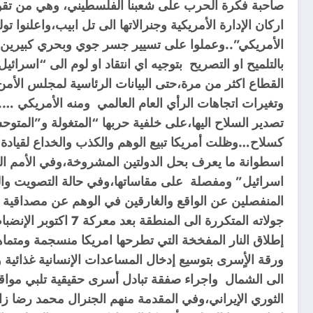
اركان الإدارة الأمريكية وجنرالاتها الى تل ابيب،واعلن
الأمريكي”..وعملوا على تسيير جسر جوي وبحري كبيرين ل
بالتلميح او التصريح بتوجيه اي انتقاد او لوم الى “اس
القطاع اكثر من مرة،حتى البيانات الرئاسية لمجلس الأمن
وتغيرات اتجاهات الرأي العام العالمي ومنه الأمريكي …
تصدير السلاح اليها،على خلفية حربها “المتغولة و”المتوح
كسلاح…وظلت أمريكا تبيع الوهم والكذب والخداع لقيادة 
اسطوانة ما يعرف بحل الدولتين المشروخة،وفي الأمم ال
اسرائيل” ومفصلة على مقاساتها،وفي حالة التصويت والمو
المنفصلين عن الواقع والغارقين في الوهم عن مصداقية 
جولاته المتكررة ال
إطلاق النار المفخخة التي تطرحها امريكا منسجمة ومتماهي
ورقة الأٍسرى بتوسيع إدخال المساعدات الإنسانية غذائي
الى الشمال واجراء صفقة تبادل أسرى حقيقية تلبي مواق
الثوري الإيراني،وفي المقدمة منهم الجنرال محمد رضا زاه