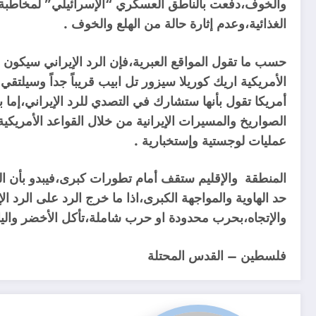
والخوف،دفعت بالناطق العسكري “الإسرائيلي” لمخاطبة ا
الغذائية،وعدم إثارة حالة من الهلع والخوف .
حسب ما تقول المواقع العبرية،فإن الرد الإيراني سيكو
الأمريكية اريك كوريلا سيزور تل ابيب قريباً جداً وسيلت
أمريكا تقول بأنها ستشارك في التصدي للرد الإيراني،إما 
الصواريخ والمسيرات الإيرانية من خلال القواعد الأمريكي
عمليات لوجستية وإستخبارية .
المنطقة والإقليم ستقف أمام تطورات كبرى،فيبدو بأن ال
حد الهاوية والمواجهة الكبرى،اذا ما خرج الرد على الرد ا
والإتجاه،بحرب محدودة او حرب شاملة،تأكل الأخضر والي
فلسطين – القدس المحتلة