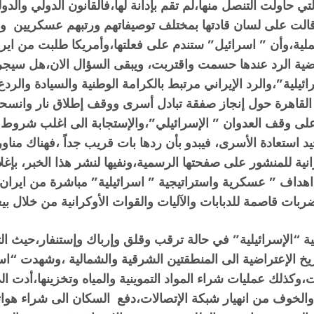
والتي حاولت التنصل منها،لم تقم بإدانة لها،فالقانون الدولي و
ن قالت على لسان قادتها بمختلف توصيفاتهم ورتبهم عسكريين 
عملية،وأن ” اسرائيل” ستندم على فعلتها،وأمريكا طلبت من اي
 قضية الرد عندها حسمت واقتربت، ويبقى السؤال الان،هل سيج
يلية”،والرد الإيراني مرتبط بالكرامة الوطنية والسيادة والردع
القاهرة حول إنجاز صفقة تبادل أسرى ووقف إطلاق نار وانس
فاق على وقف العدوان ” الإسرائيلي”،والإستجابة الى اغلب شرو
يد استعادة الأسرى، فيبدو بأن ردها بات قريب جداً ،فهناك من
انية للمنشور على صفحتها الرسمية،ونفيها لنشر هذا الخبر، بإ
اهداف ” عسكرية واستراتيجية ” اسرائيلية” مباشرة من ايران ب
الأمنية “الإسرائيلية” في حالة ترقب وقلق وإرباك وإستنفار،
يخ الإعتراضية الى المنطقتين الشرقية والشمالية ،وشهدت “ا
،وكذلك عمليات شراء المواد التموينية والمياه وتخزينها،أدت ا
ع،والخوف من انهيار شبكة الإتصالات،دفع السكان الى شراء هواتف