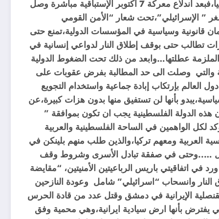
صاحبة فكرة الحرب على شعبنا الفلسطيني، وهي من تقود هذه الحرب مباشرة على شعبنا في قطاع غزة عسكرياً وامنياً،فبعد اندلاع معركة 7 اكتوبر الإستباقية مباشرة وصل
مصغر ” الإسرائيلي”،تحت شعار “الأمن القومي
ن قانونية وسياسية في المؤسسات الدولية،تمنع حتى
رات تطالب حتى بوقف إطلاق النار لدواعي إنسانية في
ر الملزمة عطلتها…وابعد من ذلك تحت الضغوط الدولية
دية والتي وصلت الى حد المطالبة بفرض عقوبات على
ول العالم بإرتكاب إبادة جماعية واستخدام التجويع
سية،يبدو بأنها لن تستفيق منها بدون هزات كبيرة،عن
هذه الدولة الفلسطينية يجب ان تكون بموافقة ”
د لكل الواهمين في الساحة الفلسطينية والعربية
ة العربية ومعهم تركيا،والذين طلب منهم بلينكن في
كة امان لدولة الإحتلال …..وحتى في صفقة تبادل الأسرى وشروط وقف
رد في اتفاقيتي باريس الرباعيتين الأمنيتين، “مقايضة
ق النار وانسحاب “اسرائيلي” شامل وعودة النازحين
نصلية الإيرانية في دمشق وقتل عدد من قادة الحرس
لتي يفترض بأنها ارض سيادية ايرانية،وهي محمية وفق