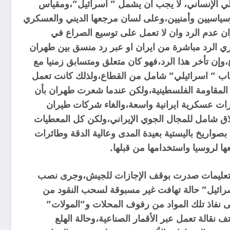
الدولي الإنساني، لا يجب ان يشمل ” اسرائيل”،ومقياس
وسياسيين وأمنيين،وعلى لسان مرجعها الديني والعسكري
ران عدم الرد وان لا تعمل على توسيع الصراع في
ري الرد مباشرة من ايران او عبر رد منسق بين طهران
،وإن تأخر هذا الرد،فهو كان متعلق ومتسابق زمنيا مع
حاب ” اسرائيلي” شامل من القطاع،ولذلك كانت تعمل
ط المقاومة الفلسطينية،ولكن عندما شعرت طهران بأن
اورات عسكرية ايرانية واسعة،والغاء شركات طيران
غلاق شامل للمجال الجوي الإيراني،ولكن كل المعطيات
صواريخ باليستية بعيدة المدى وعالية الدقة وطائرات
حيث التعليمات صدرت بوقف الإجازات للجيش،وجرى نصب
سرائيل” حالة تهافت غير مسبوقة لسحب النقود من
لى نفاذ تلك المواد من رفوف المحلات و”المولات”
 نقالة تعمل عبر الأقمار الصناعية،وحالة الهلع