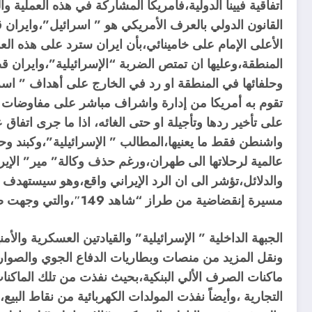
اتفاقية فيينا الدولية،فأمريكا المشاركة في هذه العملية 
القانون الدولي بالعرف الأمريكي هو ” اسرائيل”،وايرا
الأعلى الإمام على خامينائي،بأن ايران سترد على هذه ال
المنطقة،وعليها ان تمتص الضربة “الإسرائيلية”،وايران
وحلفائها في المنطقة او رد في الخارج على أهداف ” اسرائ
تقوم به أمريكا من إدارة واشراف مباشر على مفاوضات 
على تأخير ردها وتأجيلة او حتى الغائه، اذا ما جرى ات
واشنطن فقط ما يعنيها،المطالب ” الإسرائيلية”،وكبند وح
عالمية لرحلاتها الى طهران،ورغم حذف وكالة” مير” الإير
والدلائل،تؤشر الى ان الرد الإيراني واقع،وهو سيستهدف 
مسيرة إنقضاضية من طراز “شاهد 149″،والتي وجهت ضربات قاصمة للدبابات والآليات والقوات الأوكرانية من خلال بيعها لروسيا واستخدامها من قبلها.
الجبهة الداخلية ” الإسرائيلية” والقيادتين العسكرية و
ونقل المزيد من منصات وبطاريات الدفاع الجوي والصوار
ماكنات الصرف الألي البنكية،بحيث نفذت من تلك الماكنات
التجارية ،وأيضاً نفذت المولدات الكهربائية من نقاط البي