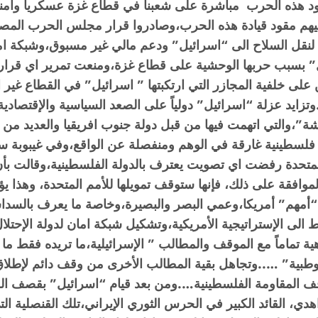
وا توليهم مقود قيادة هذه الحرب،وصادروا قرار مجلس الحرب ال
نقل السلاح الى “اسرائيل” ودعم مالي غير مسبوق،وشبكة اما
رائيل” بسبب حربها الوحشية على قطاع غزة،ومنعت تمرير اي قرا
 على خلفية المجازر التي ارتكبتها ” اسرائيل” في القطاع غي
.وتزايد عزلة “اسرائيل” دولياً على الصعد السياسية والإقتصا
شة”،والتي اتهمت فيها من قبل دولة جنوب افريقيا والعديد من د
فلسطينية غارقة في الوهم ومنفصلة عن الواقع،وفي غيبوبة سيا
متحدة رفضت اي تصويت يعترف بالدولة الفلسطينية،وقالت بأن 
افقة على ذلك، فإنها ستوقف تمويلها للأمم المتحدة، وهذا يؤك
“أمهم” أمريكا،وعمي البصر والبصيرة،وخاصة ما يعرف بالسداسي
ى المنطقة بعد معركة 7 اكتوبر الإنضباط الى الإستراتيجية الأمريكية،وتشكيل شب
ة تماماً مع الموقف والمطالب ” الإسرائيلية،ما تريده فقط ما و
ة وطبية” …..وتجاهل بقية المطالب الأخرى من وقف دائم لإطلا
ف المقاومة الفلسطينية
….ومن بعد قيام “اسرائيل” بقصف الق
دي، القائد الكبير في الحرس الثوري الإيراني،تلك القنصلية ا