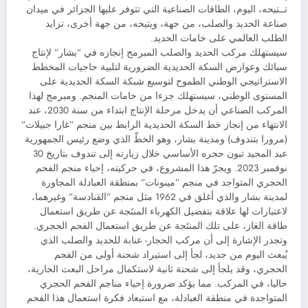
تــتيحه، اليوم، الطاقات الصناعية التي تتوفر عليها الجزائر في ميدان
صناعة الحديد والصلب، من جهة، ويتيحه، من جهة أخرى، تزايد
الطلب العالمي على خامات الحديد.
سيستهلك مركب الحديد والصلب المبرمج إنجازه في ”بشار” لإنتاج
سبائك وعوارض السكة الحديدية الضرورية لتلبية حاجيات المخطط
الاستراتيجي الوطني الطموح لتوسيع شبكة السكة الحديدية على
المستوى الوطني، سيستهلك جزءا من خامات المنجم. ومبرمج لهذا
المركب الصناعي أن يدخل مرحلة الإنتاج ابتداء من سنة 2030، عند
الانتهاء من إنجاز خط السكة الحديدية الرابط بين منجم ”غارا جبيلات”
(مرورا بتندوف) ومدينة بشار، وهو الخطّ الذي وضع رئيس الجمهورية
عبد المجيد تبون حجره الأساسي خلال زيارته إلى تندوف بتاريخ 30
نوفمبر 2023. ويجرّ هذا المشروع، في حركيته، إحياء منجم الفحم
الحجري المتواجد في منجم ”مينونات” بمنطقة العبادلة المجاورة
لمدينة بشار والذي أغلق في 1962 مثل منجم ”القنادسة” وغيرهما،
لاعتبارات لها علاقة بتفضيل الكهرباء المنتَجة عن طريق استعمال
طاقة الغاز، على تلك المنتَجة عن طريق استعمال الفحم الحجري.
وتجدر الإشارة إلى أن مركب الحجار- عنابة للحديد والصلب الذي
يُبعث اليوم من جديد، لجأ إلى استيراد شحنة أولى من الفحم
الحجري، وقد يلجأ إلى شحنة ثانية لاستكمال مراحل البعث الجارية،
حاليا، في المركب. مما يؤكد ضرورة إحياء مناجم الفحم الحجري
المتواجدة في منطقة العبادلة، مع استبعاد فكرة استعمال هذا الفحم