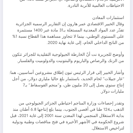
الاحتياطات العالمية للأتربة النادرة.
استثمارات المعادن
وقال الخبير الاقتصادي عمر هارون إن التقارير الرسمية الجزائرية
تقدّر عدد المواد المعدنية المستغلة بـ31 مادة عبر 1400 مستثمرة
على المستوى الوطني، بينما لا تتجاوز مساهمة هذا القطاع نسبة 1%
من الناتج الداخلي الخام، إلى غاية نهاية 2020.
وأوضح للجزيرة نت أنّ الخارطة الجيولوجية التقليدية للجزائر تتكون
من الزنك والرصاص والباريوم والبنتونيت والدولوميت والفلسبار.
وأشار الخبير إلى قرار الرئيس تبون إطلاق مشروعين أساسيين، هما:
“غار جبيلات” لخام الحديد، باستثمار بلغ حاليا ملياري دولار، من أجل
إنتاج سنوي يصل إلى 20 مليون طن، و”منجم الفوسفاط” بـ7
مليارات دولار.
وتقدر إحصاءات وزارة المناجم احتياطي الجزائر الجيولوجي من
الذهب بـ124 طنا في أقصى الجنوب، بينما بلغ إنتاجها 6.8 أطنان منذ
بداية الاستغلال المنجمي لهذا المعدن سنة 2001 إلى غاية 2021، قبل
شروع الحكومة في الأشهر الأخيرة في فتح مناقصات وطنية ودولية
لتراخيص الاستغلال.