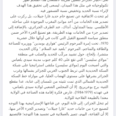
تكنولوجياته في مثل هذا الميدان، ليسعى إلى تحقيق هذا الهدف
لإثراء نسبة الحديد وتخفيض نسبة الفسفور فيه.
لم تتحدث الاتفاقية عن تصنيع خام حديد غارا جبيلات، بل ركزت على
تصدير هذه الخامات من أحد موانئ المغرب الموجودة على ساحله
الأطلسي. بينما المتداول، آنذاك، عند الطرف الجزائري، بالإضافة إلى
تصدير جزء من الخامات بهذه الطريقة، هو تصنيعُ الجزء الآخر ضمن
منطق سياسة التصنيع الثقيل التي كانت في أوجّها خلال عشرية
1970، تحت إمرة المرحوم الرئيس ”هواري بومدين” ووزيره للصناعة
والطاقة والمناجم، المرحوم ”بلعيد عبد السلام.” وكان الحديث
منتشرا، بإلحاح، حول تشييد مركّب للحديد والصلب في منطقة
”مولاي سليسن” التي تقع على 40 كلم جنوب مدينة سيدي بلعباس
والتي أصبحت اليوم (مولاي سليسن) ملتقى استراتيجيا على شبكة
السكة الحديدية التي تربط الجنوب الغربي للجزائر بشمالها وغرب
الجزائر بشرقها على مستوى الهضاب العليا، في موازاة خط السكة
الحديدية الشمالي الذي تمت تثنيته من تلمسان إلى عنابة، عدا مقطع
الثنية- برج بوعريريج. إلا أن المجلس الشعبي لولاية سيدي بلعباس،
في عهدته (1979-1984)، عارض فكرة إقامة هذه الصناعة في الولاية
معتدا بالطبيعة الفلاحية للولاية.
لم تتخل الجزائر، إلى غاية اليوم، عن قناعتها الإستراتيجية بهذا التوجه
لتصنيع جزء من خامات حديد ”غارا جبيلات” وتصدير الجزء الآخر منها،
إلا أن القناعة، اليوم، تتميز بالعملاتية في تجسيد هذا التوجه؛ فالتصنيع