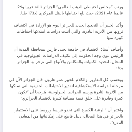
ورتب “مجلس احتياطي الذھب العالمي” الجزائر ثالثة عربیا و26
عالمیا عام 2021، حيث بلغ احتياطها بالبنك المركزي 173.6 طنا.
وأكد الخبير أن التحدي الجديد للجزائر اليوم هو الإرادة في اكتشاف
ثروتها من الأتربة النادرة، والتي أثبتت دراسات امتلاكها احتياطات
كبيرة منها.
وأضاف أستاذ الاقتصاد في جامعة يحيى فارس بمحافظة المدية أن
الرئيس تبون وجه الحكومة إلى تكثيف الدراسات الجيولوجية في
المجال، لتحديد الكميات والمكامن والأنواع التي تزخر بها الجزائر
بدقة.
وبحسب كل التقارير -والكلام للخبير عمر هارون- فإن الجزائر الآن في
مرحلة الدراسة الاستكشافية لتقدير الاحتياطات الحقيقية التي تملكها
من الأتربة النادرة ورسم الخرائط الجيولوجية، مُرجحا أن “تكون
كبيرة وقادرة على خلق قيمة مضافة كبيرة للاقتصاد الجزائري”.
واعتبر أن “الرغبة الكبيرة التي تحذو فرنسا وروسيا على الاستثمار
بالجزائر في هذا المجال، دليل قاطع على إمكانياتها من المعادن
النادرة”.