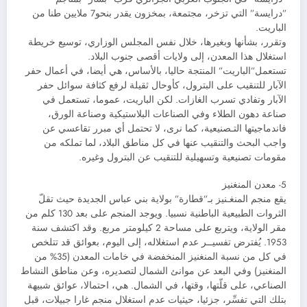
”درايسة” التي تزخر، مجتمعة، بمخزون يقدر بنحو7 ملايين طنا من
الباريت.
وتقرر، بشأنها وبغيرها، خلال نفس المجلس الوزاري، توسيع خريطة
استغلال هذا المعدن، إلى ولايات أقصى جنوب البلاد.
تستعمل”الباريت” المنتجة حاليا، بالأساس، هي أيضا، في أعمال حفر
الآبار للتنقيب على البترول، كأوحال ثقيلة لرفع كثافة سوائل حفر
الآبار وتفادي تسرب الغازات. لكن الباريت، عموما، تستعمل في
صناعة دهون الطلاء وفي الصناعات البلاستيكية وصناعة الورق،
فاندماجيتها التـصنيعية، كما نرى، لا تحتمل أي مبرر تقاعسي عن
واجب البحث والتنقيب عنها في كل مناطق البلاد، لما تملكه من
مقومات تصنيعية وتسهيلية للتنقيب عن البترول وغيره.
5- معدن المنغنيز
يقع منجم المنغـنيز بـ”قطارة” بولاية بني عباس الجديدة حيث تقلّ
الثروات الطبيعية الباطنية نسبيا. ويوجد المنجم على بعد 130 كلم من
مقر الولاية، ويتربع على مساحة 2 كيلومتر مربع. وقد اكتشف سنة
1953. يُفترض تفسيــر عدم استغلاله، إلى اليوم، بعوائق قد تتلخص
في كل من نسبة المنغنيز المنخفضة في خامات المعدن (35% من
المنغنيز) وفي البعد عن موانئ الشمال لتصديره، وعن مناطق النشاط
الصناعي، على قلّتها، وقتها، في الشمال. هي، احتمالا، عوائق شبيهة
بتلك التي تفسِّر، جزئيا، حيثيات عدم استغلال منجم غارا جبيلات، قبل