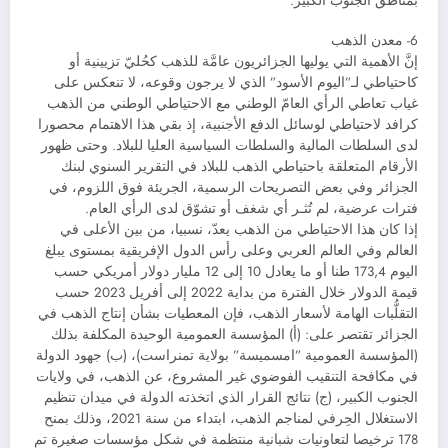
بمناطق الجنوب الكبير.
6- معدن الذهب
إنَّ الأهمية التي يوليها الجزائريون عامَّة للذهب كحُليّ تزيينية أو
كاحتياطي لـ”اليوم الأسود” الذي لا يرجون وقوعه، لا تنعكس على
غياب تعاطي الرأي العامّ الوطني مع الاحتياطي الوطني من الذهب
كرافد لاحتياطي لوسائل الدفع الأجنبية، إذ بقي هذا الاهتمام محصورا
لدى السلطات المالية والسلطات السياسية العليا للبلاد. وحتى ظهور
الأرقام المتعلقة باحتياطي الذهب للبلاد في التقرير السنوي لبنك
الجزائر وفي بعض التصريحات الرسمية، الجريئة فوق اللزوم، في
فترات عرضية، لم تُثـر أي شغف أو تشوّق لدى الرأي العام.
إذا كان هذا الاحتياطي من الذهب يعدّ، نسبيا، من بين الأعلى في
العالم وفي العالم العربي وعلى رأس الدول الإفريقية بمستوى يبلغ
اليوم 173,4 طنا أو ما يعادل 10 إلى 12 مليار دولار أمريكي حسب
قيمة الدولار خلال الفترة من بداية 2022 إلى أفريل 2023 حسب
التقلُّبات الهامة لأسعار الذهب، فإن المعطيات بشأن إنتاج الذهب في
الجزائر تقتصر على: (أ) المؤسسة العمومية الوحيدة المكلفة بذلك
(المؤسسة العمومية ”امسميسة” بولاية تمنراست)، (ب) جهود الدولة
في مكافحة التنقيب الفوضوي غير المشروع، عن الذهب، في ولايات
الجنوب الكبير، (ج) نتائج القرار الذي اتخذته الدولة في ميدان تنظيم
الاستغلال الحِرفي لمناجم الذهب، ابتداء من سنة 2021، وذلك بمنح
178 ترخيصا لتعاونيات شبانية منتظمة في شكل مؤسسات صغيرة تم