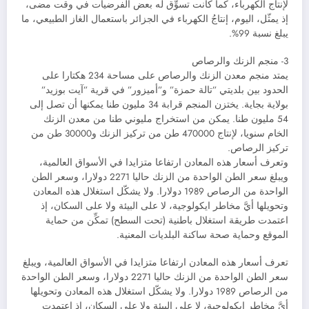
لإنتاج الكهرباء، كما كانت تسوِّق له بعض الفرضيات في وقت مضى،
إذ يمثّل، اليوم، إنتاجُ الكهرباء في الجزائر باستعمال الغاز الطبيعي، ما
يبلغ نسبة 99%.
3- منجم الزنك والرصاص
يمتد منجم معدن الزنك والرصاص على مساحة 234 هكتارا على
الحدود بين بلديتي ”تالة حمزة” و”أميزور” في قرية ”آيت بوزيد”
بولاية بجاية. يختزن المنجم قرابة 34 مليون طنا يمكنها أن تصل إلى
54 مليون طنا. يمكن من استخراج مليوني طنا من معدن الزنك
الخام سنويا، لإنتاج 470000 طن من تركيز الزنك و30000 طن من
تركيز الرصاص.
وتعرف أسعار هذه المعادن ارتفاعا متزايدا في الأسواق العالمية،
ويبلغ سعر الطن الواحدة من الزنك حاليا 2271 دولارا، وسعر الطن
الواحدة من الرصاص 1989 دولارا. ولا يشكّل استغلال هذه المعادن
وتحويلها أيَّ مخاطر ايكولوجية، لا على البيئة ولا على السكان، إذ
اعتمدت طريقة استغلال باطنية (تحت السطح) تمكِّن من حماية
الموقع وحماية صحة ساكنة البلديات المعنية.
تعرف أسعار هذه المعادن ارتفاعا متزايدا في الأسواق العالمية، ويبلغ
سعر الطن الواحدة من الزنك حاليا 2271 دولارا، وسعر الطن الواحدة
من الرصاص 1989 دولارا. ولا يشكّل استغلال هذه المعادن وتحويلها
أيَّ مخاطر ايكولوجية، لا على البيئة ولا على السكان، إذ اعتمدت