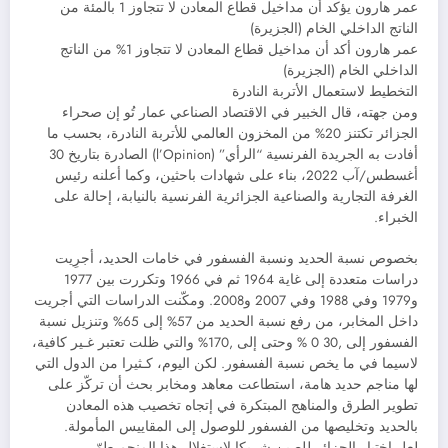
عمر هارون يؤكد أن مداخيل قطاع المعادن لا تتجاوز 1 بالمئة من
الناتج الداخلي الخام (الجزيرة)
عمر هارون أكد أن مداخيل قطاع المعادن لا تتجاوز 1% من الناتج
الداخلي الخام (الجزيرة)
التخطيط لاستعمال الأتربة النادرة
ومن جهته، قال الخبير في الاقتصاد الصناعي عمار تُو إن صحراء
الجزائر تكتنز 20% من المخزون العالمي للأتربة النادرة، بحسب ما
أفادت به الجريدة الفرنسية “الرأي” (l’Opinion) الصادرة بتاريخ 30
أغسطس/آب 2022، بناء على شهادات باحثين، وكما أعلنه رئيس
الغرفة التجارية والصناعية الجزائرية الفرنسية بالنيابة، إحالة على
الخبراء.
بخصوص نسبة الحديد ونسبة الفسفور في خامات الحديد، أجرِيت
دراسات متعددة إلى غاية 1964 ثم في 1966 وتكررت بين 1977
و1979 وفي 1988 وفي 2007 و2008. ومكّنت الدراسات التي أجريت
داخل المخابر، من رفع نسبة الحديد من 57% إلى 65% وتنزيل نسبة
الفسفور إلى ,30 0 % وحتى إلى ,170% والتي ظلت تعتبر غـير كافية،
لاسيما في ما يخص نسبة الفسفور. لكن اليوم، كـثيرا من الدول التي
لها مناجم حديد هامة، استطاعت معاهد ومخابر بحث أن تركّز على
تطوير الطرق والمناهج المبتكرة في إتجاه تخصيب هذه المعادن
بالحديد وتخليصها من الفسفور للوصول إلى المقاييس المأمولة.
لعل اختيار الجزائر للصين شريكا لاستغلال هذا المنجم طوّر