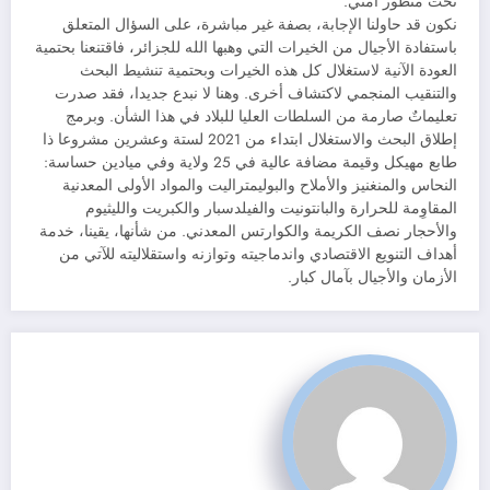
تحت منظور أمني.
نكون قد حاولنا الإجابة، بصفة غير مباشرة، على السؤال المتعلق
باستفادة الأجيال من الخيرات التي وهبها الله للجزائر، فاقتنعنا بحتمية
العودة الآنية لاستغلال كل هذه الخيرات وبحتمية تنشيط البحث
والتنقيب المنجمي لاكتشاف أخرى. وهنا لا نبدع جديدا، فقد صدرت
تعليماتٌ صارمة من السلطات العليا للبلاد في هذا الشأن. وبرمج
إطلاق البحث والاستغلال ابتداء من 2021 لستة وعشرين مشروعا ذا
طابع مهيكل وقيمة مضافة عالية في 25 ولاية وفي ميادين حساسة:
النحاس والمنغنيز والأملاح والبوليمتراليت والمواد الأولى المعدنية
المقاوِمة للحرارة والبانتونيت والفيلدسبار والكبريت والليثيوم
والأحجار نصف الكريمة والكوارتس المعدني. من شأنها، يقينا، خدمة
أهداف التنويع الاقتصادي واندماجيته وتوازنه واستقلاليته للآتي من
الأزمان والأجيال بآمال كبار.