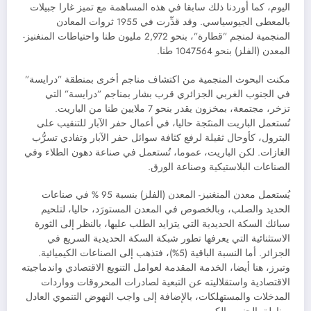
اليوم، كما أوردنا ذلك سابقا في هذه المساهمة مع تميز غارا جبيلات
بالمعطى الجيوسياسي. وقد قدِّرت في 1955 ثروات المعادن
المنجمية لمنجم ”قطارة”، بنحو 2,972 مليون طنا واحتياطات المنغنيز-
المعدن (الفلز) بنحو 1047564 طنا.
مكنت البحوث المنجمية من اكتشاف مناجم أخرى بمنطقة ”درايسة”
في الجنوب الغربي الجزائري قرب بشار بمناجم ”درايسة” التي
تزخر، مجتمعة، بمخزون يقدر بنحو 7 ملايين طنا من الباريت.
تُستعمل الباريت المنتَجة حاليا، في أعمال حفر الآبار للتنقيب على
البترول، كأوحال ثقيلة لرفع كثافة سوائل حفر الآبار وتفادي تسرُّب
الغازات. لكن الباريت، عموما، تُستعمل في صناعة دهون الطلاء وفي
الصناعات البلاستيكية وصناعة الورق.
يُستعمل معدن المنغنيز- المعدن (الفلز) بنسبة 95 % في صناعات
الحديد والصلب، وبالخصوص في المعدن المستورَد، حاليا، لتلحيم
سبائك السكة الحديدية التي يتزايد الطلب عليها، بالنظر إلى الثورة
الاستثنائية التي يعرفها تطور شبكة السكة الحديدية السريع في
الجزائر. أما النسبة الباقية (5%)، فتذهب إلى الصناعات الكيميائية.
وتبرز، هنا أيضا، الخدمة المقدمة لعوامل التنويع الاقتصادي واندماجيته
الاقتصادية واستقلاليته عن التبعية لصادرات المحروقات وواردات
المدخلات والمستهلكات، بالإضافة إلى واجب النهوض التنموي العادل