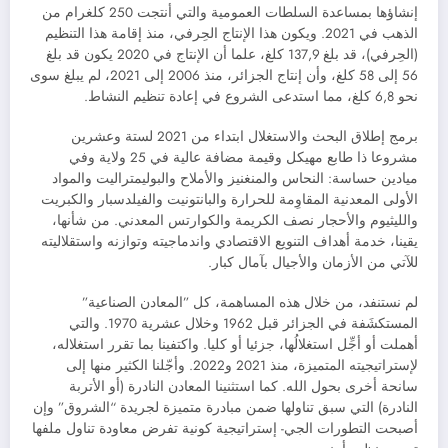
إنشاؤها بمساعدة السلطات العمومية والتي أنتجت 250 كلغرام من
الذهب في 2021. ويكون هذا الإنتاج الحِرفي، منذ إقامة هذا التنظيم
(الحِرفي)، قد بلغ 137,9 كلغ، علما أن الإنتاج في 2020 يكون قد بلغ
56 إلى 58 كلغ، وأن إنتاج الجزائر، منذ 2006 إلى 2021، لم يبلغ سوى
نحو 6,8 كلغ، مما استدعى الشروع في إعادة تنظيم النشاط.
برمج إطلاق البحث والاستغلال ابتداء من 2021 لستة وعشرين
مشروعا ذا طابع مهيكل وقيمة مضافة عالية في 25 ولاية وفي
ميادين حساسة: النحاس والمنغنيز والأملاح والبوليمتراليت والمواد
الأولى المعدنية المقاوِمة للحرارة والبانتونيت والفيلدسبار والكبريت
والليثيوم والأحجار نصف الكريمة والكوارتس المعدني. من شأنها،
يقينا، خدمة أهداف التنويع الاقتصادي واندماجيته وتوازنه واستقلاليته
للآتي من الأزمان والأجيال بآمال كبار.
لم نستنفد، من خلال هذه المساهمة، كل ”المعادن الصناعية”
المستكشَفة في الجزائر قبل 1962 وخلال عشرية 1970. والتي
أهملت أو أجِّل استغلالُها، جزئيا أو كليا. واكتفينا بما تقرر استغلاله،
لإستراتيجيته المتميزة، منذ 2021 و2022. وأجّلنا الكثير منها إلى
سانحة أخرى بحول الله. كما استثنينا المعادن النادرة (أو الأتربة
النادرة) التي سبق تناولها ضمن مبادرة متميزة لجريدة “الشروق” وإن
أصبحت التطورات الجي- إستراتيجية كونية تفرض معاودة تناول ملفها