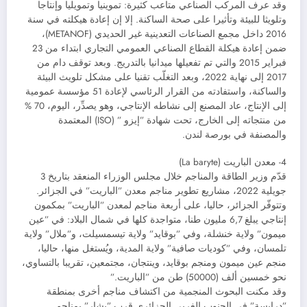
وقد عرف المركب الصناعي متاعب كثيرة: تموينيا وتمويليا وإنتاجا
وتلويثا للبيئة وتأثيرا على صحة الساكنة. إلا إن إعادة هيكلته في سنة
2016 داخل مجمع الصناعات التعدينية غير الحديدي (METANOF)،
ضمن إعادة هيكلة القطاع الصناعي العمومي التجاري ابتداء من 23
فبراير 2015 والتي تم تفعيلها ميدانيا بالتدريج. وبعد توقف دام من
2017 إلى نهاية 2022، وبعد التغلّب تقنيا على مشكل تلويث البيئة
والساكنة، واستفادته من القرار الرئاسي لإعادة 51 مؤسسة عمومية
إلى الإنتاج، عاد المصنع إلى نشاطه الإنتاجي، وهو يصدِّر، اليوم، 70 %
من منتجاته إلى الخارج، تحت شهادة ”إيزو ” (ISO) المعتمدة
والمصنفة في بورصة لندن.
4- معدن الباريت (La baryte)
قدّم وزير الطاقة والمناجم خلال مجلس الوزراء المنعقد بتاريخ 3
جويلية 2022، مشاريع تطوير مناجم معدن ”الباريت” في الجزائر.
وتتوفّر الجزائر، حاليا، على أربعة مناجم لمعدن ”الباريت” بمكمون
إنتاجي يبلغ 6,7 مليون طنا، متواجدة كلها في شمال البلاد: في ”عين
ميمون” ولاية خنشلة، وفي ”بوقايد” ولاية تيسمسيلت، و”ملال” ولاية
تلمسان، وفي ”كوديات صافية” ولاية المدية، ويُستغل منها، حاليا،
منجم عين ميمون ومنجم بوقايد، وينتجان، مجتمعين، تقريبا بالتساوي،
نحو خمسين ألف (50000) طن من ”الباريت.”
وقد مكنت البحوث المنجمية من اكتشاف مناجم أخرى بمنطقة
”درايسة” في الجنوب الغربي الجزائري قرب ”بشار” بمناجم