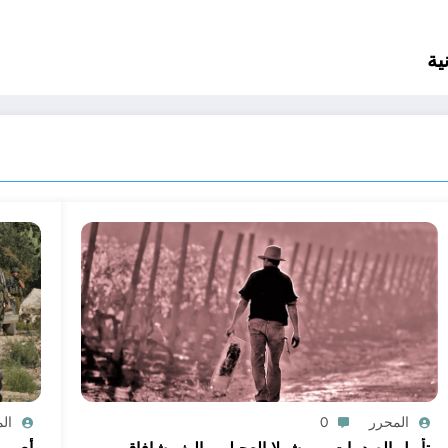
ية
المحرر
0
ال