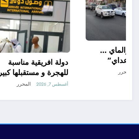
“منريد الخبز والماي …
بس سالم ابو عداي”
دولة افر
للهجرة و
المحرر
أغسطس 7, 2026
أغسطس 7, 2026