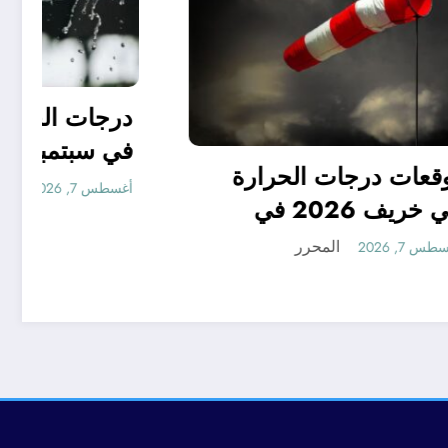
 جدا
في
توقعات درجات الحرارة
ر ..
في خريف 2026 في
توقعات مناخ خريف 2026
الجزائر
المحرر
أغسطس 7, 2026