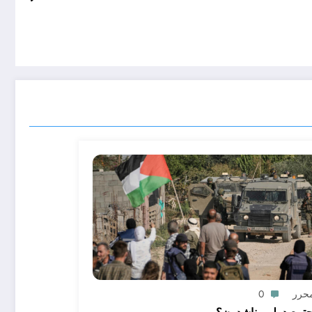
محرر
0