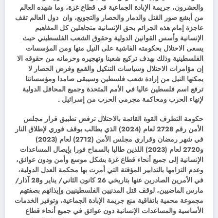
والعشرون، جريمة الإبادة الجماعية في قطاع غزة، وما شهده العالم
من أبشع صور القتل والدمار والحصار والتجويع، وان دول العالم تقف
عاجزة إمام هذه الجرائم بحق الإنسانية متجاهلين كل المفاهيم
الإنسانية وأسس القوانين الدولية وحقوق الشعب الفلسطيني حيث
يسعى الاحتلال بحكومته الفاشية على النيل منها ومن المؤسسات
الفلسطينية وذلك بهدف تركيع شعبنا وتهجيره وحرمانه من حقوقه الا
إن مؤامرات الاحتلال وسياسات التنكيل والقمع وفرض الحصار لا
يمكنها النيل من إرادة شعب فلسطين وسيبقى صامدا ومؤسساتنا
ترفع اسم فلسطين عاليا في الأمم المتحدة وجميع المحافل الدولية
لإنهاء الحرب ومحاكمة مجرمي الحرب من إسرائيل .
حكومة التطرف القوة القائمة بالاحتلال ترفض تطبيق قرار مجلس
الأمن رقم 2728 لعام (2024) الذي يطالب بوقف فوري لإطلاق النار
في شهر رمضان وقراري مجلس الأمن (2712) لعام (2023)
و2720 لعام (2023) اللذين طالبا بالسماح فورا بإيصال المساعدات
الإنسانية إلى جميع أنحاء قطاع غزة بشكل موسع وأمن ودون عوائق،
وعدم التزامها بالتدابير المؤقتة التي أمرت بها محكمة العدل الدولية،
في الأمرين الصادرين عنها بتاريخي 26 كانون الثاني/ يناير و28 آذار/
مارس الماضيين، لوقف قتل المدنيين الفلسطينيين وإيذائهم بصفتهم
مجموعة محمية باتفاقية منع جريمة الإبادة الجماعية، وتوفير الخدمات
الأساسية والمساعدات الإنسانية دون عوائق في جميع أنحاء قطاع