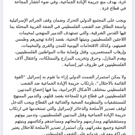
غزة، بهدف منع جريمة الإبادة الجماعية، وفي ضوء انتشار المجاعة
في قطاع غزة .
ويجب على المجتمع الدولي التحرك وضمان وقف الجرائم الإسرائيلية
واسعة النطاق ضد الشعب الفلسطيني في الضفة الغربية المحتلة بما
فيها القدس الشرقية، والتي تستهدف التدمير المنهجي لمخيمات
اللاجئين الفلسطينيين وبنيتها التحتية، بقصد إعادة تهجيرهم وطمس
قضيتهم، وكذلك الاقتحامات اليومية للمدن والقرى والمخيمات،
وإرهاب المستعمرين، وقتل وإصابة مئات المواطنين الفلسطينيين،
وهدم المنازل، وحرق وتخريب المزارع والممتلكات، واعتقال آلاف
الفلسطينيين في ظروف غير إنسانية .
ولا يمكن استمرار الصمت الدولي إزاء ما تقوم به إسرائيل “القوة
القائمة بالاحتلال”، بارتكاب جريمة الإبادة الجماعية ضد الشعب
الفلسطيني بمختلف الأشكال الإجرامية، بما فيها إخضاع المدنيين
الفلسطينيين في قطاع غزة للمجاعة بقصد قتلهم، والتدمير الممنهج
للمستشفيات والمنظومة الصحية والغذائية في القطاع ويجب التدخل
لوقف تصدير الأسلحة والذخائر لإسرائيل والتي تستخدمها في ارتكاب
جريمة الإبادة الجماعية وقتل المدنيين الفلسطينيين، وتدمير بيوتهم
ومستشفياتهم ومدارسهم وجامعاتهم ومساجدهم وكنائسهم وبنيتهم
التحتية وجميع مقدراتهم، وأن استمرار تصدير الأسلحة للاحتلال يعتبر
شراكة معه في عدوانه على الشعب الفلسطيني .