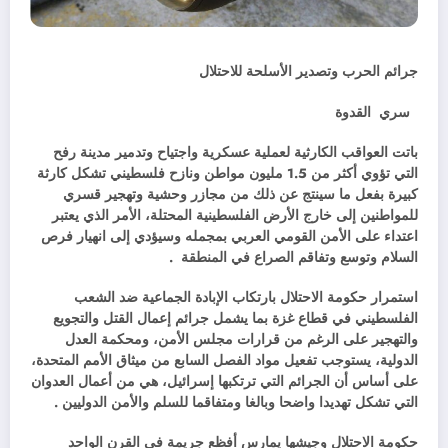
جرائم الحرب وتصدير الأسلحة للاحتلال
سري القدوة
باتت العواقب الكارثية لعملية عسكرية واجتياح وتدمير مدينة رفح
التي تؤوي أكثر من 1.5 مليون مواطن ونازح فلسطيني تشكل كارثة
كبيرة بفعل ما سينتج عن ذلك من مجازر وحشية وتهجير قسري
للمواطنين إلى خارج الأرض الفلسطينية المحتلة، الأمر الذي يعتبر
اعتداء على الأمن القومي العربي بمجمله وسيؤدي إلى انهيار فرص
السلام وتوسع وتفاقم الصراع في المنطقة
.
استمرار حكومة الاحتلال بارتكاب الإبادة الجماعية ضد الشعب
الفلسطيني في قطاع غزة بما يشمل جرائم إعمال القتل والتجويع
والتهجير على الرغم من قرارات مجلس الأمن، ومحكمة العدل
الدولية، يستوجب تفعيل مواد الفصل السابع من ميثاق الأمم المتحدة،
على أساس أن الجرائم التي ترتكبها إسرائيل، هي من أعمال العدوان
التي تشكل تهديدا واضحا وبالغا ومتفاقما للسلم والأمن الدوليين
.
حكومة الاحتلال وجيشها يمارس أفظع جريمة في القرن الواحد