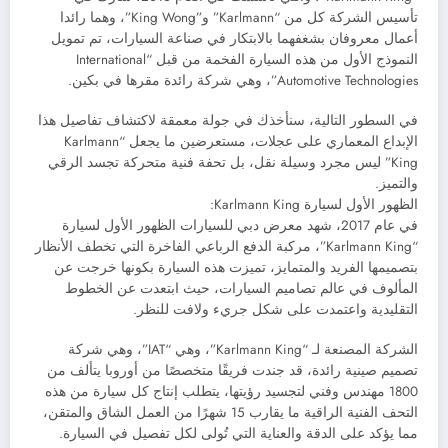
تأسيس الشركة كل من “Karlmann” و”King Wong”، وهما رائدا
أعمال معروفان بشغفهما بالابتكار في صناعة السيارات، تم تمويل
النموذج الأول من هذه السيارة الفخمة من قبل “International
Automotive Technologies”، وهي شركة رائدة مقرها في بكين.
في السطور التالية، سنأخذك في جولة معمقة لاكتشاف تفاصيل هذا
الإبداع المعماري على عجلات، مستعرضين ما يجعل “Karlmann
King” ليس مجرد وسيلة نقل، بل تحفة فنية متحركة تجسد الرقي
والتميز.
الظهور الأول لسيارة Karlmann King:
في عام 2017، شهد معرض دبي للسيارات الظهور الأول لسيارة
“Karlmann King”، مركبة الدفع الرباعي الفاخرة التي تخطف الأنظار
بتصميمها الفريد والمتمايز، تميزت هذه السيارة بكونها خرجت عن
المألوف في عالم تصاميم السيارات، حيث ابتعدت عن الخطوط
التقليدية واعتمدت على شكل جريء ولافت للنظر.
الشركة المصنعة لـ “Karlmann King”، وهي “IAT”، وهي شركة
تصميم صينية رائدة، قد جندت فريقًا متخصصًا من أوروبا يتألف من
1800 مهندس وفني لتجسيد رؤيتها، يتطلب إنتاج كل سيارة من هذه
التحف الفنية الراقية ما يقارب 15 شهرًا من العمل الشاق والمتقن،
مما يؤكد على الدقة والعناية التي تُولى لكل تفصيل في السيارة.