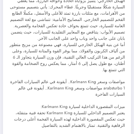
الهيكل الخارجي: يتميز بزواياه الحادة وحوافه البارزة، مما يعطي
السيارة شكلًا مستقبليًا وجريئًا. غطاء المحرك: يأتي بتصميم مستوحى
من الأهرامات، مع مثلثات بارزة تمتد للأعلى والأسفل، مكملًا الطابع
الفخم للتصميم الخارجي. المصابيح الأمامية: تتماشى مع لغة التصميم
العامة للسيارة، حيث تتمتع بحواف حادة تعكس الفخامة والعصرية.
تصميم الأبواب: يتناقض مع المعايير التقليدية للسيارات، حيث يتضمن
بابان على جانب واحد وباب واحد على الجانب الآخر.
أما عن بنية الهيكل الخارجي للسيارة، فهي مصنوعة من مزيج متطور
من ألياف الكربون والفولاذ، مما يوفر القوة والمتانة للسيارة، وعلى
الرغم من هذا التركيب العالي التقنية، فإن وزن السيارة يتجاوز الـ 6
أطنان، مع طول يصل إلى 6 أمتار، مما يعكس روح الضخامة والقوة
التي تتمتع بها.
مواصفات وسعر Karlmann King.. أيقونة في عالم السيارات الفاخرة
arabsturbo 1 مواصفات وسعر Karlmann King.. أيقونة في عالم
السيارات الفاخرة
ميزات المقصورة الداخلية لسيارة Karlmann King:
يعتبر التصميم الداخلي للسيارة Karlmann King تحفة فنية متنقلة،
حيث تعكس المقصورة الداخلية لهذه السيارة الفخمة أعلى درجات
الرفاهية والتقنية. تمتاز بالاهتمام الشديد بالتفاصيل