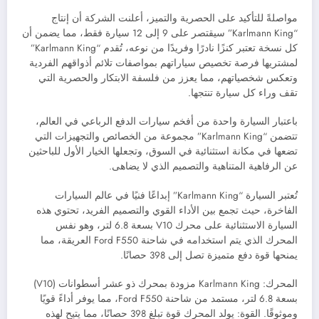
مواصلةً للتأكيد على الحصرية والتميز، أعلنت الشركة أن إنتاج
“Karlmann King” سيقتصر على 9 إلى 12 سيارة فقط، مما يضمن أن
كل نسخة تعتبر كنزًا نادرًا وفريدًا من نوعه، تُقدم “Karlmann King”
لمشتريها فرصة تخصيص سياراتهم بمواصفات تلائم أذواقهم الفردية
وتعكس شخصياتهم، مما يعزز من فلسفة الابتكار والحصرية التي
تقف وراء كل سيارة تنتجها.
باعتبار السيارة واحدة من أفخم سيارات الدفع الرباعي في العالم،
تتضمن “Karlmann King” مجموعة من الخصائص والتجهيزات التي
تضعها في مكانة استثنائية في السوق، وتجعلها الخيار الأول للباحثين
عن الرفاهية المتناهية والتصميم الذي لا يضاهى.
تُعتبر السيارة “Karlmann King” إبداعًا فنيًا في عالم السيارات
الفاخرة، حيث تجمع بين الأداء القوي والتصميم الفريد، تحتوي هذه
السيارة الاستثنائية على محرك V10 بسعة 6.8 لتر، وهو نفس
المحرك الذي يتم استخدامه في شاحنة Ford F550 العريقة، مما
يمنحها قوة دفع متميزة تصل إلى 398 حصانًا.
المحرك: Karlmann King مزودة بمحرك ذو عشر أسطوانات (V10)
بسعة 6.8 لتر، مستمد من شاحنة Ford F550، مما يوفر أداءً قويًا
وموثوقًا. القوة: يولد المحرك قوة تبلغ 398 حصانًا، مما يتيح لهذه