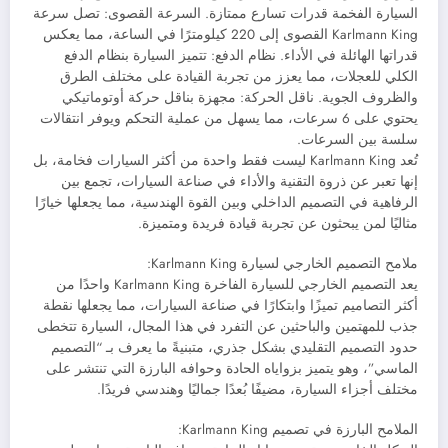
السيارة الفخمة قدرات تسارع ممتازة. السرعة القصوى: تصل سرعة
Karlmann King القصوى إلى 220 كيلومترًا في الساعة، مما يعكس
قدراتها الهائلة في الأداء. نظام الدفع: تتميز السيارة بنظام الدفع
الكلي للعجلات، مما يعزز من تجربة القيادة على مختلف الطرق
والظروف الجوية. ناقل الحركة: مجهزة بناقل حركة أوتوماتيكي
يحتوي على 6 سرعات، مما يسهل من عملية التحكم ويوفر انتقالات
سلسة بين السرعات.
تُعد Karlmann King ليست فقط واحدة من أكثر السيارات فخامة، بل
إنها تعبر عن ذروة التقنية والأداء في صناعة السيارات، تجمع بين
الرفاهية في التصميم الداخلي وبين القوة الهندسية، مما يجعلها خيارًا
مثاليًا لمن يبحثون عن تجربة قيادة فريدة ومتميزة.
ملامح التصميم الخارجي لسيارة Karlmann King:
يعد التصميم الخارجي للسيارة الفاخرة Karlmann King واحدًا من
أكثر التصاميم تميزًا وابتكارًا في صناعة السيارات، مما يجعلها نقطة
جذب للمهتمين والباحثين عن التفرد في هذا المجال، السيارة تتخطى
حدود التصميم التقليدي بشكل جذري، متبنيةً ما يعرف بـ “التصميم
الماسي”، وهو يتميز بزواياه الحادة وحوافه البارزة التي تنتشر على
مختلف أجزاء السيارة، مضيفًا بُعدًا جماليًا وهندسي فريدًا.
الملامح البارزة في تصميم Karlmann King: