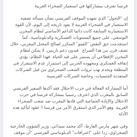
فرنسا تعترف بمشاركتها في استعمار الصحراء الغربية
إن “التحول” الذي شهده الموقف الفرنسي بشأن مسألة تصفية
الاستعمار في الصحراء الغربية لا يعود تاريخه إلى اليوم، لأن القوة
الاستعمارية السابقة كانت دائما الداعم الأساسي لنظام المخزن
التوسعي، على جميع المستويات العسكرية والدبلوماسية، كما
استخدمت حق النقض “الفيتو” المتكرر لصالح المحتل المغربي، خلال
نصف قرن من هذا الصراع. فبدون دعم باريس، لا يمكن لنظام
المخزن الإقطاعي أن يستمر على قيد الحياة. فهذا النظام، يؤدي
إنفاقه العسكري ومجهوده الحربي إلى استمرار عدم الاستقرار في
المنطقة ويخدم نهب ثروات الشعب الصحراوي من قبل الشركات
المتعددة الجنسيات، وخاصة الشركات الفرنسية.
أما المشاركة الفعالة في حرب الاحتلال فقد أكدها السفير الفرنسي
السابق بالمغرب الذي اعترف رسميا بمشاركة فرنسا في حرب
الاحتلال والإبادة الجماعية التي قادها المغرب ضد شعب الصحراء
الغربية. وهو الأمر الذي استغرق الأمر من فرنسا 5 عقود لتأكيد هذه
الأدلة.
وفي شهر مارس الفارط، أكد محمد سيداتي، وزير الشؤون الخارجية
الصحراوي، ردا على “اعترافات” الدبلوماسي الفرنسي “أن موقف