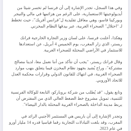
وفي هذا السجل، تجدر الإشارة إلى أن فرنسا لم تخسر شيئا من
أيديولوجيتها الاستعمارية، على الرغم من هزائمها في مالي والنيجر
وبوركينا فاسو، وهي معاقل تقليدية ل”فرانس أفريك”، حيث تخطط
لـ “احتلال” الصحراء الغربية، عبر بيدقها النظام المخزني.
وهكذا، أعلنت فرنسا، على لسان وزير التجارة الخارجية فرانك
ريستر، الذي زار المغرب، يوم الخميس 4 أبريل، عن استعدادها
للاستثمار في الأراضي المحتلة للصحراء الغربية.
وقال فرانك ريستر، “يجب أن نتأكد من أننا نعمل معا، لدينا مصالح
مشتركة”، وراح يُشيد بجهود نظام المخزن فيما يتعلق بنهب موارد
الصحراء الغربية، في انتهاك للقانون الدولي وقرارات محكمة العدل
للاتحاد الأوروبي.
وتابع يقول، “قد يُطلب من شركة بروباركو، التابعة للوكالة الفرنسية
للتنمية، تمويل مشروع خط الضغط العالي الذي من المفترض أن
يربط مدينة الداخلة بالصحراء الغربية المحتلة بالدار البيضاء”.
وتجدر الإشارة إلى أن باريس هي المستثمر الأجنبي الرائد في
المغرب، وقد بلغت التبادلات التجارية رقما قياسيا قدره 14 مليار أورو
في عام 2023.