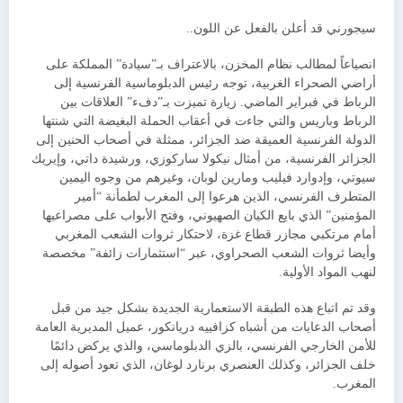
سيجورني قد أعلن بالفعل عن اللون..
انصياعاً لمطالب نظام المخزن، بالاعتراف بـ”سيادة” المملكة على
أراضي الصحراء الغربية، توجه رئيس الدبلوماسية الفرنسية إلى
الرباط في فبراير الماضي. زيارة تميزت بـ”دفء” العلاقات بين
الرباط وباريس والتي جاءت في أعقاب الحملة البغيضة التي شنتها
الدولة الفرنسية العميقة ضد الجزائر، ممثلة في أصحاب الحنين إلى
الجزائر الفرنسية، من أمثال نيكولا ساركوزي، ورشيدة داتي، وإيريك
سيوتي، وإدوارد فيليب ومارين لوبان، وغيرهم من وجوه اليمين
المتطرف الفرنسي، الذين هرعوا إلى المغرب لطمأنة “أمير
المؤمنين” الذي بايع الكيان الصهيوني، وفتح الأبواب على مصراعيها
أمام مرتكبي مجازر قطاع غزة، لاحتكار ثروات الشعب المغربي
وأيضا ثروات الشعب الصحراوي، عبر “استثمارات زائفة” مخصصة
لنهب المواد الأولية.
وقد تم اتباع هذه الطبقة الاستعمارية الجديدة بشكل جيد من قبل
أصحاب الدعايات من أشباه كزافييه دريانكور، عميل المديرية العامة
للأمن الخارجي الفرنسي، بالزي الدبلوماسي، والذي يركض دائمًا
خلف الجزائر، وكذلك العنصري برنارد لوغان، الذي تعود أصوله إلى
المغرب.