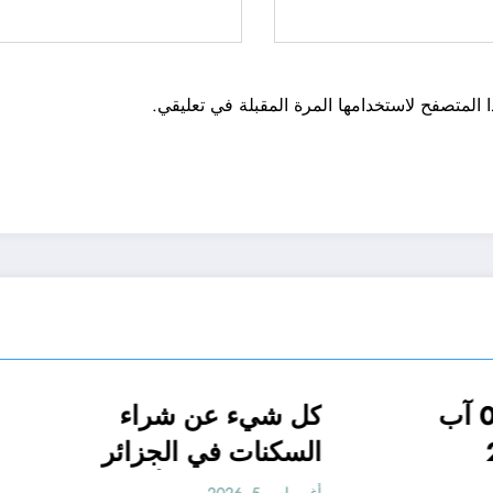
 المتصفح لاستخدامها المرة المقبلة في تعليقي.
بغضُ مِنْ ذكرى 03 آب
كل شيء عن شراء
تقارير
تقارير وأخبار
رأي
الجزائر الحدث
تقارير
خدمات
2026
السكنات في الجزائر
بقرض بنكي .. أو با
المحرر