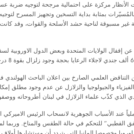
 الأنظار مركزة على احتمالية مرجحة لتوجيه ضربة عسك
 بالمُسيّرات بمثابة بداية التسخين وتجهيز المسرح لت
 غير مسبوقة لناحية حشد الأسلحة والقوات، وقد كانت
عن إقفال الولايات المتحدة وبعض الدول الاوروبية لسفا
 التناقض العلمي الصارخ بين اعلان الباحث الهولندي فر
فيزياء والجيولوجيا والزلازل عن عدم وجود مطلق إمكان
ي الذي كذّب علماء الزلازل في لبنان أطروحاته ووصفو
 ملياً عند الأسباب الجوهرية لانسحاب الرئيس الاميركي 
القطبي” للتحكم في حالة الطقس والمناخ. وربما لم يع