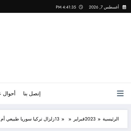
لتجاوز
أغسطس 7, 2026
4:41:36 PM
لى
لمحتوى
ص
إتصل بنا
أحوال ع
الرئيسية
2023
فبراير
13
زلزال تركيا سوريا طبيعي أم