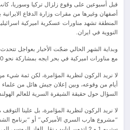
قبل أسبوعين على وقوع زلزال تركيا وسوريا، كانت
أصفهان وغيرها من مقرات وزارة الدفاع الايرانية
المنطقة تشهد مناورات عسكرية اميركية اسرائيلية
النووية في ايران.
وبداية الشهر الحالي ضجّت الأخبار بعواجل تتحدث 
مع مناورات اميركية في بحر ايجه بمشاركة نحو 60 ألف جندي لاجلاء الرعايا بحجة وجود زلزال بقوة 8 درجات حسبما تردّد.
لا نريد الركون لنظرية المؤامرة، لكن ثمة شيء من
أيام من وقوعه، وبين إعلان جيش هائل من علماء ال
السؤال حول حقيقة الشيفرة السرية للعالم الهولند
لا نريد الركون لنظرية المؤامرة، بل علينا التوقف
“مشروع هارب السري الأميركي” أو “برنامج الشفق 
ستريم 1 و 2 لتدمير انابيب نقل الغاز الروسي الى اوروبا وخصوصا المانيا التي يتردد أن مستشارها أولاف شولتس اتهم ادارة بايدن بذلك.