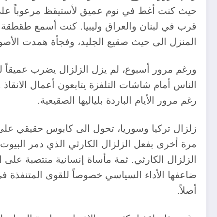
قرب في لبنان والعراق وليبيا. كنت أسمع طقطقة 
المنزل الى حيث صقيع الجليد، وفجأة همدت الأصو
ورغم مرور أسبوع، لم يزل الزلزال يضرب عميقاً ل
الناس أمام شاشات التلفزة يتابعون أعمال الانقاذ 
رغم مرور الأيام الباردة بلياليها الصقيعية.
زلزال تركيا وسوريا، تحول الى كابوس حقيقي على 
مرة أخرى بفعل الزلزال الكارثي الذي دمر البيوت
الزلزال الكارثي. ثمة مأساة إنسانية منتصبة على ا
ضاعفها الأداء السياسي خصوصاً للقوى المتنفذة في
أصلاً.