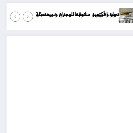
202 الجزائر
رة و مستقبلها كبير
“منريد الخبز والماي … بس سالم