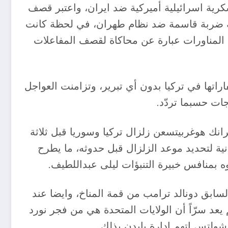
رية اسرائيلية أميركية ضد ايران، واعتبر قصف
وجيه ضربة قاسمة ضد نظام طهران، في لحظة كانت
 المناورات عبارة عن محاكاة لقصف المفاعلات
راتها في تركيا بدون أي تبرير، وتزامنت العواجل
انك هوغربيتسعن زلزال تركيا وسوريا قبل ثلاثة
ية لتحديد موعد الزلزال قبل حدوثه، ما يطرح
ه بمنافس خبيرة التنبؤات ليلى عبداللطيف.
السابق دونالد ترامب من قمة المناخ، وايضا عند
د سرّاً أن الولايات المتحدة هي من فجر نورد