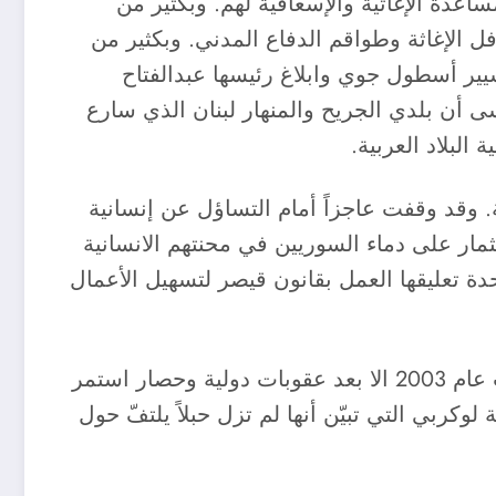
ساعدة الإغاثية والإسعافية لهم. وبكثير من
افل الإغاثة وطواقم الدفاع المدني. وبكثير من
تسيير أسطول جوي وابلاغ رئيسها عبدالفتاح
ن بلدي الجريح والمنهار لبنان الذي سارع
البلاد العربية.
 وقد وقفت عاجزاً أمام التساؤل عن إنسانية
مار على دماء السوريين في محنتهم الانسانية
دة تعليقها العمل بقانون قيصر لتسهيل الأعمال
لمن يصفق من العرب لقانون قيصر الملتف حول عنق الدولة السورية، عليه أن يتذكر أن بغداد ما سقطت عام 2003 الا بعد عقوبات دولية وحصار استمر
م 2011 الا بعد عقوبات دولية وحصار رفع عام 2003 بعد حل مشكلة لوكربي التي تبيّن أنها لم تزل حبلاً يلتفّ حول