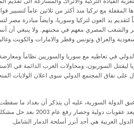
تعزية القيادة التركية والاتراك والمسارعة الى تقديم الم
ا المقفلة مع تركيا منذ أكثر من ثلاثين عاماً لتسيير قو
اً لتقديم يد العون لتركيا وسوريا، وايضاً مبادرة مصر ل
الشعب المصري معهم في محنتهم. ولا ينبغي أن أنسى أ
سعودية والعراق وتونس وقطر والامارات والكويت وغالبية 
لدولي في تعاطيه مع سوريا والسوريين نظاماً ومعارضة.
 ليقتتل السوريون، ومحاولات الغرب الدائمة في الاستث
دل على نفاق المجتمع الدولي سوى اعلان الولايات المتح
لسنوات عديدة. وأن ليبيا ما سقطت عا
 الدول العربية هي أحد أبرز أسلحة الدمار الشامل.