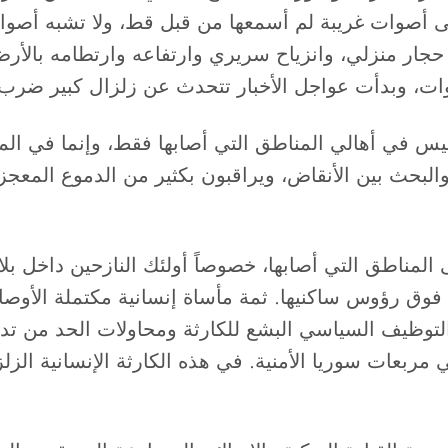
حجار منزلي، وانزياح سريري وارتفاعه وارتطامه بالأر
ات، وبدأت عواجل الأخبار تتحدث عن زلزال كبير ضرب ت
يس في أهالي المناطق التي أصابها فقط، وإنما في الم
والبحث بين الأنقاض، ويراقبون بكثير من الدموع المعجز
المناطق التي أصابها، خصوصاً أولئك النازحين داخل بل
 فوق رؤوس ساكنيها. ثمة مأساة إنسانية مكتملة الأوص
لتوظيف السياسي البشع للكارثة ومحاولات الحد من تداعيا
 مربعات سوريا الأمنية. في هذه الكارثة الإنسانية الز