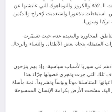
حيث كنت أغط في نوم عميق لأستيقظ مرعوباً على أصوات غريبة لم أسمعها من قبل قط، ولا تشبه أصوات الـ B52 والكروز والتوماهوك التي عايشتها عن
ض. استيقظت مذعورا واستعديت لإخراج والديّمن
ركيا وسوريا.
ناطق المجاورة والبعيدة عنه، حيث تسمّرت
ات المتمثلة بنجاة بعض الأطفال والنساء والرجال
ادهم في سوريا لأسباب سياسية، وإذ بهم ينزحون
اف تلك التي جرت وتجري فصولها جرّاء هذا
تها المتناسلة موتاً وبؤساً وتشريداً، ثمة مأساة
لزالية، مسّحت الأرض بكرامة الإنسان الممسوحة