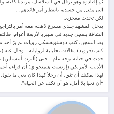
ثم إقتادوه وهو يرفل في السلاسل، مرتدياً كفنه، و
الى مقتل من جسده، بانتظار أمر قائدهم…
لكن تحدث معجزة..
يدخل المشهد جندي مسرع لاهث، معه أمر بالتراجع ع
الشاقة بسجن جديد في سيبريا لأربعة أعوام، طالته 
بعد السجن، كتب دوستويفسكي رويات لم يرٓ أحد مث
كتب (فرويد) مقالات تحليلية لرواياته…وقال عنه (ني
حدث في حياته بوجه عام…حتى (ألبرت أينشتاين) نف
الأديب الأمريكي (إرنست هيمنجواي) أن قراءة أعما
لهذا يمكنك أن تثق، أن رجلاً كهذا كان يعي ما يقول 
“أن تحيا بلا أمل، هو أن تكف عن الحياه”.