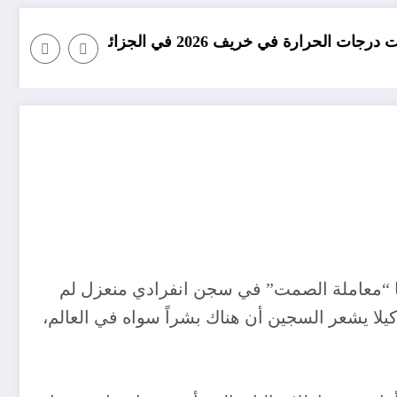
الجزائر
امطار بكميات كبيرة جدا م
ها “معاملة الصمت” في سجن انفرادي منعزل لم
يلا يشعر السجين أن هناك بشراً سواه في العالم،