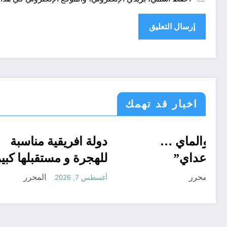
اخبار قد تهمك
أحوال عربية
“منريد الخبز والماي …
الحدث
دولة افر
بس سالم ابو عداي”
للهجرة و
المحرر
أغسطس 7, 2026
أغسطس 7, 2026