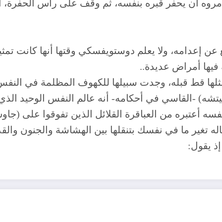
أمروه أن يحفر قبره بنفسه، ثم وقف على رأس الحفرة، أما
ن إعدامه، ولا يعلم دوستويفسكي وقتها أنها كانت تمثيل
فيها أمراض عديدة..
لها قط قبله، وجدت سبيلها للكهوف المظلمة في النفس ا
تشه) -القاسي في أحكامه- أنه عالم النفس الوحيد الذي ت
سه أعتبره من العباقرة القلائل الذين تفوقوا على (جا
له تغير ما في نفسك بتنقلها بين الهشاشة والجنون وال
إذ يقول: