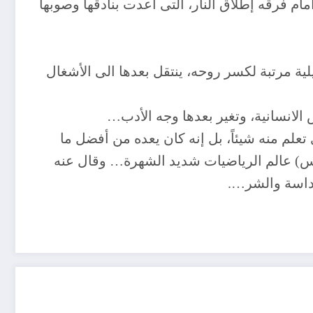
م فرقه إطلاق النار، التى أعدت بنادقها وصوبها
ية مرتبة لكسر روحه، ينتقل بعدها الى الأشغال
لانسانية، وتغير بعدها وجه الأدب…
علم منه شيئاً، بل إنه كان يعده من أفضل ما
وس) عالم الرياضيات شديد الشهرة… وقال عنه
قداسة والشر….