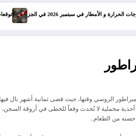
ر في سبتمبر 2026 في الجزائر
توقعات درجات الحرارة في خريف 2026 في 
راطور
إمبراطور الروسي وقتها، حيث قضى ثمانية أشهر نال في
 أحذية مخملية لا تُحدث وقعاً للخطى في أروقة السجن، ك
 حصته من الطعام..