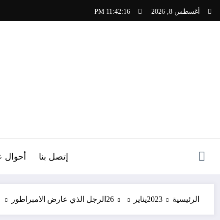
لتجاوز
أغسطس 8, 2026
11:42:17 PM
لى
لمحتوى
ص
إتصل بنا
أحوال ع
الرئيسية
2023
يناير
26
الرجل الذي عارض الامبراطور