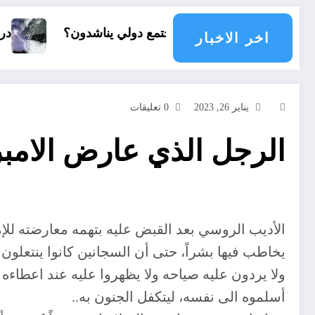
أي مجتمع دولي يناشدون؟
درجات الحرارة و الأمطا
اخر الاخبار
يناير 26, 2023
0 تعليقات
الرجل الذي عارض الامب
الأديب الروسي بعد القبض عليه بتهمه معارضته لل
يخاطب فيها بشراً، حتى أن السجانين كانوا ينتعلون
ولا يردون عليه صياحه ولا يظهروا عليه عند اعطاءه
أسلموه الى نفسه، ليتكفل الجنون به..