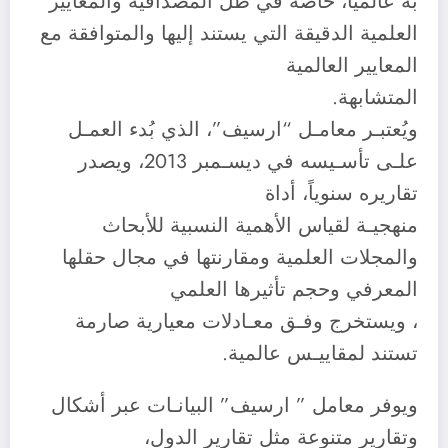
به عالمياً، خاصة في ظل المصداقية والمعايير
العلمية الدقيقة التي يستند إليها والمتوافقة مع
المعايير العالمية
المتشابهة.
ويُعتبـر معامـل “ارسيف”، الذي بُدء العمـل
علـى تأسـيسه في ديسـمبر 2013، ويصدر
تقاريره سنوياً، أداة
منهجيـة لقياس الأهمية النسبية للأبحاث
والمجلات العلمية ومقارنتها في مجال حقلها
المعرفي وحجم تأثيرها العلمي
، ويستخرج وفـق معـادلات معيارية صارمة
تستند لمقاييـس عالمية.
ويوفر معامل ” ارسيف” البيانـات عبر أشكال
وتقارير متنوعة مثل تقارير الدول،