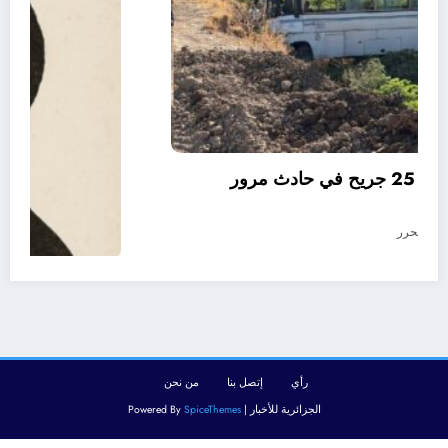
06 وفيات و إصابة 25 جريح في حادث مرور
بقسنطينة
أغسطس 6, 2026
المحرر
رأي
إتصل بنا
من نحن
الجزائرية للأخبار | Powered By
SpiceThemes