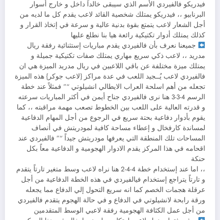
فيدريكو فالفيردي الأسم الذي سيبقى خالداً داخل و خارج أسوار
البرنابيو ،، فيدريكو يمتلك شخصية القائد لاعب يقدم كل ما لديه من
أجل الشعار لاعب يتمتع بقوة بدنية عالية و سرعة في إتخاذ القرار و
كذلك يمتلك أدوار تكتيكية رائعة هيا بنا نطلع عليها
جميعنا نعرف بأن فالفيردي يقدم مباريات إستثنائية رفقة ريال
مدريد ،، لاعب ذكي سريع مهاري يمتلك صفات تكتيكية جميلة و
يمتلك ميزة مختلفة عن باقي اللاعبين في ريال مدريد الميزة هي ان
فالفيردي لاعب يُــجيد اللعب في عدة مراكز {لاعب جوكر} هذه الميزة
تجعله من أهم اسلحة العراب الايطالي انشيلوتي “” فمثلاً عند خطة
الرسم 4-3-3 هنا نرى فالفيردي جناح أيمن في أكثر المباريات سرعته
و قدرته العالية على اللعب بين الخطوط تصعب مهمة مراقبته ،، كما
يقوم بأدوار دفاعية بحتة سريع في الرجوع من أجل المهام الدفاعية
لمساندة كارفخال و إعطاء مساحة كافية لمودريتش في أنصاف
المساحات تلك المنطقة التي يعرفها مودريتش جيداً “” فالفيردي عند
اقحامه في هذا المركز يقدم الادوار الهجومية و الدفاعية معاً بكل
حنكة
،، اما عند إستخدام خطة 4-4-2 هنا نراه لاعب وسط متغير تارتاً يتقدم
و تارتاً يتراجع إستخدام فيالفيردي في هذه الخطة الدفاعية من أجل
عرقلة هجمات الخصم كما انه سريع التحول إلي الدفاع مما يجعله
ورقة رابحة لانشيلوتي في الدفاع و في حالة الهجوم يتقدم فالفيردي
من أجل عمل الكثافة الهجومية رفقة لاعبي الوسط المتقدمين