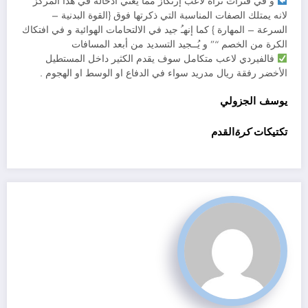
و في فترات نراه لاعب إرتكاز مما يعني ادخاله في هذا المركز
لانه يمتلك الصفات المناسبة التي ذكرتها فوق {القوة البدنية –
السرعة – المهارة } كما إنهـُ جيد في الالتحامات الهوائية و في افتكاك
الكرة من الخصم “” و يُــجيد التسديد من أبعد المسافات
فالفيردي لاعب متكامل سوف يقدم الكثير داخل المستطيل
الأخضر رفقة ريال مدريد سواء في الدفاع او الوسط او الهجوم .
يوسف الجزولي
تكتيكات
كرة
القدم