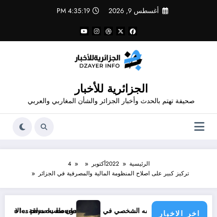
لتجاوز
أغسطس 9, 2026
4:35:19 PM
لى
لمحتوى
الجزائرية للأخبار
صحيفة تهتم بالحدث وأخبار الجزائر والشأن المغاربي والعربي
الرئيسية
2022
أكتوبر
4
تركيز كبير على اصلاح المنظومة المالية والمصرفية في الجزائر
 دون طلب صداقة .. الاطلاع على محتوى صفحة شخص اغلق ملفه الشخصي في فيسبوك دون طلب صداقة
 climatique menace les pays du monde
اخر الاخبار