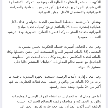
التكييف المستمر للمنظومة المالية العمومية مع التحولات الاقتصادية
التي شهدتها الجزائر بهدف تحقيق أكبر قدر من الشفافية والصرامة
الميزانياتية والاستعمال الأمثل لموارد الميزانية.
ويتعلق الأمر بتنفيذ المخطط المحاسبي الجديد للدولة و إعداد دلائل
عملياتية (منجزة بنسبة 95 بالمائة), توضح كيفيات تحديد مبادئ
الميزانية متعددة السنوات وكذا عصرنة النماذج التقديرية بهدف ترشيد
النفقات العمومية.
وفي مجال الجباية, أظهرت حصيلة الحكومة تحسن مستويات
التحصيل (85 بالمائة لتطهير المبالغ المستحقة التي يتعين تحصيلها و50
بالمائة لتحديد المكلفين بالضريبة و50 بالمائة للبحث عن المعلومة
الجبائية), مع تعميم نظام المعلومات “جبايتك” المنتشر حاليا على
مستوى 15 موقعا.
وفي مجال إدارة الأملاك الوطنية, سمحت الجهود المبذولة برقمنة ما
يزيد عن 90 بالمائة من وثائق وأرشيف المحافظات العقارية, بما فيها
أكثر من 24 مليون وثيقة تمت رقمنتها.
أما في مجال إدارة الجمارك, تم إنشاء المركز الوطني للمعلومات
والوثائق الجمركية و مواصلة رقمنة المصالح الجمركية, حسب
الوثيقة التي أكدت أيضا أن المراجعة جارية لقانون الجمارك.