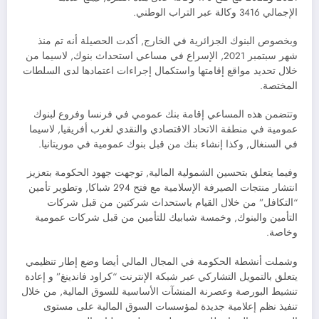
الإجمالي 3416 وكالة عبر التراب الوطني.
وبخصوص البنوك الجزائرية في الخارج, أكدت الحصيلة أنه تم منذ
شهر سبتمبر 2021, الإسراع في مساعي استحداث بنوك, لاسيما من
خلال تحديد مواقع إقامتها واستكمال إجراءات اعتمادها لدى السلطات
المختصة.
وتتضمن هذه المساعي إقامة بنك عمومي في فرنسا وفروع لبنوك
عمومية في منطقة الاتحاد الاقتصادي والنقدي لغرب أفريقيا, لاسيما
في السنغال, وكذا إنشاء بنك من قبل بنوك عمومية في موريتانيا.
وفيما يتعلق بتحسين الشمولية المالية, توجهت جهود الحكومة بتعزيز
انتشار منتجات الصيرفة الإسلامية مع فتح 294 شباكا, وتطوير تأمين
“التكافل” من خلال القيام باستحداث شركتين من قبل شركات
التأمين والبنوك, وخمسة شبابيك للتأمين من قبل شركات عمومية
وخاصة.
وشملت أنشطة الحكومة في المجال المالي أيضا وضع إطار تنظيمي
يتعلق بالتمويل التشاركي عبر شبكة الإنترنت “كراود فاندينغ” و إعادة
تنشيط البورصة وعصرنة المنشآت الأساسية للسوق المالية, من خلال
تنفيذ نظم إعلامية جديدة لمؤسسات السوق المالية على مستوى