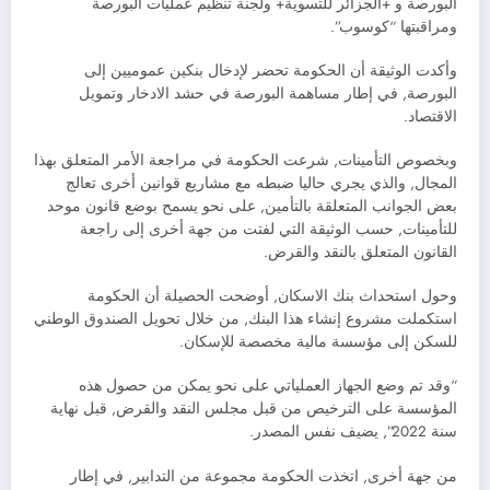
البورصة و +الجزائر للتسوية+ ولجنة تنظيم عمليات البورصة
ومراقبتها “كوسوب”.
وأكدت الوثيقة أن الحكومة تحضر لإدخال بنكين عموميين إلى
البورصة, في إطار مساهمة البورصة في حشد الادخار وتمويل
الاقتصاد.
وبخصوص التأمينات, شرعت الحكومة في مراجعة الأمر المتعلق بهذا
المجال, والذي يجري حاليا ضبطه مع مشاريع قوانين أخرى تعالج
بعض الجوانب المتعلقة بالتأمين, على نحو يسمح بوضع قانون موحد
للتأمينات, حسب الوثيقة التي لفتت من جهة أخرى إلى راجعة
القانون المتعلق بالنقد والقرض.
وحول استحداث بنك الاسكان, أوضحت الحصيلة أن الحكومة
استكملت مشروع إنشاء هذا البنك, من خلال تحويل الصندوق الوطني
للسكن إلى مؤسسة مالية مخصصة للإسكان.
“وقد تم وضع الجهاز العملياتي على نحو يمكن من حصول هذه
المؤسسة على الترخيص من قبل مجلس النقد والقرض, قبل نهاية
سنة 2022”, يضيف نفس المصدر.
من جهة أخرى, اتخذت الحكومة مجموعة من التدابير, في إطار