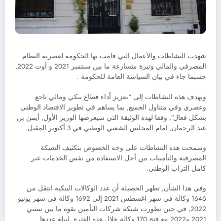
شهدت النشاطات والأعمال التي قامت بها الحكومة لعصرنة النظام
المصرفي والمالي وتيرة متسارعة ما بين سبتمبر 2021 و أوت 2022,
حسبما جاء في بيان السياسة العامة للحكومة .
وتهدف هذه النشاطات إلى “تعزيز أداء قطاع بنكي ومالي ناجع
وعصري وفي متناول الجميع, بما يساهم في تطوير الاقتصاد الوطني
بشكل فعال”, وفقا لهذه الوثيقة التي سيعرضها الوزير الأول, أيمن بن
عبد الرحمان, امام المجلس الشعبي الوطني في 3 أكتوبر المقبل.
وسمحت هذه النشاطات على وجه الخصوص بتكثيف الشبكة
المصرفية والتأمينات من أجل الاستفادة من نفس الخدمات عبر
كامل التراب الوطني.
وفي هذا الشأن, تظهر الحصيلة أن عدد الوكالات البنكية انتقل من
1646 وكالة في شهر اغسطس 2021 إلى 1692 وكالة في شهر يونيو
2022, في حين تطورت شبكة شركات التأمين بقوة ما بين سنتي
2021 و2022 مع فتح 170 وكالة خلال هذه الفترة, ليبلغ عددها