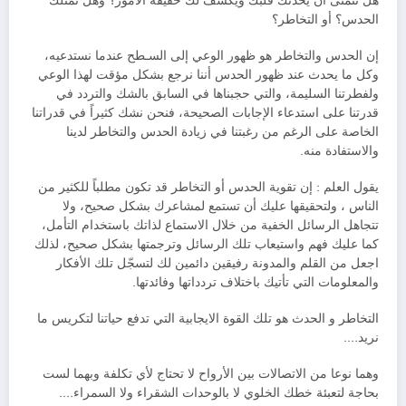
هل تتمنى أن يحدثك قلبك ويكشف لك حقيقة الأمور؟ وهل تمتلك
الحدس؟ أو التخاطر؟
إن الحدس والتخاطر هو ظهور الوعي إلى السـطح عندما نستدعيه،
وكل ما يحدث عند ظهور الحدس أننا نرجع بشكل مؤقت لهذا الوعي
ولفطرتنا السليمة، والتي حجبناها في السابق بالشك والتردد في
قدرتنا على استدعاء الإجابات الصحيحة، فنحن نشك كثيراً في قدراتنا
الخاصة على الرغم من رغبتنا في زيادة الحدس والتخاطر لدينا
والاستفادة منه.
يقول العلم : إن تقوية الحدس أو التخاطر قد تكون مطلباً للكثير من
الناس ، ولتحقيقها عليك أن تستمع لمشاعرك بشكل صحيح، ولا
تتجاهل الرسائل الخفية من خلال الاستماع لذاتك باستخدام التأمل،
كما عليك فهم واستيعاب تلك الرسائل وترجمتها بشكل صحيح، لذلك
اجعل من القلم والمدونة رفيقين دائمين لك لتسجّل تلك الأفكار
والمعلومات التي تأتيك باختلاف تردداتها وفائدتها.
التخاطر و الحدث هو تلك القوة الايجابية التي تدفع حياتنا لتكريس ما
نريد….
وهما نوعا من الاتصالات بين الأرواح لا تحتاج لأي تكلفة وبهما لست
بحاجة لتعبئة خطك الخلوي لا بالوحدات الشقراء ولا السمراء….