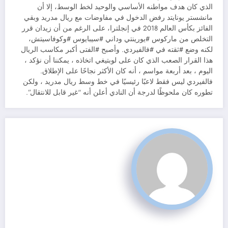
‏الذي كان هدف مواطنه الأساسي والوحيد لخط الوسط، إلا أن
مانشستر يونايتد رفض الدخول في مفاوضات مع ريال مدريد وبقي
الفائز بكأس العالم 2018 في إنجلترا، على الرغم من أن زيدان قرر
التخلص من ماركوس #يورينتي وداني #سيبايوس #وكوفاسيتش،
لكنه وضع #ثقته في #فالفيردي. وأصبح #الفتى أكبر مكاسب الريال
‏هذا القرار الصعب الذي كان على لوبتيغي اتخاذه ، يمكننا أن نؤكد ،
اليوم ، بعد أربعة مواسم ، أنه كان الأكثر نجاحًا على الإطلاق.
فالفيردي ليس فقط لاعبًا رئيسيًا في خط وسط ريال مدريد ، ولكن
تطوره كان ملحوظًا لدرجة أن النادي أعلن أنه “غير قابل للانتقال”.