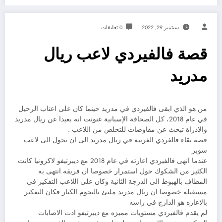
سبتمبر 29, 2022
0 تعليقات
قصة فالفيردي لاعب ريال
مدريد
من هو الذي ابقى فالفيردي في مدريد حينما كان على اعتاب الرحيل
‏في عام 2018، كل الصحافة الإسبانية عنونت انه بعيدا عن ريال مدريد
والادراة تبحث عن مفاوضات للتخلص من اللاعب .
قصة بقاء فالفردي الغريبة في ريال مدريد الى ان تحول الى لاعب
سوبر
‏عندما انهى فالفيردي اعارته في عام 2018 مع ديبرتيفو لاكرونيا كانت
الكثير من الشكوك حول استمرار خصوصا ان فريقه انتهى به
المطاف بالهبوط الى الدرجة الثانية وكان على اللاعب التفكير في
مستقبله خصوصا ان ريال مدريد مليئ بالنجوم الكبار فكان التفكير
بالاعاره هو الدارج في راسه
‏لم يقدم فالفيردي مستويات مميزه مع ديبرتيفو ادت الاصابات