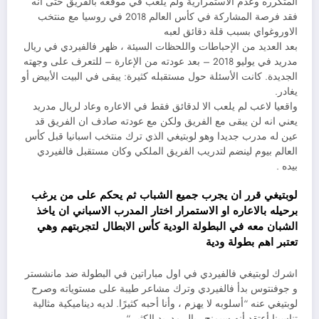
المتكرره وعدم الاستمرارية ولم يلعب في موقعه بالفريق حتى انه
فقد فرصة المشاركة في كأس العالم 2018 في روسيا مع منتخب
الاوروغواي بسبب قلة دقائق لعبه
‏بعد العديد من الإحباطات واللحظات السيئة ، ظهر فالفيردي في ريال
مدريد في يوليو 2018 – بعد عودته من الإعارة – للتعرف على وجهته
الجديدة. كانت الأسئلة حول مستقبله كثيرة: يبقى في البيت الأبيض أو
يغادر.
‏واقعيا لاعب لم يلعب الا لدقائق فقط في الاعاره وعاد لريال مدريد
يعني انه لن يبقى مع الفريق ولكن مع عودته صادف ان الفريق قد
عين له مدرب جديدا وهو لوبتيغي الذي ترك منتخب اسبانيا قبل كأس
العالم بيوم لينضم لتدريب الفريق الملكي وكان مستقبل فالفيردي
بيده .
لوبتيغي قرر ان يجرب جميع الشباب ثم يحكم على من يرغب
برحيله بالاعاره او الاستمرار اختار المدرب الاسباني ان ياخذ
الشبان معه في البطولة الودية كأس الابطال لتجربتهم وهي
تعتبر اهم بطولة ودية
‏اشرك لوبتيغي فالفيردي في اول مباراتين في البطولة ضد مانشستر
و جوفنتوس بدأ فالفيردي وترك مشاعر طيبة على مستوياته وصرح
لوبتيغي عنه “أسلوبه لا يهزم ، وأنا أحبه كثيرًا. لديه ديناميكية مثالية
تناسبنا أعتقد أنه سيمنح ريال مدريد الكثير “.