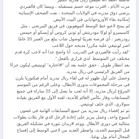
‏مرت الأيام ، اقترب موعد حسم مستقبله ، وبينما كان فالفيردي
يرضي ذوق مدربه في الولايات المتحدة ، نفت الصحف الإسبانية
إمكانية بقاء الأوروجواياني في البيت الأبيض.
‏لم يمنح لاعبو خط الوسط الموهوبون في فريق المرنجي ، مثل
كاسيميرو أو لوكا مودريتش أو توني كروس أو إيسكو أو جيمس
رودريغيز ، أي فرصة تقريبًا لوصول شاب يبلغ من العمر 20 عامًا.
‏اصر لوبتيغي عليه مكررا مديحه حول اللاعب
“لقد رأيت فالفيردي في التدريب. أنا واضح جدا أنه لاعب كرة قدم
مختلف عن المتوسط. لدي قراري بالفعل “.
بعد انتظار طويل ، حقق حلمه بعد أن “#اختاره” لوبيتيغي ليكون جزءًا
من الفريق الرئيسي في ريال مدريد.
‏وحصل على أول ظهور له في لقاء ريال مدريد أمام فيكتوريا بلزن
في مرحلة المجموعات بدوري الأبطال، وعلى الرغم من الموسم
المروّع لريال مدريد، إلا أنه لعب ما يصل إلى 25 مباراة في جميع
المسابقات وفاز بكأس العالم للأندية، لقبه الأول مع الفريق بقيادة
سولاري، الذي خلف لوبتيغي
‏ثم تم إقصاء ريال مدريد من جميع المسابقات الهامة في غضون
أسبوع واحد، وعمل بيريز على إعادة الرجل الذي فاز بثلاث بطولات
متتالية في دوري الأبطال. ووعد #زيدان بثورة في تشكيلة الفريق
قبل الموسم الجديد، واضطر العديد من لاعبي الوسط إلى إفساح
المجال أمام بول بوغبا،