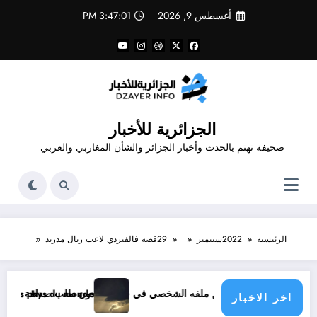
لتجاوز
أغسطس 9, 2026
3:47:01 PM
لى
لمحتوى
الجزائرية للأخبار
صحيفة تهتم بالحدث وأخبار الجزائر والشأن المغاربي والعربي
الرئيسية
2022
سبتمبر
29
قصة فالفيردي لاعب ريال مدريد
ي في فيسبوك دون طلب صداقة .. الاطلاع على محتوى صفحة شخص اغلق ملفه الشخصي في فيسبوك دون طلب صداقة
tique menace les pays du monde
اخر الاخبار