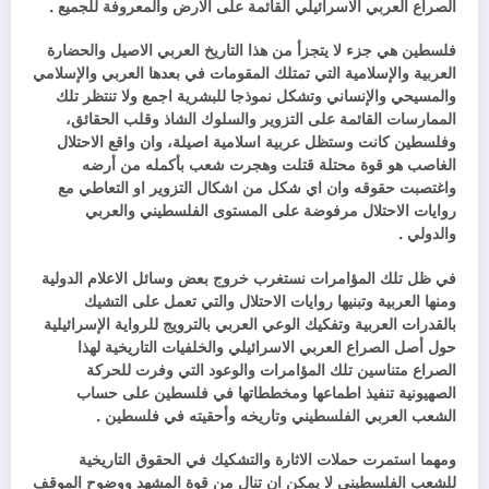
الصراع العربي الاسرائيلي القائمة على الارض والمعروفة للجميع .
فلسطين هي جزء لا يتجزأ من هذا التاريخ العربي الاصيل والحضارة
العربية والإسلامية التي تمتلك المقومات في بعدها العربي والإسلامي
والمسيحي والإنساني وتشكل نموذجا للبشرية اجمع ولا تنتظر تلك
الممارسات القائمة على التزوير والسلوك الشاذ وقلب الحقائق،
وفلسطين كانت وستظل عربية اسلامية اصيلة، وان واقع الاحتلال
الغاصب هو قوة محتلة قتلت وهجرت شعب بأكمله من أرضه
واغتصبت حقوقه وان اي شكل من اشكال التزوير او التعاطي مع
روايات الاحتلال مرفوضة على المستوى الفلسطيني والعربي
والدولي .
في ظل تلك المؤامرات نستغرب خروج بعض وسائل الاعلام الدولية
ومنها العربية وتبنيها روايات الاحتلال والتي تعمل على التشيك
بالقدرات العربية وتفكيك الوعي العربي بالترويج للرواية الإسرائيلية
حول أصل الصراع العربي الاسرائيلي والخلفيات التاريخية لهذا
الصراع متناسين تلك المؤامرات والوعود التي وفرت للحركة
الصهيونية تنفيذ اطماعها ومخططاتها في فلسطين على حساب
الشعب العربي الفلسطيني وتاريخه وأحقيته في فلسطين .
ومهما استمرت حملات الاثارة والتشكيك في الحقوق التاريخية
للشعب الفلسطيني لا يمكن ان تنال من قوة المشهد ووضوح الموقف