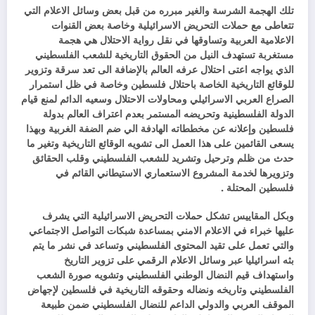
تلك الهجمة الشرسة والغير مبرره من قبل بعض وسائل الاعلام التي
تتعاطى مع حملات التحريض الاسرائيلية وخاصة بعض القنوات
الاعلامية العربية وتساوقها في نقل رواية الاحتلال هي هجمة
مستغربة تستهدف النيل من الحقوق التاريخية للشعب الفلسطيني
الذي يواجه اعتى احتلال عرفه العالم بالإضافة الى تعد سرقة وتزوير
للوقائع التاريخية الخاصة باحتلال فلسطين وخاصة في ظل استمرار
الصراع العربي الاسرائيلي ومحاولات الاحتلال وسعيه الدائم لمنع قيام
الدولة الفلسطينية وتحريضه المستمر بعدم اعتراف العالم بدولة
فلسطين وإعلانه عن مخططاته الهادفة الي ضم الضفة الغربية وبهذا
يسعى القائمين على هذا العمل الى تشويه الوقائع التاريخية وتغير ما
حدث من ظلم وترحيل وتشريد للشعب الفلسطيني وقلب الحقائق
وتزويرها لخدمة المشروع الاستعماري الاستيطاني القائم في
فلسطين المحتلة .
وبكل المقاييس تشكل حملات التحريض الاسرائيلية التي يشرف
عليها خبراء في الاعلام الامني بمساعدة شبكات التواصل الاجتماعي
والتي تعمل على تقيد المحتوى الفلسطيني وتساعد في نشر ما يتم
بثه اسرائيليا عبر وسائل الاعلام الرقمي على تزوير التاريخ
واستهداف قيم النضال الوطني الفلسطيني وتشويه صورة الشعب
الفلسطيني وتاريخه ونضاله وحقوقه التاريخية في فلسطين لإجهاض
الموقف العربي والدولي الداعم للنضال الفلسطيني ضمن طبيعة