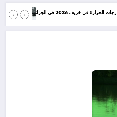
امطار بكميات كبيرة جدا متوقعة في الجزائ