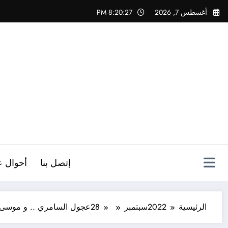
لتجاوز
أغسطس 7, 2026
8:20:28 PM
لى
لمحتوى
ص
إتصل بنا
أحوال ع
الرئيسية
2022
سبتمبر
28
عجول السامري .. و موسى 