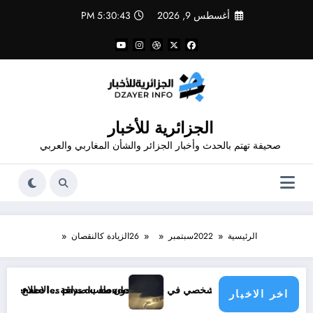
لتجاوز
أغسطس 9, 2026
5:30:44 PM
لى
لمحتوى
الجزائرية للأخبار
صحيفة تهتم بالحدث وأخبار الجزائر والشأن المغاربي والعربي
الرئيسية
2022
سبتمبر
26
الزيادة كالنقصان
قة .. الاطلاع على محتوى صفحة شخص اغلق ملفه الشخصي في فيسبوك دون طلب صداقة
strophe climatique menace les pays du monde
اخر الاخبار