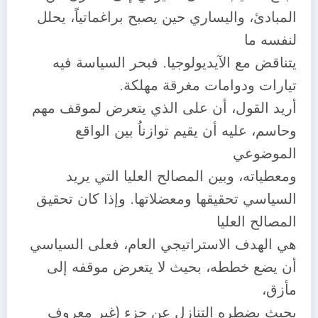
المبادئ، واليساري حين يصبح براغماتياً، يحلل
لنفسه ما
يتناقض مع الآيديولوجيا. فبحر السياسة فيه
تيارات ودوامات مغرقة مهلكة.
أريد القول، أن على الذي يتعرض لموقف مهم
وحاسم، عليه أن يقيم توازناُ بين الواقع
الموضوعي
ومعطياته، وبين المصالح العليا التي يريد
السياسي تحقيقها ومعضلاتها. وإذا كان تحقيق
المصالح العليا
هي الهدف الاستراتيجي العام، فعلى السياسي
أن يضع خططه، بحيث لا يتعرض موقفه إلى
مأزق،
بحيث يضطره التنازل عن جزء (غير معروف