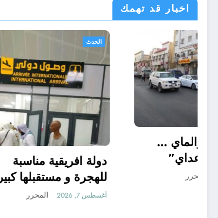
اخبار قد تهمك
أحوال عربية
الحدث
“منريد الخبز والماي …
بس سالم ابو عداي”
دولة افر
للهجرة و
المحرر
أغسطس 7, 2026
أغسطس 7, 2026