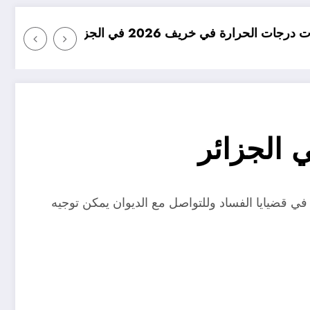
ئر
امطار بكميات كبيرة جدا متوق
 الجزائر
ق في قضيايا الفساد وللتواصل مع الديوان يمكن توجيه