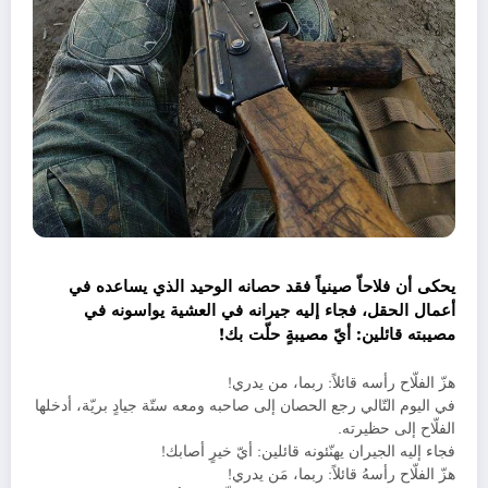
يحكى أن فلاحاّ صينياً فقد حصانه الوحيد الذي يساعده في
أعمال الحقل، فجاء إليه جيرانه في العشية يواسونه في
مصيبته قائلين: أيّ مصيبةٍ حلّت بك!
هزّ الفلّاح رأسه قائلاً: ربما، من يدري!
في اليوم التّالي رجع الحصان إلى صاحبه ومعه ستّة جيادٍ بريّة، أدخلها
الفلّاح إلى حظيرته.
فجاء إليه الجيران يهنّئونه قائلين: أيّ خيرٍ أصابك!
هزّ الفلّاح رأسهُ قائلاً: ربما، مَن يدري!