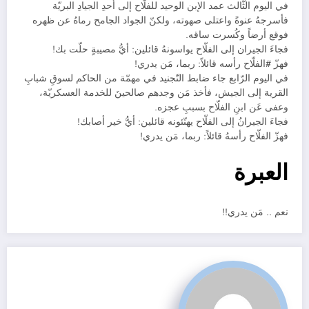
في اليوم الثّالث عمد الإبن الوحيد للفلّاح إلى أحدِ الجيادِ البريّة
فأسرجهُ عنوةً واعتلى صهوته، ولكنّ الجواد الجامح رماهُ عن ظهره
فوقع أرضاً وكُسرت ساقه.
فجاءَ الجيران إلى الفلّاح يواسونهُ قائلين: أيُّ مصيبةٍ حلّت بك!
فهزّ #الفلّاح رأسه قائلاً: ربما، مَن يدري!
في اليوم الرّابع جاء ضابط التّجنيد في مهمّة من الحاكم لسوقِ شبابِ
القرية إلى الجيش، فأخذ مَن وجدهم صالحينَ للخدمة العسكريّة،
وعفى عَن ابنِ الفلّاح بسببِ عجزه.
فجاءَ الجيرانُ إلى الفلّاح يهنّئونه قائلين: أيُّ خير أصابك!
فهزّ الفلّاح رأسهُ قائلاً: ربما، مَن يدري!
العبرة
نعم .. مَن يدري!!