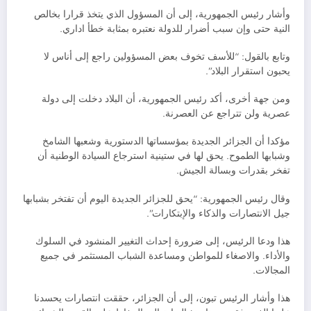
وأشار رئيس الجمهورية، إلى أن المسؤول الذي يتخذ قرارا بخالص
النية حتى وإن سبب أضرار للدولة نعتبره بمثابة خطأ اداري.
وتابع بالقول: “للأسف تخوف بعض المسؤولين راجع إلى أناس لا
يحبون استقرار البلاد”.
ومن جهة أخرى، أكد رئيس الجمهورية، أن البلاد دخلت إلى دولة
عصرية ولن تتراجع عن العصرنة.
مؤكدا أن الجزائر الجديدة بمؤسساتها الدستورية وشعبها الشامخ
وشبابها الطموح. يحق لها في ستينية استرجاع السيادة الوطنية أن
تفخر بقدرات وبسالة الجيش.
وقال رئيس الجمهورية: “يحق للجزائر الجديدة اليوم أن تفتخر بشبابها
جيل الانتصارات والذكاء والإبتكارات”.
هذا ودعا الرئيس، إلى ضرورة إحداث التغيير المنشود في السلوك
والأداء. والاصغاء للمواطن ومساعدة الشباب المستثمر في جميع
المجالات.
هذا وأشار الرئيس تبون، إلى أن الجزائر، حققت انتصارات يحسدنا