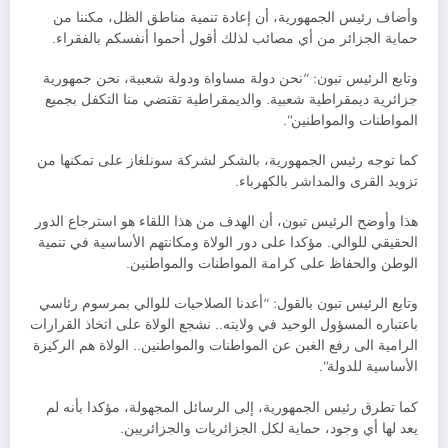
وأضاف رئيس الجمهورية، أن إعادة تنمية مناطق الظل، مكننا من
حماية الجزائر من أي مصائب لذلك أقول أحموا أنفسكم بالفقراء.
وتابع الرئيس تبون: “نحن دولة مساواة ودولة شعبية، نحن جمهورية
جزائرية ديمقراطية شعبية. والديمقراطية تقتضي منا التكفل بجميع
المواطنات والمواطنين”.
كما توجه رئيس الجمهورية، بالشكر لشركة سونلغاز على تمكنها من
تزويد القرى والمداشر بالكهرباء.
هذا وأوضح الرئيس تبون، أن الهدف من هذا اللقاء هو استرجاع الدور
الحقيقي للوالي. مؤكدا على دور الولاة ومكانتهم الأساسية في تنمية
الوطن والحفاظ على كرامة المواطنات والمواطنين.
وتابع الرئيس تبون بالقول: “أعدنا الصلاحيات للوالي بمرسوم رئاسي
باعتباره المسؤول الوحيد في ولايته.. نشجع الولاة على اتخاذ القرارات
الرامية الى رفع الغبن عن المواطنات والمواطنين.. الولاة هم الركيزة
الأساسية للدولة”.
كما تطرق رئيس الجمهورية، إلى الرسائل المجهولة، مؤكدا بأنه لم
يعد لها أي وجود، حماية لكل الجزائريات والجزائريين.