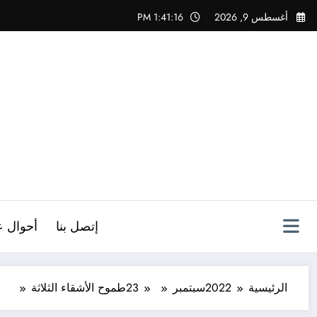
لتجاوز
أغسطس 9, 2026
1:41:17 PM
لى
لمحتوى
ص
إتصل بنا
أحوال ع
الرئيسية
2022
سبتمبر
23
طموح الأشقاء الثلاثة