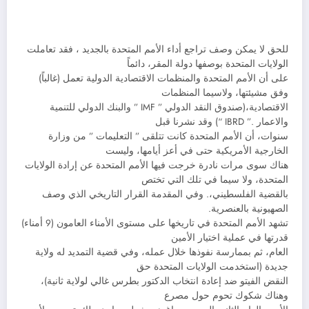
للحق لا يمكن وصف تراجع أداء الأمم المتحدة بالجديد ، فقد تعاملت
الولايات المتحدة بوصفها دولة المقر، دائماً
على أن الأمم المتحدة والمنظمات الاقتصادية الدولية تعمل (غالباً)
وفق مشيئتها، ولاسيما المنظمات
الاقتصادية،(صندوق النقد الدولي ” IMF ” والبنك الدولي للتنمية
والاعمار .” IBRD “) وقد نشرنا قبل
سنوات، أن الأمم المتحدة كانت تتلقى ” التعليمات ” من وزارة
الخارجية الأمريكية حتى في أعز أيامها، وليست
هناك سوى مرات نادرة خرجت فيها الأمم المتحدة عن إرادة الولايات
المتحدة، ولا سيما في تلك التي تختص
بالقضية الفلسطيني،. وفي المقدمة القرار التاريخي الذي وصف
الصهيونية بالعنصرية.
تشهد الأمم المتحدة في تاريخها على مستوى الأمناء العامون (9 أمناء)
قدرتها في عملية اختيار الأمين
العام، ثم بممارسة نفوذها خلال عمله، وفي قضية التمديد له ولاية
جديدة (استخدمت الولايات المتحدة حق
النقض الفيتو ضد إعادة انتخاب الدكتور بطرس غالي لولاية ثانية)،
وهناك شكوك تحوم حول مصرع