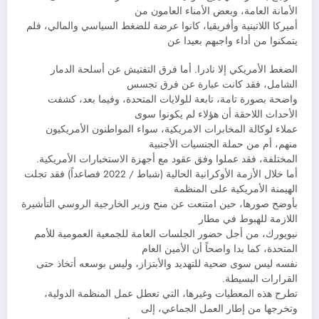
الأمانة العامة، وبعض الأمناء العامون من
أميركا اللاتينية وأفريقيا، كانوا عرضة للضغط السياسي والمالي، فلم
يتمكنوا من أداء واجبهم بعيدا عن
الضغط الأمريكي إلا نادرا. أما فرق التفتيش عن أسلحة الدمار
الشامل، فقد كانت عبارة عن فرق تجسس
واضحة بصورة تامة، تابعة للولايات المتحدة، وفيما بعد، كشفت
الأحداث اللاحقة أن هؤلاء لم يكونوا سوى
عملاء لوكالة المخابرات الامريكية، سواء المواطنون الأمريكيون
منهم، أم من حملة الجنسيات الأجنبية
المختلفة، فقد عملوا وفق عقود مع أجهزة الاستخبارات الأمريكية.
أما خلال الأزمة الأوكرانية الحالية (شباط / 2022 فصاعداً) فقد تجلت
الهيمنة الأمريكية على المنظمة
بأوضح صورها، حين امتنعت عن منح وزير الخارجية الروسي التأشيرة
اللازمة للهبوط في مطار
نيويورك، من أجل حضور الجلسات العامة للجمعية العمومية للأمم
المتحدة، كما بدا واصحاً أن الأمين العام
نفسه ليس سوى ضحية للتهديد والأبتزاز، وليس بوسعه أتخاذ حتى
القرارات البسيطة.
تطرح هذه المعطيات وغيرها، التي تعطل عمل المنظمة الدولية،
وتخرجها من إطار العمل الجماعي، إلى