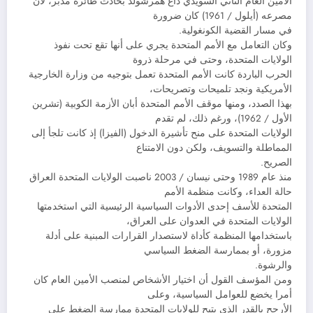
الأمين العام الثاني السويدي داغ همرشولد بحادث طائرة مدبر، لأن
مصرعه (أيلول / 1961) كان ضرورة
في مسار القضية الكونغولية.
وكان التعامل مع الأمم المتحدة يجري على أنها تقع تحت نفوذ
الولايات المتحدة، وحتى في مرحلة ذروة
الحرب الباردة كانت الأمم المتحدة تعمل بتوجيه من وزارة الخارجية
الأمريكية ونجد تلميحات وتصريحات،
بهذا الصدد، ومنها موقف الأمم المتحدة أبان الأزمة الكوبية (تشرين
الأول / 1962)، ورغم ذلك، لم تقدم
الولايات المتحدة على منح تأشيرة الدخول (الفيزا) إذ كانت تلجأ إلى
المماطلة والتسويف، ولكن دون الامتناع
الصريح.
منذ عام 1989 وحتى نيسان / 2003 ناصبت الولايات المتحدة العراق
حالة العداء، وكانت منظمة الأمم
المتحدة للأسف إحدى الأدوات السياسية الرئيسية التي استخدمتها
الولايات المتحدة في العدوان على العراق،
باستخدامها المنظمة كأداة لاستصدار القرارات المبنية على أدلة
مزورة، أو بممارسة الضغط السياسي
والرشوة.
ومن المؤسف القول أن اختيار الأشخاص لمنصب الأمين العام كان
أمرا يخضع للعوامل السياسية، وعلى
الأرجح بالقدر الذي يتيح للولايات المتحدة ممارسة الضغط على