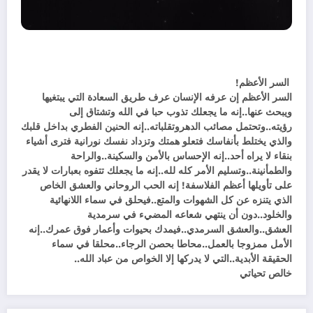
السر الأعظم!
السر الأعظم إن عرفه الإنسان عرف طريق السعادة التي يبتغيها
ويبحث عنها..إنه ما يجعلك تذوب حبا في الله وتشتاق إلى
رؤيته..وتحتمل مصائب الدهروتقلباته..إنه الحنين الفطري بداخل قلبك
والذي يختلط بأنفاسك فتعلو همتك وتزداد نفسك نورانية فترى أشياء
بنقاء لا يراه أحد..إنه الإحساس بالأمن والسكينة..والراحة
والطمأنينة..وتسليم الأمر كله لله..إنه ما يجعلك تتفوه بعبارات لا يقدر
على تأويلها أعظم الفلاسفة! إنه الحب الروحاني والعشق الخاص
الذي يتنزه عن كل الشهوات والمتع..فيحلق في سماء اللانهائية
والخلود..دون أن ينتهي شعاعه المضيء في سرمدية
العشق..والعشق السرمدي..فيمدك بحيوات وأعمار فوق عمرك..إنه
الأمل ممزوجا بالعمل..محاطا بحصن الرجاء..محلقا في سماء
الحقيقة الأبدية..التي لا يدركها إلا الخواص من عباد الله..
خالص تحياتي