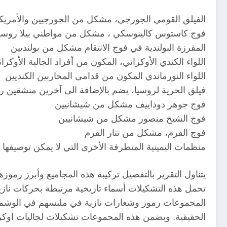
الفيلق القومي الجورجي، مشكل من الجورجيين والأمريك
فوج كاستوس كالينوسكي ، مشكل من مواطني بيلا روسي
المفرزة البولندية في فوج الانتقام مشكل من بولنديين
اللواء الكندي الأوكراني، المكون من أفراد الجالية الأوكران
اللواء النورماندي المكون من قدامى المحاربين الكنديين
فيلق الحرية لروسيا، يضم بالإضافة الى آخرين منشقين 
فوج جوهر دوداييف مشكل من شيشانيين
فوج الشيخ منصور مشكل من شيشانيين
فوج القرم، مشكل من تتار القرم
منظمات اليمينية المتطرفة الأخرى التي لا يمكن توصيفها 
يتناول التقرير بالتفصيل تركيبة هذه المجاميع وأبرز رمو
تحمل هذه التشكيلات أسماء تاريخية مرتبطة بحركات نازية 
المجموعات رموز وشعارات نازية في ملبسهم في الوشم الظ
الحقيقية. وبضمن هذه المجموعات تشكيلات لجاليات اوكرا