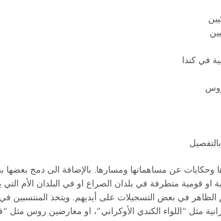
يين
ين
ية في كندا
روس
بالتفصيل
زها وحكايات عن مساهماتها ومسارها. بالإضافة الى دمج بعضها ب
او قومية متطرفة في بلدان الصراع او في البلدان الأم التي ين
اهر في بعض التسجيلات على أيديهم. ويتخذ المنتسبين في كثي
نية مثل “اللواء الكندي الأوكراني”، او معارضين روس مثل “ف