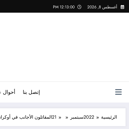
لتجاوز
أغسطس 8, 2026
12:13:01 PM
لى
لمحتوى
ص
إتصل بنا
أحوال ع
الرئيسية
2022
سبتمبر
21
المقاتلون الأجانب في أوكراني