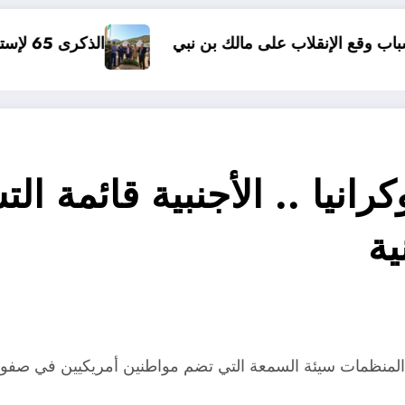
على مالك بن نبي
الذكرى 65 لإستشهاد العقيد الجيلالي بونعامة ببلدية برج بونعامة بتيسمسيلت
رانيا .. الأجنبية قائمة الت
ية
المنظمات سيئة السمعة التي تضم مواطنين أمريكيين في صفوفه