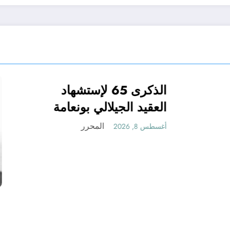
كراهية في
الذكرى 65 لإستشه
الحدث
الولايات
نات ينثرون
العقيد الجيلالي بونعا
 ويحرضون على
ببلدية برج بونعامة
المحرر
المحرر
أغسطس 8, 2026
المزيد من الجرائم
بتيسمسيلت