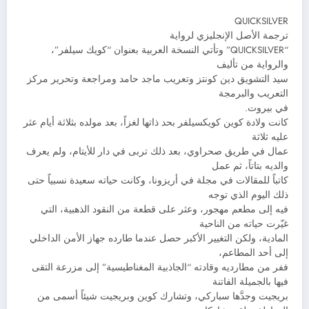
QUICKSILVER
ترجمة الأصل الإنجليزي لرواية
“QUICKSILVER” وتأتي النسخة العربية بعنوان “كويك سيلفر”،
والرواية من تأليف
سيد التشويق دين كونتز وتعريب ماجد حامد ومراجعة وتحرير مركز
التعريب والبرمجة
في بيروت.
كانت ولادة كوين كويكسيلفر بحد ذاتها لغزاً، بعد مولده بثلاثة أيام عثر
عليه ثلاثة
عمال في طريق صحراوي، بعد ذلك تربى في دار للأيتام، ولم يعرف
والديه بتاتاً، ثم عمل
كاتباً للمقالات في مجلة في أريزونا، وكانت حياته سعيدة نسبياً حتى
ذلك اليوم الذي توجه
فيه إلى مطعم مهجور، وعثر على قطعة من النقود الذهبية، التي
غيّرت حياته من الناحية
المادية، ولكن التغيير الأكبر حصل عندما طارده جهاز الأمن الداخلي
إلى أحد المطاعم،
ففر من مطارديه وقادته “الجاذبية المغناطيسية” إلى مزرعة التقى
فيها بالجميلة الفاتنة
بريجيت وجدَّها سباركي، وتشارك كوين وبريجيت شيئاً أسمى من