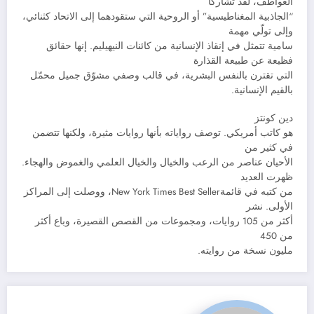
العواطف، لقد تشاركا
“الجاذبية المغناطيسية” أو الروحية التي ستقودهما إلى الاتحاد كثنائي،
وإلى تولّي مهمة
سامية تتمثل في إنقاذ الإنسانية من كائنات النيهيليم. إنها حقائق
فظيعة عن طبيعة القذارة
التي تقترن بالنفس البشرية، في قالب وصفي مشوّق جميل محمّل
بالقيم الإنسانية.
دين كونتز
هو كاتب أمريكي. توصف رواياته بأنها روايات مثيرة، ولكنها تتضمن
في كثير من
الأحيان عناصر من الرعب والخيال والخيال العلمي والغموض والهجاء.
ظهرت العديد
من كتبه في قائمةNew York Times Best Seller، ووصلت إلى المراكز
الأولى. نشر
أكثر من 105 روايات، ومجموعات من القصص القصيرة، وباع أكثر
من 450
مليون نسخة من روايته.