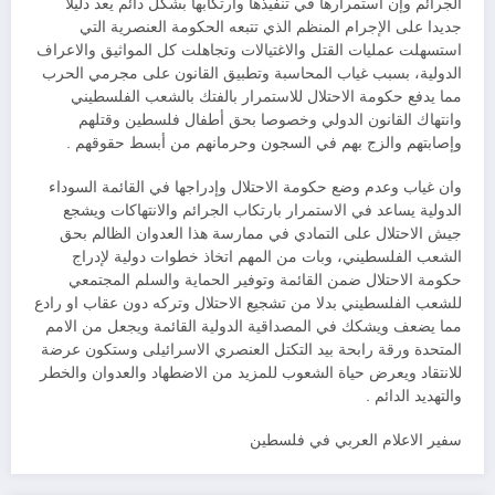
الجرائم وإن استمرارها في تنفيذها وارتكابها بشكل دائم يعد دليلا
جديدا على الإجرام المنظم الذي تتبعه الحكومة العنصرية التي
استسهلت عمليات القتل والاغتيالات وتجاهلت كل المواثيق والاعراف
الدولية، بسبب غياب المحاسبة وتطبيق القانون على مجرمي الحرب
مما يدفع حكومة الاحتلال للاستمرار بالفتك بالشعب الفلسطيني
وانتهاك القانون الدولي وخصوصا بحق أطفال فلسطين وقتلهم
وإصابتهم والزج بهم في السجون وحرمانهم من أبسط حقوقهم .
وان غياب وعدم وضع حكومة الاحتلال وإدراجها في القائمة السوداء
الدولية يساعد في الاستمرار بارتكاب الجرائم والانتهاكات ويشجع
جيش الاحتلال على التمادي في ممارسة هذا العدوان الظالم بحق
الشعب الفلسطيني، وبات من المهم اتخاذ خطوات دولية لإدراج
حكومة الاحتلال ضمن القائمة وتوفير الحماية والسلم المجتمعي
للشعب الفلسطيني بدلا من تشجيع الاحتلال وتركه دون عقاب او رادع
مما يضعف ويشكك في المصداقية الدولية القائمة ويجعل من الامم
المتحدة ورقة رابحة بيد التكتل العنصري الاسرائيلى وستكون عرضة
للانتقاد ويعرض حياة الشعوب للمزيد من الاضطهاد والعدوان والخطر
والتهديد الدائم .
سفير الاعلام العربي في فلسطين