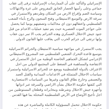
الإسرائيلي والتأكيد على أن الممارسات الإسرائيلية ترقى إلى عقاب
جماعي وعلى رأسها الحصار الخانق المفروض على غزة والانتهاكات
وسياسة الضم وإفراغ الارض من السكان وطردهم والاستمرار في
سرقة الارض والتوسع الاستيطاني وفتح السجون والزج بأبناء الشعب
الفلسطيني واعتقالهم دون اي محاكمات وتصفيتهم يوميا كما يحصل
على حواجز الموت العنصرية حيث يتم تنفيذ عمليات الاعدام من قبل
جنود جيش الاحتلال العسكري وهذه الجرائم يجب الا تمر دون عقاب
وإنها ترتقي الى جرائم الحرب التي يعاقب عليها القانون الدولي .
يجب الاستمرار في مواجهة سياسية الاستيطان والجرائم الاسرائيلية
بتوسيع قاعدة التحرك الشعبي الفلسطيني ضد المشروع الاستيطاني
الإجرامي لتشكل الجماهير الحاضنة الوطنية من اجل الاستمرار في
الانتفاضة والمساهمة في الضغط على المجتمع الدولي من اجل
الاعتراف بالدولة الفلسطينية ووضع حد للجرائم الاسرائيلية واستمرار
سياسات الاحتلال المتمثلة في الاعدامات الميدانية والقتل العمد
والتعسفي وخارج نطاق القانون وغيرها من السياسات الاستعمارية
التي كثفتها حكومة الاحتلال بشأن الاراضي والسرقة عبر ادواتها
وأجهزة جيش الاحتلال وشرطته ومخابراته وقطعان المستوطنين من
اجل تأجيج الأوضاع في الأرض الفلسطينية المحتلة بما فيها القدس .
حكومة الاحتلال تتحمل المسؤولية الكاملة والمباشرة عن هذه