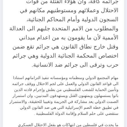
جرائمه كافة، وأن هؤلاء القتلة من قوات
الاحتلال وعملائهم ومستوطنيهم مكانهم في
السجون الدولية وأمام المحاكم الجنائية،
والمطلوب من الامم المتحدة جلبهم الى العدالة
الأممية لأن ما يقومون به من اعدام ميداني
وقتل خارج نطاق القانون هي جرائم تقع ضمن
اختصاص المحكمة الجنائية الدولية وهي جرائم
حرب وترقى الى جرائم ضد الانسانية.
مهام المجتمع الدولي ومنظماته ومؤسساته تنفيذ التزاماتهم استنادا
الى قواعد القانون الدولي والعمل على لجم الاحتلال ووقف جرائمه
وتأمين الحماية للشعب الفلسطيني من بطش وإجرام قادته الذين
باتوا يستسهلون ويمتهنون القتل ويستهدفون المدنيين، وان استمرار
الصمت الدولي يعد مشاركة في الجريمة وتغييبا للحقيقة، والاستمرار
في تطبيق خطة الضم الإسرائيلية التي هي ضد القانون الدولي
ستقضي على حلم السلام وإقامة الدولة الفلسطينية .
ما يحدث في فلسطين من انتهاكات هو بفعل الاحتلال العسكري