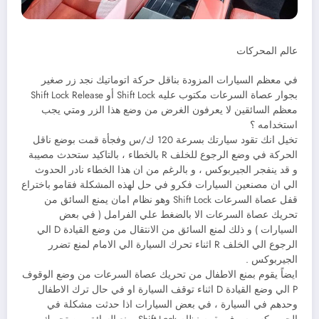
عالم المحركات
في معظم السيارات المزودة بناقل حركة اتوماتيك نجد زر صغير
بجوار عصاة السرعات مكتوب عليه Shift Lock أو Shift Lock Release
معظم السائقين لا يعرفون الغرض من وضع هذا الزر ومتي يجب
استخدامه ؟
تخيل انك تقود سيارتك بسرعة 120 ك/س وفجأة قمت بوضع ناقل
الحركة في وضع الرجوع للخلف R بالخطاء ، بالتاكيد ستحدث مصيبة
و قد ينفجر الجيربوكس ، و بالرغم من ان هذا الخطاء نادر الحدوث
الي ان مصنعين السيارات فكرو في حل لهذه المشكلة فقامو باختراع
قفل عصاة السرعات Shift Lock وهو نظام امان يمنع السائق من
تحريك عصاة السرعات الا بالضغط علي الفرامل ( في بعض
السيارات ) و ذلك لمنع السائق من الانتقال من وضع القيادة D الي
الرجوع الي الخلف R اثناء تحرك السيارة الي الامام لمنع تضرر
الجيربوكس .
ايضاً يقوم بمنع الاطفال من تحريك عصاة السرعات من وضع الوقوف
P الي وضع القيادة D اثناء توقف السيارة او في حال ترك الاطفال
وحدهم في السيارة ، في بعض السيارات اذا حدثت مشكلة في