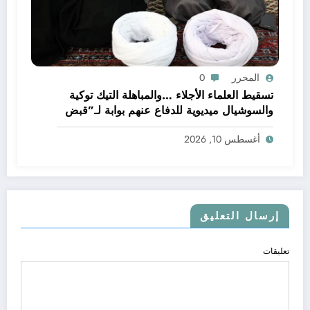
المحرر
0
تسقيط العلماء الأجلاء …والمباهلة التيك توكية
والسوشيال ميديوية للدفاع عنهم بوابة لـ”قبض
العلم”ونافذته !!
أغسطس 10, 2026
إرسال التعليق
تعليقات